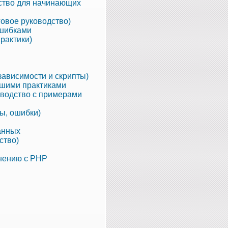
дство для начинающих
говое руководство)
ошибками
рактики)
зависимости и скрипты)
чшими практиками
ководство с примерами
ы, ошибки)
данных
ство)
внению с PHP