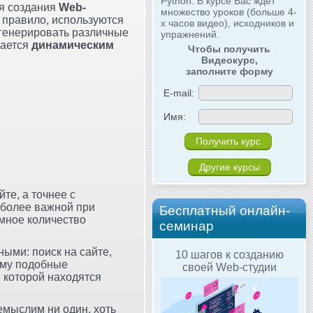
Python. В курсе Вас ждёт
ля создания
Web-
множество уроков (больше 4-
 правило, используются
х часов видео), исходников и
 генерировать различные
упражнений.
вается
динамическим
Чтобы получить
Видеокурс,
заполните форму
E-mail:
Имя:
Другие курсы
те, а точнее с
иболее важной при
Бесплатный онлайн-
омное количество
семинар
ыми: поиск на сайте,
10 шагов к созданию
ому подобные
своей Web-студии
в которой находятся
немыслим ни один, хоть