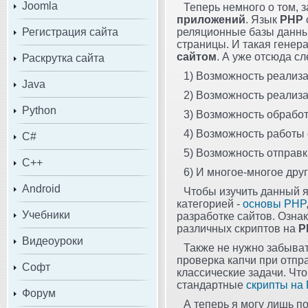
Joomla
Теперь немного о том, 
приложений
. Язык
PHP
Регистрация сайта
реляционные базы данных
страницы. И такая генер
сайтом
. А уже отсюда с
Раскрутка сайта
1) Возможность реализа
Java
2) Возможность реализа
Python
3) Возможность обрабо
4) Возможность работы 
C#
5) Возможность отправки
C++
6) И многое-многое друг
Android
Чтобы изучить данный я
категорией -
основы PHP
Учебники
разработке сайтов. Озна
различных скриптов на
P
Видеоуроки
Также не нужно забыват
проверка капчи при отпр
Софт
классические задачи. Что
стандартные
скрипты на
Форум
А теперь я могу лишь п