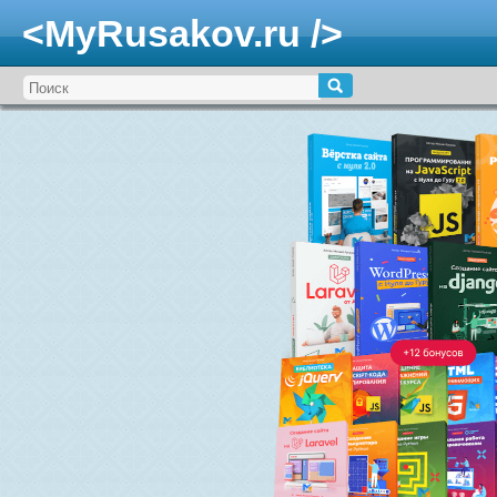
<MyRusakov.ru />