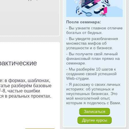
После семинара:
- Вы узнаете главное отличие
богатых от бедных.
- Вы увидите разоблачения
множества мифов об
успешности и о бизнесе.
- Вы получите свой личный
финансовый план прямо на
рактические
семинаре.
- Мы разберём 10 шагов к
созданию своей успешной
Web-студии.
е: в формах, шаблонах,
- Я расскажу о своих личных
статье разберём базовые
историях: об успешных и
-8, частые ошибки
неуспешных бизнесах. Это
ся в реальных проектах.
мой многолетний опыт,
которым я поделюсь с Вами.
Записаться
Другие курсы