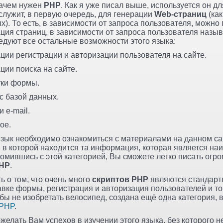
зачем нужен
PHP
. Как я уже писал выше, используется он д
служит, в первую очередь, для генерации
Web-страниц
(как
). То есть, в зависимости от запроса пользователя, можно
ация страниц, в зависимости от запроса пользователя назы
ледуют все остальные возможности этого языка:
ции регистрации и авторизации пользователя на сайте.
ции поиска на сайте.
тки формы.
с базой данных.
 e-mail.
ое.
зык необходимо ознакомиться с материалами на данном сай
, в которой находится та информация, которая является на
комившись с этой категорией, Вы сможете легко писать огр
HP
.
ь о том, что очень много
скриптов PHP
являются стандартн
авке формы, регистрация и авторизация пользователей и т
бы не изобретать велосипед, создана ещё одна категория, 
 PHP
.
ожелать Вам успехов в изучении этого языка, без которого 