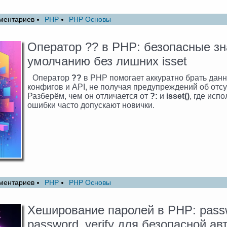
ментариев
PHP
PHP Основы
Оператор ?? в PHP: безопасные зн
умолчанию без лишних isset
Оператор
??
в PHP помогает аккуратно брать данн
конфигов и API, не получая предупреждений об отс
Разберём, чем он отличается от
?:
и
isset()
, где исп
ошибки часто допускают новички.
ментариев
PHP
PHP Основы
Хеширование паролей в PHP: pass
password_verify для безопасной ав