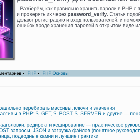
Разберём, как правильно хранить пароли в PHP 
и проверять их через
password_verify
. Статья подо
делают регистрацию и вход пользователей, и помож
ошибок вроде хранения паролей в открытом виде и
ментариев
PHP
PHP Основы
 правильно перебирать массивы, ключи и значения
ассивы в PHP: $_GET, $_POST, $_SERVER и другие — поня
‑заголовки, редирект и кеширование — практическое руков
ST запросы, JSON и загрузка файлов (понятное руководст
зница, подводные камни и лучшие практики