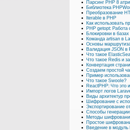
Парсинг PHP 8 атр
Библиотека PHPWo
Преобразование HT
Iterable в PHP
Как использовать 
PHP getopt: Работа
Блокировки в базах
Команда artisan в La
Основы маршрутизац
Валидация JSON в
Что такое ElasticSe
Что такое Redis и з
Конвертация стран
Создаем простой ча
Пример использова
Что такое Swoole?
ReactPHP: Что это и
Импорт логов Larave
Виды архитектур пр
Шифрование с исп
Экспортирование от
Способы генерации
Методы шифровани
Простое шифрован
Введение в модуль