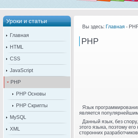
Уроки и статьи
Вы здесь:
Главная
- PH
Главная
PHP
HTML
CSS
JavaScript
PHP
PHP Основы
PHP Скрипты
Язык программирован
является популярнейшим
MySQL
Данный язык, без спору
этого языка, поэтому его
XML
сторонних разработчиков