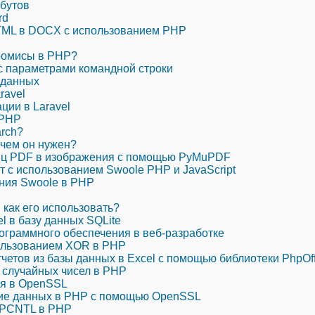
ибутов
rd
ML в DOCX с использованием PHP
промисы в PHP?
 с параметрами командной строки
 данных
ravel
ии в Laravel
 PHP
arch?
ачем он нужен?
иц PDF в изображения с помощью PyMuPDF
т с использованием Swoole PHP и JavaScript
ния Swoole в PHP
 как его использовать?
l в базу данных SQLite
ограммного обеспечения в веб-разработке
ользованием XOR в PHP
четов из базы данных в Excel с помощью библиотеки PhpOf
 случайных чисел в PHP
я в OpenSSL
ие данных в PHP с помощью OpenSSL
 PCNTL в PHP