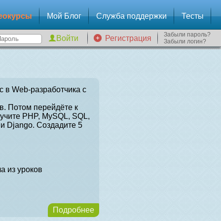
еокурсы
Мой Блог
Служба поддержки
Тесты
Забыли пароль?
Регистрация
Забыли логин?
с в Web-разработчика с
в. Потом перейдёте к
зучите PHP, MySQL, SQL,
и Django. Создадите 5
а из уроков
Подробнее