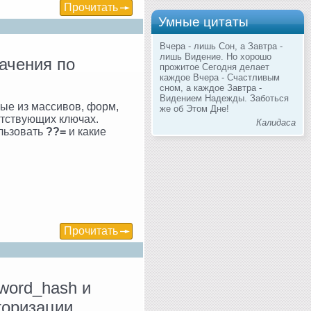
Прочитать
Умные цитаты
Вчера - лишь Сон, а Завтра -
лишь Видение. Но хорошо
ачения по
прожитое Сегодня делает
каждое Вчера - Счастливым
сном, а каждое Завтра -
Видением Надежды. Заботься
ые из массивов, форм,
же об Этом Дне!
утствующих ключах.
Калидаса
ользовать
??=
и какие
Прочитать
word_hash и
торизации