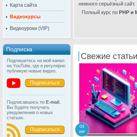
немного серьёзный сайт.
Карта сайта
Полный курс по
PHP и 
Видеокурсы
Видеоуроки (VIP)
Подписка
Свежие стать
Подпишитесь на мой канал
на YouTube, где я регулярно
публикую новые видео.
Подписаться
Подписавшись по
E-mail
,
Вы будете получать
уведомления о новых
статьях.
03
Подписаться
авг