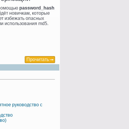
с помощью
password_hash
йдёт новичкам, которые
ет избежать опасных
ли использования md5.
Прочитать
тное руководство с
одство
во)