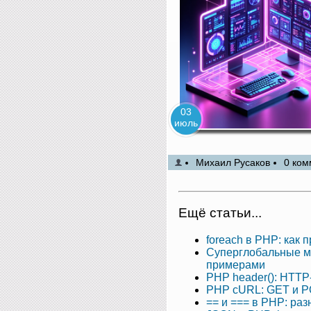
03
июль
Михаил Русаков
0 ком
Ещё статьи...
foreach в PHP: как
Суперглобальные м
примерами
PHP header(): HTTP
PHP cURL: GET и PO
== и === в PHP: ра