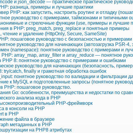
ncode и json_decode — практическое практическое руково
в PHP: разница, примеры и лучшие практики
ер PHP: как запустить, настроить роутинг и отладку (поша
тное руководство с примерами, таймзонами и типичными 
нонимные и стрелочные функции (use, примеры и лучшие п
ия в PHP: preg_match, preg_replace и понятные примеры
, чтение и удаление (HttpOnly, Secure, SameSite)
PHP: пошаговое руководство с безопасностью и примерами
нятное руководство для начинающих (автозагрузка PSR‑4, 
мен (namespace): понятное руководство с примерами и лу
PHP: array_map, array_filter и array_reduce — понятное ру
в PHP 8: понятное руководство с примерами и ошибками
ческое руководство для начинающих (безопасность, пример
 try/catch, finally и грамотная обработка ошибок
lter_input: понятное руководство по валидации и фильтрации 
ие к MySQL и подготовленные запросы (понятное руковод
 в PHP: пошаговое руководство.
ния Go: особенности, преимущества и недостатки по сра
еского анализа кода в PHP
Высокопроизводительный PHP-фреймворк
са в консоли на PHP
rt в PHP
жение файла в браузере
raph метаданных в PHP
ршрутизации на PHP8 атрибутах