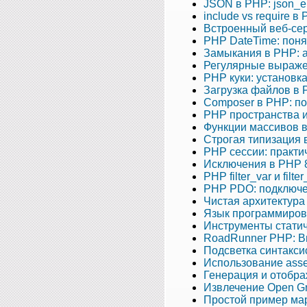
JSON в PHP: json_e
include vs require 
Встроенный веб‑серв
PHP DateTime: поня
Замыкания в PHP: а
Регулярные выражен
PHP куки: установка
Загрузка файлов в 
Composer в PHP: по
PHP пространства и
Функции массивов в 
Строгая типизация 
PHP сессии: практи
Исключения в PHP 8:
PHP filter_var и fi
PHP PDO: подключен
Чистая архитектура
Язык программирова
Инструменты статич
RoadRunner PHP: 
Подсветка синтакси
Использование asse
Генерация и отобра
Извлечение Open G
Простой пример ма