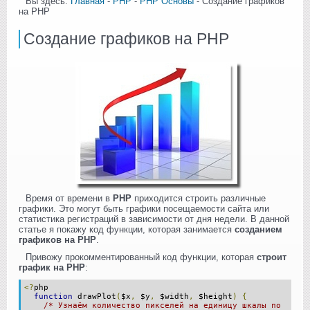
Вы здесь:
Главная
-
PHP
-
PHP Основы
- Создание графиков
на PHP
Создание графиков на PHP
Время от времени в
PHP
приходится строить различные
графики. Это могут быть графики посещаемости сайта или
статистика регистраций в зависимости от дня недели. В данной
статье я покажу код функции, которая занимается
созданием
графиков на PHP
.
Привожу прокомментированный код функции, которая
строит
график на PHP
:
<?
php
function
drawPlot
(
$x
,
$y
,
$width
,
$height
)
{
/* Узнаём количество пикселей на единицу шкалы по