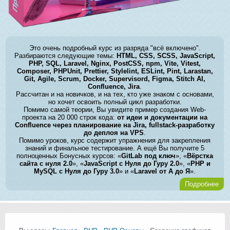
Это очень подробный курс из разряда "всё включено".
Разбираются следующие темы:
HTML, CSS, SCSS, JavaScript,
PHP, SQL, Laravel, Nginx, PostCSS, npm, Vite, Vitest,
Composer, PHPUnit, Prettier, Stylelint, ESLint, Pint, Larastan,
Git, Agile, Scrum, Docker, Supervisord, Figma, Stitch AI,
Confluence, Jira
.
Рассчитан и на новичков, и на тех, кто уже знаком с основами,
но хочет освоить полный цикл разработки.
Помимо самой теории, Вы увидите пример создания Web-
проекта на 20 000 строк кода:
от идеи и документации на
Confluence через планирование на Jira, fullstack-разработку
до деплоя на VPS
.
Помимо уроков, курс содержит упражнения для закрепления
знаний и финальное тестирование. А ещё Вы получите 5
полноценных Бонусных курсов: «
GitLab под ключ
», «
Вёрстка
сайта с нуля 2.0
», «
JavaScript с Нуля до Гуру 2.0
», «
PHP и
MySQL с Нуля до Гуру 3.0
» и «
Laravel от А до Я
».
Подробнее