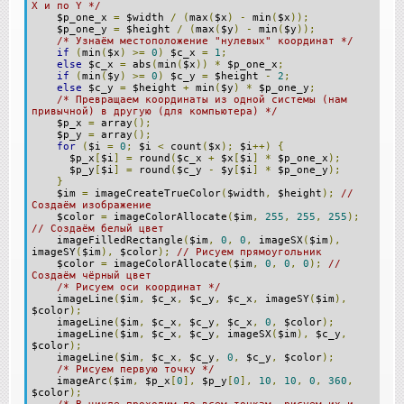
X и по Y */
$p_one_x
=
$width
/
(
max
(
$x
)
-
min
(
$x
));
$p_one_y
=
$height
/
(
max
(
$y
)
-
min
(
$y
));
/* Узнаём местоположение "нулевых" координат */
if
(
min
(
$x
)
>=
0
)
$c_x
=
1
;
else
$c_x
=
abs
(
min
(
$x
))
*
$p_one_x
;
if
(
min
(
$y
)
>=
0
)
$c_y
=
$height
-
2
;
else
$c_y
=
$height
+
min
(
$y
)
*
$p_one_y
;
/* Превращаем координаты из одной системы (нам
привычной) в другую (для компьютера) */
$p_x
=
array
();
$p_y
=
array
();
for
(
$i
=
0
;
$i
<
count
(
$x
);
$i
++)
{
$p_x
[
$i
]
=
round
(
$c_x
+
$x
[
$i
]
*
$p_one_x
);
$p_y
[
$i
]
=
round
(
$c_y
-
$y
[
$i
]
*
$p_one_y
);
}
$im
=
imageCreateTrueColor
(
$width
,
$height
);
//
Создаём изображение
$color
=
imageColorAllocate
(
$im
,
255
,
255
,
255
);
// Создаём белый цвет
imageFilledRectangle
(
$im
,
0
,
0
,
imageSX
(
$im
),
imageSY
(
$im
),
$color
);
// Рисуем прямоугольник
$color
=
imageColorAllocate
(
$im
,
0
,
0
,
0
);
//
Создаём чёрный цвет
/* Рисуем оси координат */
imageLine
(
$im
,
$c_x
,
$c_y
,
$c_x
,
imageSY
(
$im
),
$color
);
imageLine
(
$im
,
$c_x
,
$c_y
,
$c_x
,
0
,
$color
);
imageLine
(
$im
,
$c_x
,
$c_y
,
imageSX
(
$im
),
$c_y
,
$color
);
imageLine
(
$im
,
$c_x
,
$c_y
,
0
,
$c_y
,
$color
);
/* Рисуем первую точку */
imageArc
(
$im
,
$p_x
[
0
],
$p_y
[
0
],
10
,
10
,
0
,
360
,
$color
);