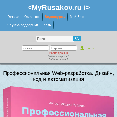
<MyRusakov.ru />
Главная
Об авторе
Видеокурсы
Мой Блог
Служба поддержки
Тесты
Регистрация
Забыли пароль?
Забыли логин?
Профессиональная Web-разработка. Дизайн,
код и автоматизация