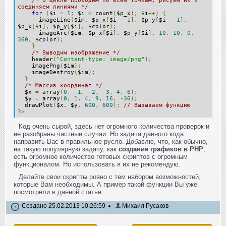
/* В цикле проходим по всем точкам, рисуем их и
соединяем линиями */
for
(
$i
=
1
;
$i
<
count
(
$p_x
);
$i
++)
{
imageLine
(
$im
,
$p_x
[
$i
-
1
],
$p_y
[
$i
-
1
],
$p_x
[
$i
],
$p_y
[
$i
],
$color
);
imageArc
(
$im
,
$p_x
[
$i
],
$p_y
[
$i
],
10
,
10
,
0
,
360
,
$color
);
}
/* Выводим изображение */
header
(
"Content-type: image/png"
);
imagePng
(
$im
);
imageDestroy
(
$im
);
}
/* Массив координат */
$x
=
array
(
0
,
-
1
,
-
2
,
-
3
,
4
,
6
);
$y
=
array
(
0
,
1
,
4
,
9
,
16
,
-
36
);
drawPlot
(
$x
,
$y
,
600
,
600
);
// Вызываем функцию
?>
Код очень сырой, здесь нет огромного количества проверок и
не разобраны частные случаи. Но задача данного кода
направить Вас в правильное русло. Добавлю, что, как обычно,
на такую популярную задачу, как
создание графиков в PHP
,
есть огромное количество готовых скриптов с огромным
функционалом. Но использовать я их не рекомендую.
Делайте свои скрипты ровно с тем набором возможностей,
которые Вам необходимы. А пример такой функции Вы уже
посмотрели в данной статье.
Создано 25.02.2013 10:26:59
Михаил Русаков