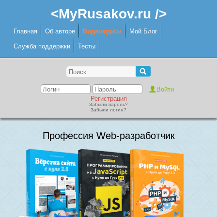
<MyRusakov.ru />
Главная
Об авторе
Видеокурсы
Мой Блог
Служба поддержки
Тесты
Регистрация
Забыли пароль?
Забыли логин?
Профессия Web-разработчик