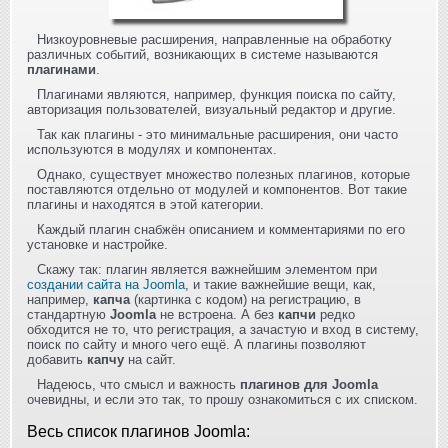
Низкоуровневые расширения, направленные на обработку
различных событий, возникающих в системе называются
плагинами
.
Плагинами являются, например, функция поиска по сайту,
авторизация пользователей, визуальный редактор и другие.
Так как плагины - это минимальные расширения, они часто
используются в модулях и компонентах.
Однако, существует множество полезных плагинов, которые
поставляются отдельно от модулей и компонентов. Вот такие
плагины и находятся в этой категории.
Каждый плагин снабжён описанием и комментариями по его
установке и настройке.
Скажу так: плагин является важнейшим элементом при
создании сайта на Joomla
, и такие важнейшие вещи, как,
например,
капча
(картинка с кодом) на регистрацию, в
стандартную
Joomla
не встроена. А без
капчи
редко
обходится не то, что регистрация, а зачастую и вход в систему,
поиск по сайту и много чего ещё. А плагины позволяют
добавить
капчу
на сайт.
Надеюсь, что смысл и важность
плагинов для Joomla
очевидны, и если это так, то прошу ознакомиться с их списком.
Весь список плагинов Joomla: