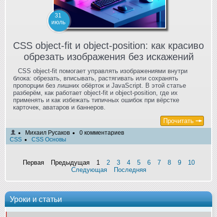
31
июль
CSS object-fit и object-position: как красиво
обрезать изображения без искажений
CSS object-fit помогает управлять изображениями внутри
блока: обрезать, вписывать, растягивать или сохранять
пропорции без лишних обёрток и JavaScript. В этой статье
разберём, как работает object-fit и object-position, где их
применять и как избежать типичных ошибок при вёрстке
карточек, аватаров и баннеров.
Прочитать
Михаил Русаков
0 комментариев
CSS
CSS Основы
Первая
Предыдущая
1
2
3
4
5
6
7
8
9
10
Следующая
Последняя
Уроки и статьи