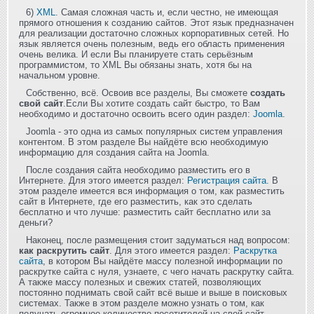
6)
XML
. Самая сложная часть и, если честно, не имеющая
прямого отношения к созданию сайтов. Этот язык предназначен
для реализации достаточно сложных корпоративных сетей. Но
язык является очень полезным, ведь его область применения
очень велика. И если Вы планируете стать серьёзным
программистом, то XML Вы обязаны знать, хотя бы на
начальном уровне.
Собственно, всё. Освоив все разделы, Вы сможете
создать
свой сайт
.Если Вы хотите создать сайт быстро, то Вам
необходимо и достаточно освоить всего один раздел:
Joomla
.
Joomla - это одна из самых популярных систем управления
контентом. В этом разделе Вы найдёте всю необходимую
информацию для создания сайта на Joomla.
После создания сайта необходимо разместить его в
Интернете. Для этого имеется раздел:
Регистрация сайта.
В
этом разделе имеется вся информация о том, как разместить
сайт в Интернете, где его разместить, как это сделать
бесплатно и что лучше: разместить сайт бесплатно или за
деньги?
Наконец, после размещения стоит задуматься над вопросом:
как раскрутить сайт
. Для этого имеется раздел:
Раскрутка
сайта
, в котором Вы найдёте массу полезной информации по
раскрутке сайта с нуля, узнаете, с чего начать раскрутку сайта.
А также массу полезных и свежих статей, позволяющих
постоянно поднимать свой сайт всё выше и выше в поисковых
системах. Также в этом разделе можно узнать о том, как
получать огромное количество посетителей на свой сайт.