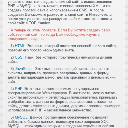
узнаете о том, как создать сложный сайт с использованием
PHP и MySQL и, быть может, с использованием XML, и как
создать простой сайт с использованием CMS. А после
создания Вы сможете разместить свой сайт в Интернете, а
после уже узнаете, как раскрутить сайт и сможете вывести
свой сайт в TOP Yandex.
А теперь об этом портале. Если Вы хотите создать свой
собственный сайт, то тогда Вам необходимо изучить
следующие разделы:
1)
HTML
. Это язык, который является основой любого сайта,
поэтому его просто необходимо знать.
2)
CSS
. Язык, без которого практически немыслим дизайн
сайта.
3)
JavaScript
. Это язык, позволяющий писать различные
скрипты, например, проверка введённых данных в форму,
делать выпадающие меню, делать красивый и динамический
сайт.
4)
PHP
. Этот язык является самым популярным по
программированию Web-серверов. В частности, можно писать
скрипты авторизации и регистрации пользователей, принимать
и обрабатывать данные из формы, реализовывать поиск по
сайту, делать собственные движки, другими словами, примеров
использования PHP – бесчисленное множество.
5)
MySQL
. Данное программное обеспечение позволяет
работать с базами данных, используя язык запросов SQL.
MySQL - необходимая вещь для создания серьёзных сайтов.