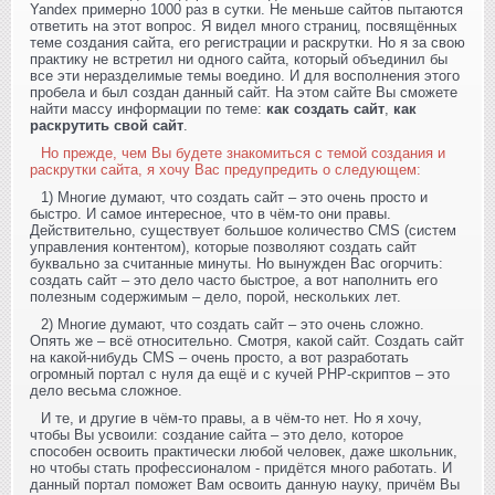
Yandex примерно 1000 раз в сутки. Не меньше сайтов пытаются
ответить на этот вопрос. Я видел много страниц, посвящённых
теме создания сайта, его регистрации и раскрутки. Но я за свою
практику не встретил ни одного сайта, который объединил бы
все эти неразделимые темы воедино. И для восполнения этого
пробела и был создан данный сайт. На этом сайте Вы сможете
найти массу информации по теме:
как создать сайт
,
как
раскрутить свой сайт
.
Но прежде, чем Вы будете знакомиться с темой создания и
раскрутки сайта, я хочу Вас предупредить о следующем:
1) Многие думают, что создать сайт – это очень просто и
быстро. И самое интересное, что в чём-то они правы.
Действительно, существует большое количество CMS (систем
управления контентом), которые позволяют создать сайт
буквально за считанные минуты. Но вынужден Вас огорчить:
создать сайт – это дело часто быстрое, а вот наполнить его
полезным содержимым – дело, порой, нескольких лет.
2) Многие думают, что создать сайт – это очень сложно.
Опять же – всё относительно. Смотря, какой сайт. Создать сайт
на какой-нибудь CMS – очень просто, а вот разработать
огромный портал с нуля да ещё и с кучей PHP-скриптов – это
дело весьма сложное.
И те, и другие в чём-то правы, а в чём-то нет. Но я хочу,
чтобы Вы усвоили: создание сайта – это дело, которое
способен освоить практически любой человек, даже школьник,
но чтобы стать профессионалом - придётся много работать. И
данный портал поможет Вам освоить данную науку, причём Вы