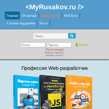
<MyRusakov.ru />
Главная
Об авторе
Видеокурсы
Мой Блог
Служба поддержки
Тесты
Регистрация
Забыли пароль?
Забыли логин?
Профессия Web-разработчик