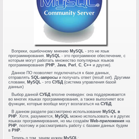
Вопреки, ошибочному мнению
MySQL
- это не язык
программирования.
MySQL
- это программное обеспечение, с
которым могут работать множество популярных языков
программирования (
PHP
,
Java
,
Perl
,
C
,
C++
и другие).
Данное ПО позволяет подключаться к базе данных,
отправлять
SQL-запросы
и получать ответ (
result set
). Другими
словами,
MySQL
- это
СУБД
(система управления базой
данных)
Выбор данной
СУБД
вполне очевиден: она поддерживается
во многих языках программирования, а также выполняет все
функции, которые вообще могут возлагаться на
СУБД
.
В данном разделе рассмотрено использование
MySQL в
PHP
. Хотя, разумеется,
MySQL
можно использовать и в других
языках программирования, но мы создаём
Web-приложения
на
PHP
, поэтому и рассматривать работу с базами данных будем
в
PHP
.
Теперь о том, зачем нужен
MySQL
: