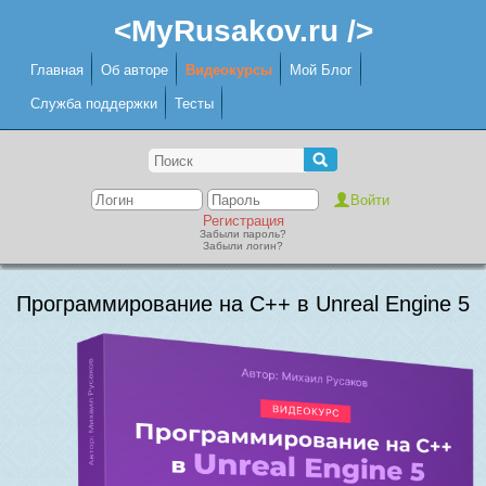
<MyRusakov.ru />
Главная
Об авторе
Видеокурсы
Мой Блог
Служба поддержки
Тесты
Регистрация
Забыли пароль?
Забыли логин?
Программирование на C++ в Unreal Engine 5