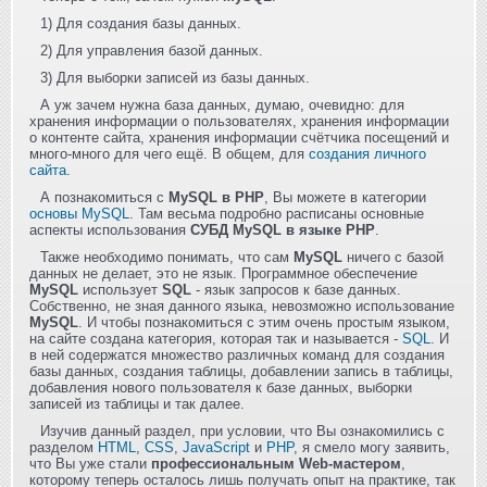
1) Для создания базы данных.
2) Для управления базой данных.
3) Для выборки записей из базы данных.
А уж зачем нужна база данных, думаю, очевидно: для
хранения информации о пользователях, хранения информации
о контенте сайта, хранения информации счётчика посещений и
много-много для чего ещё. В общем, для
создания личного
сайта
.
А познакомиться с
MySQL в PHP
, Вы можете в категории
основы MySQL
. Там весьма подробно расписаны основные
аспекты использования
СУБД MySQL в языке PHP
.
Также необходимо понимать, что сам
MySQL
ничего с базой
данных не делает, это не язык. Программное обеспечение
MySQL
использует
SQL
- язык запросов к базе данных.
Собственно, не зная данного языка, невозможно использование
MySQL
. И чтобы познакомиться с этим очень простым языком,
на сайте создана категория, которая так и называется -
SQL
. И
в ней содержатся множество различных команд для создания
базы данных, создания таблицы, добавлении запись в таблицы,
добавления нового пользователя к базе данных, выборки
записей из таблицы и так далее.
Изучив данный раздел, при условии, что Вы ознакомились с
разделом
HTML
,
CSS
,
JavaScript
и
PHP
, я смело могу заявить,
что Вы уже стали
профессиональным Web-мастером
,
которому теперь осталось лишь получать опыт на практике, так