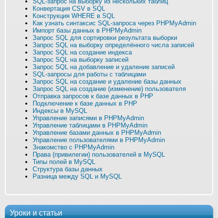
SQL-запрос на выборку из нескольких таблиц
Конвертация CSV в SQL
Конструкция WHERE в SQL
Как узнать синтаксис SQL-запроса через PHPMyAdmin
Импорт базы данных в PHPMyAdmin
Запрос SQL для сортировки результата выборки
Запрос SQL на выборку определённого числа записей
Запрос SQL на создание индекса
Запрос SQL на выборку записей
Запрос SQL на добавление и удаление записей
SQL-запросы для работы с таблицами
Запрос SQL на создание и удаление базы данных
Запрос SQL на создание (изменение) пользователя
Отправка запросов к базе данных в PHP
Подключение к базе данных в PHP
Индексы в MySQL
Управление записями в PHPMyAdmin
Управление таблицами в PHPMyAdmin
Управление базами данных в PHPMyAdmin
Управление пользователями в PHPMyAdmin
Знакомство с PHPMyAdmin
Права (привилегии) пользователей в MySQL
Типы полей в MySQL
Структура базы данных
Разница между SQL и MySQL
Уроки и статьи