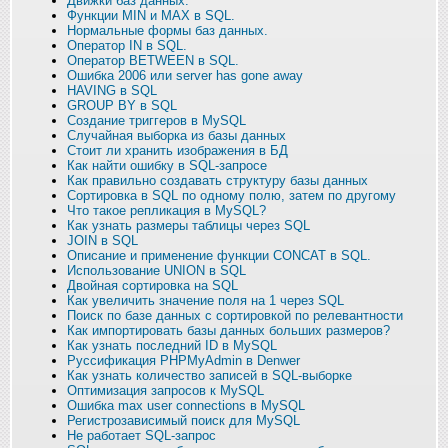
Движки баз данных.
Функции MIN и MAX в SQL.
Нормальные формы баз данных.
Оператор IN в SQL.
Оператор BETWEEN в SQL.
Ошибка 2006 или server has gone away
HAVING в SQL
GROUP BY в SQL
Создание триггеров в MySQL
Случайная выборка из базы данных
Стоит ли хранить изображения в БД
Как найти ошибку в SQL-запросе
Как правильно создавать структуру базы данных
Сортировка в SQL по одному полю, затем по другому
Что такое репликация в MySQL?
Как узнать размеры таблицы через SQL
JOIN в SQL
Описание и применение функции CONCAT в SQL.
Использование UNION в SQL
Двойная сортировка на SQL
Как увеличить значение поля на 1 через SQL
Поиск по базе данных с сортировкой по релевантности
Как импортировать базы данных больших размеров?
Как узнать последний ID в MySQL
Руссификация PHPMyAdmin в Denwer
Как узнать количество записей в SQL-выборке
Оптимизация запросов к MySQL
Ошибка max user connections в MySQL
Регистрозависимый поиск для MySQL
Не работает SQL-запрос