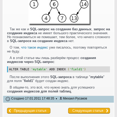
Так же как и
SQL-запрос на создание баз данных
,
запрос на
создание индекса
не имеет большого практического значения.
Но познакомиться не помешает, тем более, что ничего сложного
в
SQL-запросе на создание индекса
нет.
О том,
что такое индекс
уже писалось, поэтому повторяться
не буду.
А в этой статье мы лишь разберём процесс
создания
индексов через SQL-запрос
:
ALTER TABLE
'mytable'
ADD INDEX
(
'field1'
)
После выполнения этого
SQL-запроса
в таблице "
mytable
"
для поля "
field1
" будет создан индекс.
В общем-то, это всё, что нужно знать для успешного
создания индексов для полей таблиц
.
Создано 17.01.2011 17:48:35
Михаил Русаков
Предыдущая статья
Следующая статья