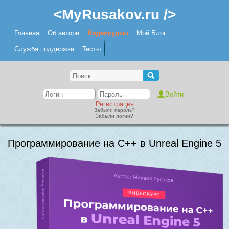
<MyRusakov.ru />
Главная
Об авторе
Видеокурсы
Мой Блог
Служба поддержки
Тесты
Регистрация
Забыли пароль?
Забыли логин?
Программирование на C++ в Unreal Engine 5