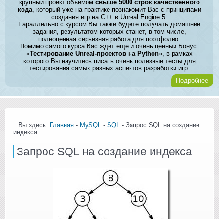
крупный проект объёмом
свыше 5000 строк качественного
кода
, который уже на практике познакомит Вас с принципами
создания игр на C++ в Unreal Engine 5.
Параллельно с курсом Вы также будете получать домашние
задания, результатом которых станет, в том числе,
полноценная серьёзная работа для портфолио.
Помимо самого курса Вас ждёт ещё и очень ценный Бонус:
«
Тестирование Unreal-проектов на Python
», в рамках
которого Вы научитесь писать очень полезные тесты для
тестирования самых разных аспектов разработки игр.
Подробнее
Вы здесь:
Главная
-
MySQL
-
SQL
- Запрос SQL на создание
индекса
Запрос SQL на создание индекса