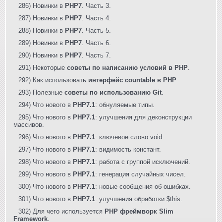
286) Новинки в
PHP7
. Часть 3.
287) Новинки в
PHP7
. Часть 4.
288) Новинки в
PHP7
. Часть 5.
289) Новинки в
PHP7
. Часть 6.
290) Новинки в
PHP7
. Часть 7.
291) Некоторые
советы по написанию условий в PHP
.
292) Как использовать
интерфейс countable в PHP
.
293) Полезные
советы по использованию Git
.
294) Что нового в
PHP7.1
: обнуляемые типы.
295) Что нового в
PHP7.1
: улучшения для деконструкции
массивов.
296) Что нового в
PHP7.1
: ключевое слово void.
297) Что нового в
PHP7.1
: видимость констант.
298) Что нового в
PHP7.1
: работа с группой исключений.
299) Что нового в
PHP7.1
: генерация случайных чисел.
300) Что нового в
PHP7.1
: новые сообщения об ошибках.
301) Что нового в
PHP7.1
: улучшения обработки $this.
302) Для чего используется
PHP фреймворк Slim
Framework
.