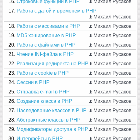
16.
Строковые функции в PHP
Михаил Русаков
17.
Работа с датой и временем в PHP
Михаил Русаков
18.
Работа с массивами в PHP
Михаил Русаков
19.
MD5 хэширование в PHP
Михаил Русаков
20.
Работа с файлами в PHP
Михаил Русаков
21.
Чтение INI-файла в PHP
Михаил Русаков
22.
Реализация редиректа на PHP
Михаил Русаков
23.
Работа с cookie в PHP
Михаил Русаков
24.
Сессии в PHP
Михаил Русаков
25.
Отправка e-mail в PHP
Михаил Русаков
26.
Создание класса в PHP
Михаил Русаков
27.
Наследование классов в PHP
Михаил Русаков
28.
Абстрактные классы в PHP
Михаил Русаков
29.
Модификаторы доступа в PHP
Михаил Русаков
30.
Интерфейсы в PHP
Михаил Русаков