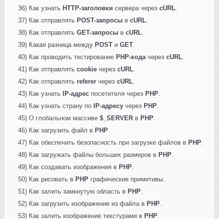
36) Как узнать
HTTP-заголовки
сервера через
cURL
.
37) Как отправлять
POST-запросы
в
cURL
.
38) Как отправлять
GET-запросы
в
cURL
.
39) Какая разница между
POST
и
GET
.
40) Как проводить тестирование
PHP-кода
через
cURL
.
41) Как отправлять
cookie
через
cURL
.
42) Как отправлять
referer
через
cURL
.
43) Как узнать
IP-адрес
посетителя через
PHP
.
44) Как узнать страну по
IP-адресу
через
PHP
.
45) О глобальном массиве
$_SERVER
в
PHP
.
46) Как загрузить файл в
PHP
.
47) Как обеспечить безопасность при загрузке файлов в
PHP
.
48) Как загружать файлы больших размеров в
PHP
.
49) Как создавать изображения в
PHP
.
50) Как рисовать в
PHP
графические примитивы.
51) Как залить замкнутую область в
PHP
.
52) Как загрузить изображение из файла в
PHP
.
53) Как залить изображение текстурами в
PHP
.