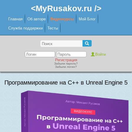
<MyRusakov.ru />
Главная
Об авторе
Видеокурсы
Мой Блог
Служба поддержки
Тесты
Регистрация
Забыли пароль?
Забыли логин?
Программирование на C++ в Unreal Engine 5