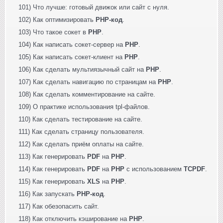
101) Что лучше: готовый движок или сайт с нуля.
102) Как оптимизировать
PHP-код
.
103) Что такое сокет в
PHP
.
104) Как написать сокет-сервер на
PHP
.
105) Как написать сокет-клиент на
PHP
.
106) Как сделать мультиязычный сайт на
PHP
.
107) Как сделать навигацию по страницам на
PHP
.
108) Как сделать комментирование на сайте.
109) О практике использования tpl-файлов.
110) Как сделать тестирование на сайте.
111) Как сделать страницу пользователя.
112) Как сделать приём оплаты на сайте.
113) Как генерировать
PDF
на
PHP
.
114) Как генерировать
PDF
на
PHP
с использованием
TCPDF
.
115) Как генерировать
XLS
на
PHP
.
116) Как запускать
PHP-код
.
117) Как обезопасить сайт.
118) Как отключить кэширование на
PHP
.