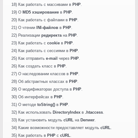
18) Как работать с массивами в
PHP
.
19) О
MD5 хэширование
в
PHP
.
20) Как работать с файлами в
PHP
.
21) О чтении
INI-файлов
в
PHP
.
22) Реализации
редиректа
на
PHP
.
23) Как работать с
cookie
в
PHP
.
24) Как работать с сессиями в
PHP
.
25) Как отправить
e-mail
через
PHP
.
26) Как создать класс в
PHP
.
27) О наследовании классов в
PHP
.
28) Об абстрактных классах в
PHP
.
29) О модификаторах доступа в
PHP
.
30) Об интерфейсах в
PHP
.
31) О методе
toString()
в
PHP
.
32) Как использовать
DirectoryIndex
в
.htaccess
.
33) Как установить модуль
cURL
на
Denwer
.
34) Какие возможности предоставляет модуль
cURL
.
35) Как работать в
PHP
с
cURL
.