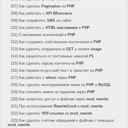
207) Как сделать
Pagination
на
PHP
.
208) Как работать с
API ВКонтакте
.
209) Как отправлять
SMS
на сайте.
210) Как работать с
HTML-массивами
в
PHP
.
211) О механизме исключений в
PHP
.
212) Как создавать собственные исключения в
PHP
.
213) Как удалить координаты в
GET
у кнопки
image
.
214) Как защититься от постоянных нажатий
F5
.
215) Как сделать парсер контента на
PHP
.
216) Как перевести русский текст в транслит на
PHP
.
217) Как работать с
whois
через
PHP
.
218) Как сделать многоуровневое меню на
PHP
и
MySQL
.
219) Как склонять имена по падежам через
PHP
.
220) Как запретить доступ к файлам через
mod_rewrite
.
221) Про использование
RewriteCond
в
mod_rewrite
.
222) Как сделать
ЧПУ-ссылки
на
mod_rewrite
.
223) Как сделать счётчик обращений к файлам с помощью
mod_rewrite
.