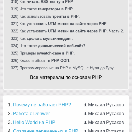
318) Как
читать RSS-ленту в PHP
.
319) Что такое
генераторы в PHP
.
320) Как использовать
трейты в PHP
.
321) Как установить
UTM метки на сайте через PHP
.
322) Как установить
UTM метки на сайте через PHP
. Часть 2.
323) Как
сделать мультилендинг
.
324) Что такое
динамический веб-сайт?
.
325) Примеры
sweatch-case в PHP
.
326) Класс и объект в
PHP OOП
.
327) Программирование на PHP и MySQL с Нуля до Гуру.
Все материалы по основам PHP
1.
Почему не работает PHP?
Михаил Русаков
2.
Работа с Denwer
Михаил Русаков
3.
Hello World на PHP
Михаил Русаков
4.
Создание переменных в PHP
Михаил Русаков