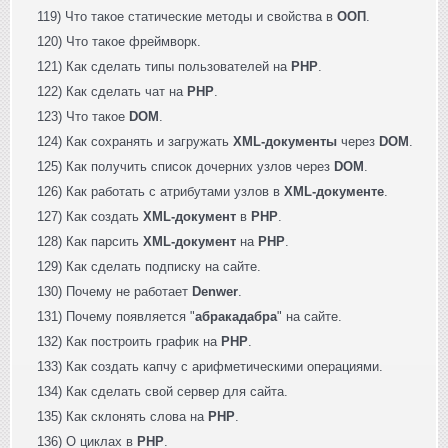
119) Что такое статические методы и свойства в
ООП
.
120) Что такое фреймворк.
121) Как сделать типы пользователей на
PHP
.
122) Как сделать чат на
PHP
.
123) Что такое
DOM
.
124) Как сохранять и загружать
XML-документы
через
DOM
.
125) Как получить список дочерних узлов через
DOM
.
126) Как работать с атрибутами узлов в
XML-документе
.
127) Как создать
XML-документ
в
PHP
.
128) Как парсить
XML-документ
на
PHP
.
129) Как сделать подписку на сайте.
130) Почему не работает
Denwer
.
131) Почему появляется "
абракадабра
" на сайте.
132) Как построить график на
PHP
.
133) Как создать капчу с арифметическими операциями.
134) Как сделать свой сервер для сайта.
135) Как склонять слова на
PHP
.
136) О циклах в
PHP
.