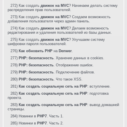
272) Как создать
движок на MVC
? Начинаем делать систему
распределения прав пользователей.
273) Как создать
движок на MVC
? Создаем возможность
добавления пользователя через админ панель.
274) Как создать
движок на MVC
? Делаем возможность
редактирования и удаления пользователей из базы данных.
275) Как создать
движок на MVC
? Улучшаем систему
шифровки пароля пользователей.
276)
Как обновить PHP
на
Denwer
.
277)
PHP: безопасность
. Хранение данных в cookies.
278)
PHP: безопасность
. Отображение ошибок.
279)
PHP: безопасность
. Подключение файлов.
280)
PHP: безопасность
. Что такое XSS.
281)
Как создать социальную сеть на PHP
: вступление.
282)
Как создать социальную сеть на PHP
: подготовка
проекта.
283)
Как создать социальную сеть на PHP
: вывод домашней
страницы.
284) Новинки в
PHP7
. Часть 1.
285) Новинки в
PHP7
. Часть 2.