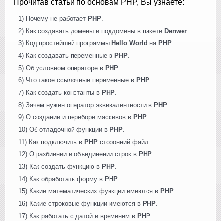
Прочитав статьи по основам PHP, Вы узнаете:
1) Почему не работает
PHP
.
2) Как создавать домены и поддомены в пакете
Denwer
.
3) Код простейшей программы
Hello World
на
PHP
.
4) Как создавать переменные в
PHP
.
5) Об условном операторе в
PHP
.
6) Что такое ссылочные переменные в
PHP
.
7) Как создать константы в
PHP
.
8) Зачем нужен оператор эквивалентности в
PHP
.
9) О создании и переборе массивов в
PHP
.
10) Об отладочной функции в
PHP
.
11) Как подключить в
PHP
сторонний файл.
12) О разбиении и объединении строк в
PHP
.
13) Как создать функцию в
PHP
.
14) Как обработать форму в
PHP
.
15) Какие математических функции имеются в
PHP
.
16) Какие строковые функции имеются в
PHP
.
17) Как работать с датой и временем в
PHP
.