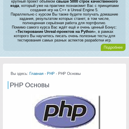
крупный проект объёмом
свыше 5000 строк качественного
кода
, который уже на практике познакомит Вас с принципами
создания игр на C++ в Unreal Engine 5.
Параллельно с курсом Вы также будете получать домашние
задания, результатом которых станет, в том числе,
полноценная серьёзная работа для портфолио.
Помимо самого курса Вас ждёт ещё и очень ценный Бонус:
«
Тестирование Unreal-проектов на Python
», в рамках
которого Вы научитесь писать очень полезные тесты для
тестирования самых разных аспектов разработки игр.
Подробнее
Вы здесь:
Главная
-
PHP
- PHP Основы
PHP Основы