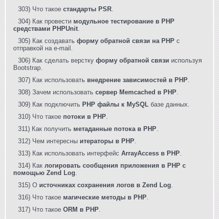
303) Что такое
стандарты PSR
.
304) Как провести
модульное тестирование в PHP
средствами PHPUnit
.
305) Как создавать
форму обратной связи на PHP
с
отправкой на e-mail.
306) Как сделать верстку
форму обратной связи
используя
Bootstrap.
307) Как использовать
внедрение зависимостей в PHP
.
308) Зачем использовать
сервер Memcached в PHP
.
309) Как подключить
PHP файлы к MySQL
базе данных.
310) Что такое
потоки в PHP
.
311) Как получить
метаданные потока в PHP
.
312) Чем интересны
итераторы в PHP
.
313) Как использовать интерфейс
ArrayAccess в PHP
.
314) Как
логировать сообщения приложения в PHP с
помощью Zend Log
.
315) О
источниках сохранения логов в Zend Log
.
316) Что такое
магические методы в PHP
.
317) Что такое
ORM в PHP
.