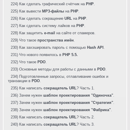
224) Как сделать графический счётчик на
PHP
.
225) Как вывести
MP3-файлы
на
PHP
.
226) Как сделать сокращение
URL
на
PHP
.
227) Как сделать систему лайков на
PHP
.
228) Как защитить
e-mail
на сайте от спамеров.
229) Что такое
пространства имён
.
230) Как захэшировать пароль с помощью
Hash API
.
231) Что нового появилось в
PHP 5.5.
232) Что такое
PDO
.
233) Основные методы для работы с данными в
PDO
.
234) Подготовленные запросы, отлавливание ошибок и
транзакции в
PDO
.
235) Как написать
сокращатель URL
? Часть 1.
236) Зачем нужен
шаблон проектирования "Одиночка"
.
237) Зачем нужен
шаблон проектирования "Стратегия"
.
238) Зачем нужен
шаблон проектирования "Фабрика"
.
239) Как написать
сокращатель URL
? Часть 2.
240) Как написать
сокращатель URL
? Часть 3.