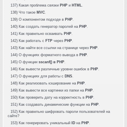
137) Какая проблема связки
PHP
и
HTML
.
138) Что такое
MVC
.
139) О компонентом подходе в
PHP
.
140) Как создать генератор паролей на
PHP
.
141) Как правильно осваивать
PHP
.
142) Как работать с
FTP
через
PHP
.
143) Как найти все ссылки на странице через
PHP
.
144) О функциях форматного вывода в
PHP
.
145) О функции
sscanf() в PHP
.
146) Как вывести различные уровни ошибок в
PHP
.
147) О функциях для работы с
DNS
.
148) Как реализовать кэширование на
PHP
.
149) Как вывести все картинки из папки на
PHP
.
150) Как проверить дату на корректность в
PHP
.
151) Как создавать динамические функции на
PHP
.
152) Как правильно шифровать пароли пользователей на
сайте?
153) Как генерировать уникальный
ID
на
PHP
.