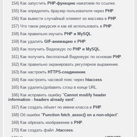
154) Как запустить
PHP-функцию
нажатием по ссылке.
155) Как определить браузер пользователя через
PHP
.
156) Как вывести случайный элемент из массива в
PHP
.
157) Что такое рекурсия и как её использовать в
PHP
.
158) Как правильно изучать
PHP и MySQL
.
159) Как удалить
GIF-анимацию
в
PHP
.
160) Как получить Видеокурс по
PHP и MySQL
.
161) Как получить бесплатный Видеокурс по основам
PHP
.
162) Как правильно экранировать регулярное выражение.
163) Как настроить
HTTPS-соединение
.
164) Как настроить часовой пояс через
htaccess
.
165) Как удалить/добавить слэш в конце URL.
166) Как исправить ошибку "
Cannot modify header
information - headers already sent
".
167) Как создать объект по имени класса в
PHP
.
168) Об ошибке "
Function fetch_assoc() on a non-object
".
169) Как обрезать изображение в
PHP
.
170) Как создать файл
.htaccess
.