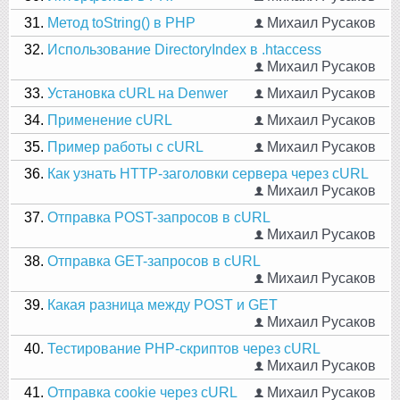
31.
Метод toString() в PHP
Михаил Русаков
32.
Использование DirectoryIndex в .htaccess
Михаил Русаков
33.
Установка cURL на Denwer
Михаил Русаков
34.
Применение cURL
Михаил Русаков
35.
Пример работы с cURL
Михаил Русаков
36.
Как узнать HTTP-заголовки сервера через cURL
Михаил Русаков
37.
Отправка POST-запросов в cURL
Михаил Русаков
38.
Отправка GET-запросов в cURL
Михаил Русаков
39.
Какая разница между POST и GET
Михаил Русаков
40.
Тестирование PHP-скриптов через cURL
Михаил Русаков
41.
Отправка cookie через cURL
Михаил Русаков