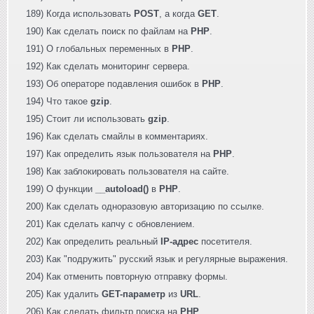
189) Когда использовать
POST
, а когда
GET
.
190) Как сделать поиск по файлам на
PHP
.
191) О глобальных переменных в
PHP
.
192) Как сделать мониторинг сервера.
193) Об операторе подавления ошибок в
PHP
.
194) Что такое
gzip
.
195) Стоит ли использовать
gzip
.
196) Как сделать смайлы в комментариях.
197) Как определить язык пользователя на
PHP
.
198) Как заблокировать пользователя на сайте.
199) О функции
__autoload()
в
PHP
.
200) Как сделать одноразовую авторизацию по ссылке.
201) Как сделать капчу с обновлением.
202) Как определить реальный
IP-адрес
посетителя.
203) Как "подружить" русский язык и регулярные выражения.
204) Как отменить повторную отправку формы.
205) Как удалить
GET-параметр
из
URL
.
206) Как сделать фильтр поиска на
PHP
.