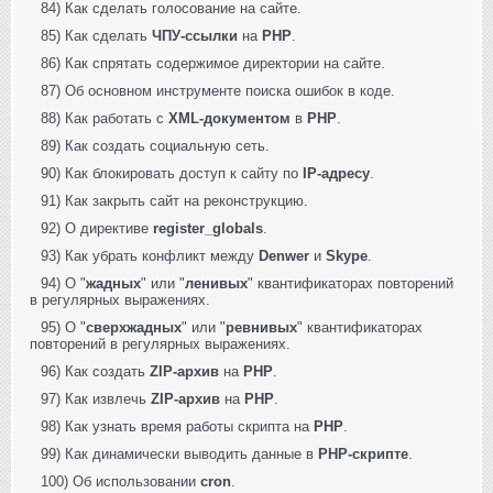
84) Как сделать голосование на сайте.
85) Как сделать
ЧПУ-ссылки
на
PHP
.
86) Как спрятать содержимое директории на сайте.
87) Об основном инструменте поиска ошибок в коде.
88) Как работать с
XML-документом
в
PHP
.
89) Как создать социальную сеть.
90) Как блокировать доступ к сайту по
IP-адресу
.
91) Как закрыть сайт на реконструкцию.
92) О директиве
register_globals
.
93) Как убрать конфликт между
Denwer
и
Skype
.
94) О "
жадных
" или "
ленивых
" квантификаторах повторений
в регулярных выражениях.
95) О "
сверхжадных
" или "
ревнивых
" квантификаторах
повторений в регулярных выражениях.
96) Как создать
ZIP-архив
на
PHP
.
97) Как извлечь
ZIP-архив
на
PHP
.
98) Как узнать время работы скрипта на
PHP
.
99) Как динамически выводить данные в
PHP-скрипте
.
100) Об использовании
cron
.