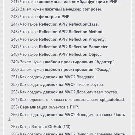
241) Что такое
анонимные
, или
лямбда-функции
в
PHP
.
242) Зачем нужен пакетный менеджер
composer
.
243) Что такое
фильтры в PHP
.
244) Что такое
Reflection API
?
ReflectionClass
.
245) Что такое
Reflection API
?
Reflection Method
.
246) Что такое
Reflection API
?
Reflection Property
.
247) Что такое
Reflection API
?
Reflection Parameter
.
248) Что такое
Reflection API
?
Reflection Object
.
249) Зачем нужен
шаблон проектирования "Адаптер"
.
250) Зачем нужен
шаблон проектирования "Фасад"
.
251) Как создать
движок на MVC
? Введение.
252) Как создать
движок на MVC
? Пишем роутер.
253) Как создать
движок на MVC
? Дорабатываем роутер.
254) Как подключать классы с использованием
spl_autoload
.
255)
Сериализация
объектов в
PHP
.
256) Как создать
движок на MVC
? Выводим страницы. Часть
1.
257) Как работать с
GitHub
(1/3).
258) Как создать
движок на MVC
? Выводим страницы. Часть