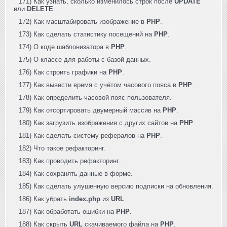
171) Как узнать, сколько изменилось строк после
UPDATE
или
DELETE
.
172) Как масштабировать изображение в
PHP
.
173) Как сделать статистику посещений на
PHP
.
174) О коде шаблонизатора в
PHP
.
175) О классе для работы с базой данных.
176) Как строить графики на
PHP
.
177) Как вывести время с учётом часового пояса в
PHP
.
178) Как определить часовой пояс пользователя.
179) Как отсортировать двумерный массив на
PHP
.
180) Как загрузить изображения с других сайтов на
PHP
.
181) Как сделать систему рефералов на
PHP
.
182) Что такое рефакторинг.
183) Как проводить рефакторинг.
184) Как сохранять данные в форме.
185) Как сделать улушенную версию подписки на обновления.
186) Как убрать
index.php
из
URL
.
187) Как обработать ошибки на
PHP
.
188) Как скрыть
URL
скачиваемого файла на
PHP
.