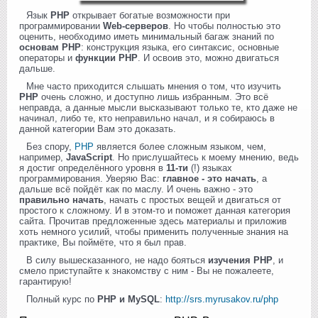
Язык
PHP
открывает богатые возможности при
программировании
Web-серверов
. Но чтобы полностью это
оценить, необходимо иметь минимальный багаж знаний по
основам PHP
: конструкция языка, его синтаксис, основные
операторы и
функции PHP
. И освоив это, можно двигаться
дальше.
Мне часто приходится слышать мнения о том, что изучить
PHP
очень сложно, и доступно лишь избранным. Это всё
неправда, а данные мысли высказывают только те, кто даже не
начинал, либо те, кто неправильно начал, и я собираюсь в
данной категории Вам это доказать.
Без спору,
PHP
является более сложным языком, чем,
например,
JavaScript
. Но прислушайтесь к моему мнению, ведь
я достиг определённого уровня в
11-ти
(!) языках
программирования. Уверяю Вас:
главное - это начать
, а
дальше всё пойдёт как по маслу. И очень важно - это
правильно начать
, начать с простых вещей и двигаться от
простого к сложному. И в этом-то и поможет данная категория
сайта. Прочитав предложенные здесь материалы и приложив
хоть немного усилий, чтобы применить полученные знания на
практике, Вы поймёте, что я был прав.
В силу вышесказанного, не надо бояться
изучения PHP
, и
смело приступайте к знакомству с ним - Вы не пожалеете,
гарантирую!
Полный курс по
PHP и MySQL
:
http://srs.myrusakov.ru/php