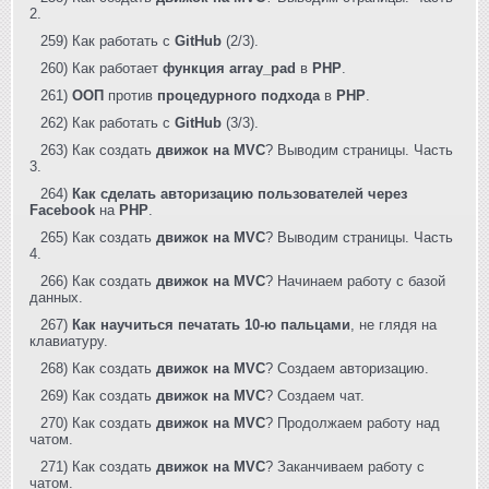
2.
259) Как работать с
GitHub
(2/3).
260) Как работает
функция array_pad
в
PHP
.
261)
ООП
против
процедурного подхода
в
PHP
.
262) Как работать с
GitHub
(3/3).
263) Как создать
движок на MVC
? Выводим страницы. Часть
3.
264)
Как сделать авторизацию пользователей через
Facebook
на
PHP
.
265) Как создать
движок на MVC
? Выводим страницы. Часть
4.
266) Как создать
движок на MVC
? Начинаем работу с базой
данных.
267)
Как научиться печатать 10-ю пальцами
, не глядя на
клавиатуру.
268) Как создать
движок на MVC
? Создаем авторизацию.
269) Как создать
движок на MVC
? Создаем чат.
270) Как создать
движок на MVC
? Продолжаем работу над
чатом.
271) Как создать
движок на MVC
? Заканчиваем работу с
чатом.