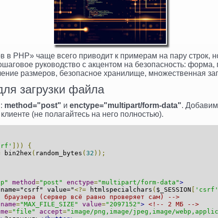
в в PHP» чаще всего приводит к примерам на пару строк, н
ошаговое руководство с акцентом на безопасность: форма,
ение размеров, безопасное хранилище, множественная заг
ля загрузки файла
ы:
method="post"
и
enctype="multipart/form-data"
. Добавим
клиенте (не полагайтесь на него полностью).
srf'
]))
{
=
 bin2hex
(
random_bytes
(
32
));
hp"
method
=
"post"
enctype
=
"multipart/form-data"
>
 name="csrf" value="
<?=
 htmlspecialchars
(
$_SESSION
[
'csrf
я браузера (сервер всё равно проверяет сам) -->
name
=
"MAX_FILE_SIZE"
value
=
"2097152"
>
<!-- 2 МБ -->
ame
=
"file"
accept
=
"image/png,image/jpeg,image/webp,appli