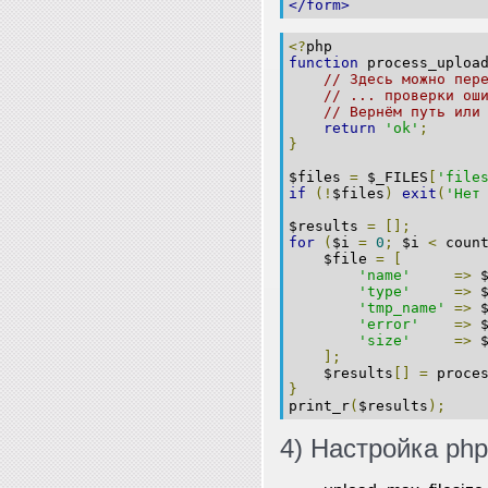
</form>
<?
php
function
 process_uploa
// Здесь можно пер
// ... проверки ош
// Вернём путь или
return
'ok'
;
}
$files 
=
 $_FILES
[
'file
if
(!
$files
)
exit
(
'Нет
$results 
=
[];
for
(
$i 
=
0
;
 $i 
<
 coun
    $file 
=
[
'name'
=>
 
'type'
=>
 
'tmp_name'
=>
 
'error'
=>
 
'size'
=>
 
];
    $results
[]
=
 proce
}
print_r
(
$results
);
4) Настройка php