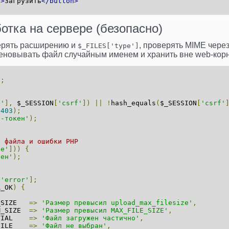
"
>
Загрузить
</button>
отка на сервере (безопасно)
ерять расширению и
, проверять MIME чере
$_FILES['type']
еновывать файл случайным именем и хранить вне web‑корн
);
f'
],
 $_SESSION
[
'csrf'
])
||
!
hash_equals
(
$_SESSION
[
'csrf'
(
403
);
F-токен'
);
е файла и ошибки PHP
le'
]))
{
чен'
);
[
'error'
];
R_OK
)
{
_SIZE   
=>
'Размер превысил upload_max_filesize'
,
M_SIZE  
=>
'Размер превысил MAX_FILE_SIZE'
,
TIAL    
=>
'Файл загружен частично'
,
FILE    
=>
'Файл не выбран'
,