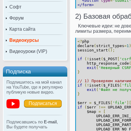
<button
type
=
"submit
</form>
Софт
2) Базовая обраб
Форум
Ключевые идеи: не дов
Карта сайта
лимиты размера, переим
Видеокурсы
<?
php
declare
(
strict_types
=
1
session_start
();
Видеоуроки (VIP)
if
(!
isset
(
$_POST
[
'csr
    http_response_code
exit
(
'Неверный CSR
Подписка
}
// 1) Проверяем наличи
Подпишитесь на мой канал
if
(!
isset
(
$_FILES
[
'fi
на YouTube, где я регулярно
exit
(
'Файл не полу
публикую новые видео.
}
$err 
=
 $_FILES
[
'file'
]
Подписаться
if
(
$err 
!==
 UPLOAD_ER
    $map 
=
[
        UPLOAD_ERR_INI
        UPLOAD_ERR_FOR
Подписавшись по
E-mail
,
        UPLOAD_ERR_PAR
Вы будете получать
        UPLOAD_ERR_NO_