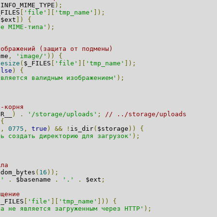
EINFO_MIME_TYPE
);
_FILES
[
'file'
][
'tmp_name'
]);
[
$ext
])
{
ие MIME-типа'
);
зображений (защита от подмены)
ime
,
'image/'
))
{
gesize
(
$_FILES
[
'file'
][
'tmp_name'
]);
alse
)
{
является валидным изображением'
);
b-корня
IR__
)
.
'/storage/uploads'
;
// ../storage/uploads
{
e
,
0775
,
true
)
&&
!
is_dir
(
$storage
))
{
сь создать директорию для загрузок'
);
йла
ndom_bytes
(
16
));
/'
.
 $basename 
.
'.'
.
 $ext
;
ещение
$_FILES
[
'file'
][
'tmp_name'
]))
{
ла не является загруженным через HTTP'
);