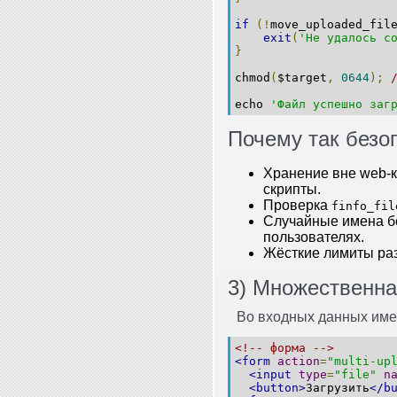
if
(!
move_uploaded_fil
exit
(
'Не удалось с
}
chmod
(
$target
,
0644
);
echo 
'Файл успешно заг
Почему так безо
Хранение вне web‑к
скрипты.
Проверка
finfo_fil
Случайные имена бе
пользователях.
Жёсткие лимиты раз
3) Множественна
Во входных данных име
<!-- форма -->
<form
action
=
"multi-up
<input
type
=
"file"
n
<button>
Загрузить
</b