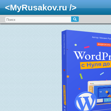
<MyRusakov.ru />