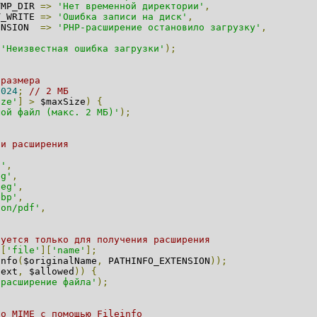
TMP_DIR 
=>
'Нет временной директории'
,
T_WRITE 
=>
'Ошибка записи на диск'
,
ENSION  
=>
'PHP-расширение остановило загрузку'
,
'Неизвестная ошибка загрузки'
);
 размера
1024
;
// 2 МБ
ize'
]
>
 $maxSize
)
{
шой файл (макс. 2 МБ)'
);
 и расширения
g'
,
eg'
,
peg'
,
ebp'
,
ion/pdf'
,
зуется только для получения расширения
S
[
'file'
][
'name'
];
info
(
$originalName
,
 PATHINFO_EXTENSION
));
$ext
,
 $allowed
))
{
 расширение файла'
);
го MIME с помощью Fileinfo