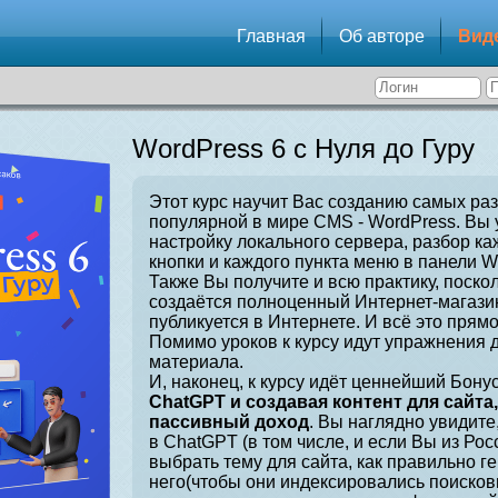
Главная
Об авторе
Вид
WordPress 6 с Нуля до Гуру
Этот курс научит Вас созданию самых ра
популярной в мире CMS - WordPress. Вы 
настройку локального сервера, разбор ка
кнопки и каждого пункта меню в панели W
Также Вы получите и всю практику, поскол
создаётся полноценный Интернет-магазин
публикуется в Интернете. И всё это прямо
Помимо уроков к курсу идут упражнения 
материала.
И, наконец, к курсу идёт ценнейший Бонус
ChatGPT и создавая контент для сайта
пассивный доход
. Вы наглядно увидите
в ChatGPT (в том числе, и если Вы из Рос
выбрать тему для сайта, как правильно г
него(чтобы они индексировались поисков