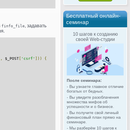
Бесплатный онлайн-
семинар
з
, задавать
finfo_file
я.
10 шагов к созданию
своей Web-студии
],
 $_POST
[
'csrf'
]))
{
После семинара:
- Вы узнаете главное отличие
богатых от бедных.
- Вы увидите разоблачения
множества мифов об
успешности и о бизнесе.
- Вы получите свой личный
финансовый план прямо на
семинаре.
- Мы разберём 10 шагов к