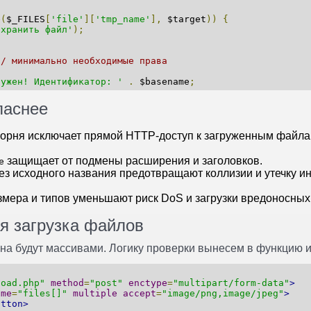
e
(
$_FILES
[
'file'
][
'tmp_name'
],
 $target
))
{
охранить файл'
);
// минимально необходимые права
ружен! Идентификатор: '
.
 $basename
;
паснее
орня исключает прямой HTTP‑доступ к загруженным файлам
защищает от подмены расширения и заголовков.
e
з исходного названия предотвращают коллизии и утечку 
мера и типов уменьшают риск DoS и загрузки вредоносных
я загрузка файлов
на будут массивами. Логику проверки вынесем в функцию и
load.php"
method
=
"post"
enctype
=
"multipart/form-data"
>
ame
=
"files[]"
multiple
accept
=
"image/png,image/jpeg"
>
utton>