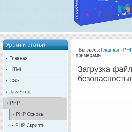
Уроки и статьи
Вы здесь:
Главная
-
PH
примерами
Главная
Загрузка файл
HTML
безопасность
CSS
JavaScript
PHP
PHP Основы
PHP Скрипты