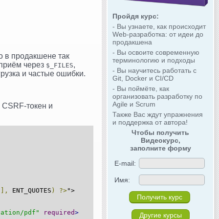
Пройдя курс:
- Вы узнаете, как происходит
Web-разработка: от идеи до
продакшена
- Вы освоите современную
о в продакшене так
терминологию и подходы
 приём через
,
$_FILES
- Вы научитесь работать с
рузка и частые ошибки.
Git, Docker и CI/CD
- Вы поймёте, как
организовать разработку по
Agile и Scrum
 CSRF‑токен и
Также Вас ждут упражнения
и поддержка от автора!
Чтобы получить
Видеокурс,
заполните форму
E-mail:
Имя:
'
],
 ENT_QUOTES
)
?>
">
cation/pdf"
required
>
Другие курсы