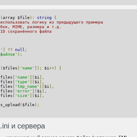
d
(
array $file
):
string
{
еиспользовать логику из предыдущего примера
ибок, MIME, размера и т.д.
 ID сохранённого файла
s'
]
??
null
;
 файлов'
);
t
(
$files
[
'name'
]);
 $i
++)
{
$files
[
'name'
][
$i
],
$files
[
'type'
][
$i
],
$files
[
'tmp_name'
][
$i
],
$files
[
'error'
][
$i
],
$files
[
'size'
][
$i
],
ss_upload
(
$file
);
.ini и сервера