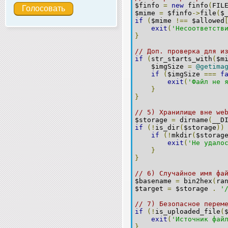
$finfo 
=
new
 finfo
(
FIL
$mime 
=
 $finfo
->
file
(
$
if
(
$mime 
!==
 $allowed
exit
(
'Несоответств
}
// Доп. проверка для и
if
(
str_starts_with
(
$m
    $imgSize 
=
@getima
if
(
$imgSize 
===
f
exit
(
'Файл не 
}
}
// 5) Хранилище вне we
$storage 
=
 dirname
(
__D
if
(!
is_dir
(
$storage
))
if
(!
mkdir
(
$storag
exit
(
'Не удало
}
}
// 6) Случайное имя фа
$basename 
=
 bin2hex
(
ra
$target 
=
 $storage 
.
'
// 7) Безопасное перем
if
(!
is_uploaded_file
(
exit
(
'Источник фай
}