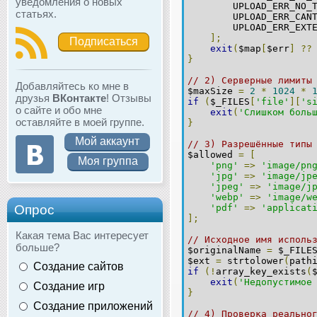
уведомления о новых
        UPLOAD_ERR_NO_
статьях.
        UPLOAD_ERR_CAN
        UPLOAD_ERR_EXT
];
Подписаться
exit
(
$map
[
$err
]
??
}
// 2) Серверные лимиты
Добавляйтесь ко мне в
$maxSize 
=
2
*
1024
*
друзья
ВКонтакте
! Отзывы
if
(
$_FILES
[
'file'
][
's
о сайте и обо мне
exit
(
'Слишком боль
оставляйте в моей группе.
}
Мой аккаунт
// 3) Разрешённые типы
$allowed 
=
[
Моя группа
'png'
=>
'image/pn
'jpg'
=>
'image/jp
'jpeg'
=>
'image/j
'webp'
=>
'image/w
Опрос
'pdf'
=>
'applicat
];
Какая тема Вас интересует
// Исходное имя исполь
больше?
$originalName 
=
 $_FILE
$ext 
=
 strtolower
(
path
Создание сайтов
if
(!
array_key_exists
(
exit
(
'Недопустимое
Создание игр
}
Создание приложений
// 4) Проверка реально