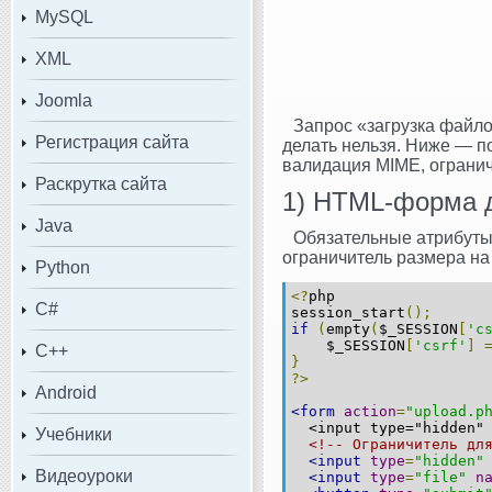
MySQL
XML
Joomla
Запрос «загрузка файло
Регистрация сайта
делать нельзя. Ниже — п
валидация MIME, огранич
Раскрутка сайта
1) HTML‑форма д
Java
Обязательные атрибут
ограничитель размера на 
Python
<?
php
C#
session_start
();
if
(
empty
(
$_SESSION
[
'c
    $_SESSION
[
'csrf'
]
C++
}
?>
Android
<form
action
=
"upload.p
  <input type="hidden"
Учебники
<!-- Ограничитель дл
<input
type
=
"hidden"
Видеоуроки
<input
type
=
"file"
n