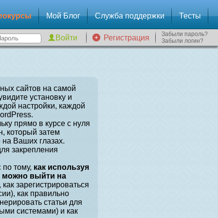
еокурсы
Мой Блог
Служба поддержки
Тесты
Забыли пароль?
Регистрация
Забыли логин?
зных сайтов на самой
увидите установку и
ждой настройки, каждой
ordPress.
ьку прямо в курсе с нуля
, который затем
 на Ваших глазах.
для закрепления
 по тому,
как используя
, можно выйти на
, как зарегистрироваться
сии), как правильно
енерировать статьи для
ыми системами) и как