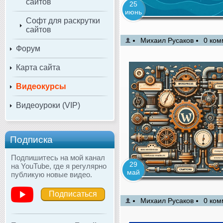
сайтов
25
июнь
Софт для раскрутки
сайтов
Михаил Русаков
0 ком
Форум
Карта сайта
Видеокурсы
Видеоуроки (VIP)
Подписка
Подпишитесь на мой канал
29
на YouTube, где я регулярно
май
публикую новые видео.
Подписаться
Михаил Русаков
0 ком