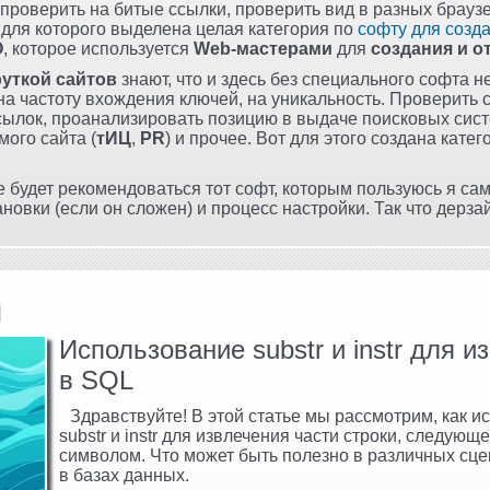
проверить на битые ссылки, проверить вид в разных браузе
, для которого выделена целая категория по
софту для созд
О
, которое используется
Web-мастерами
для
создания и о
руткой сайтов
знают, что и здесь без специального софта н
на частоту вхождения ключей, на уникальность. Проверить 
ылок, проанализировать позицию в выдаче поисковых сист
ого сайта (
тИЦ
,
PR
) и прочее. Вот для этого создана катег
е будет рекомендоваться тот софт, которым пользуюсь я сам
новки (если он сложен) и процесс настройки. Так что дерзай
и
Использование substr и instr для 
в SQL
Здравствуйте! В этой статье мы рассмотрим, как 
substr и instr для извлечения части строки, следую
символом. Что может быть полезно в различных сце
в базах данных.