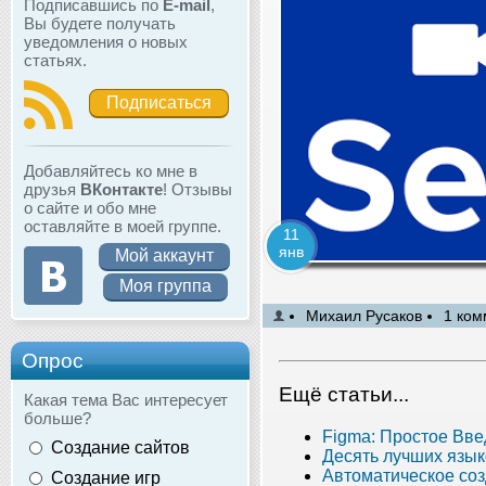
Подписавшись по
E-mail
,
Вы будете получать
уведомления о новых
статьях.
Подписаться
Добавляйтесь ко мне в
друзья
ВКонтакте
! Отзывы
о сайте и обо мне
оставляйте в моей группе.
11
янв
Мой аккаунт
Моя группа
Михаил Русаков
1 ком
Опрос
Ещё статьи...
Какая тема Вас интересует
больше?
Figma: Простое Вве
Создание сайтов
Десять лучших язы
Автоматическое соз
Создание игр