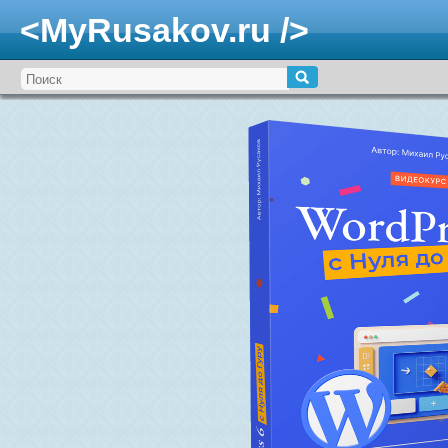
<MyRusakov.ru />