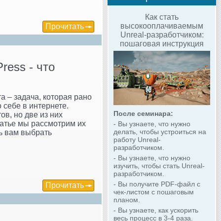
Как стать
высокооплачиваемым
Прочитать
Unreal-разработчиком:
пошаговая инструкция
ress - что
а – задача, которая рано
 себе в интернете.
После семинара:
в, но две из них
татье мы рассмотрим их
- Вы узнаете, что нужно
делать, чтобы устроиться на
ь вам выбрать
работу Unreal-
разработчиком.
- Вы узнаете, что нужно
изучить, чтобы стать Unreal-
разработчиком.
- Вы получите PDF-файл с
Прочитать
чек-листом с пошаговым
планом.
- Вы узнаете, как ускорить
весь процесс в 3-4 раза.