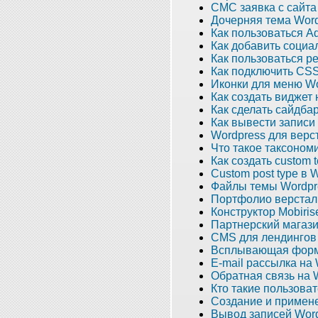
СМС заявка с сайта
Дочерняя тема Wor
Как пользоваться A
Как добавить социа
Как пользоваться р
Как подключить CSS
Иконки для меню W
Как создать виджет
Как сделать сайдба
Как вывести записи
Wordpress для верс
Что такое таксоном
Как создать custom 
Custom post type в 
Файлы темы Wordpr
Портфолио версталь
Конструктор Mobiris
Партнерский магази
CMS для лендингов -
Всплывающая форма
E-mail рассылка на
Обратная связь на 
Кто такие пользова
Создание и примен
Вывод записей Word