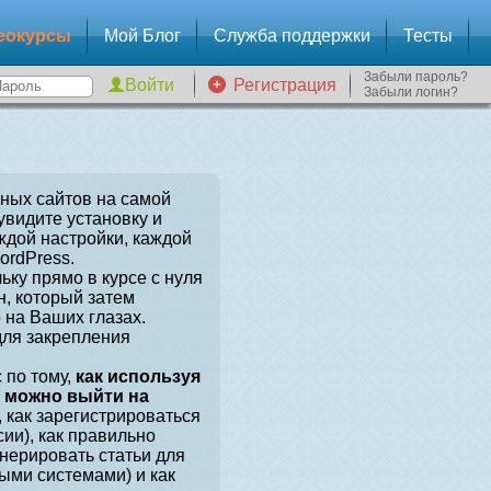
еокурсы
Мой Блог
Служба поддержки
Тесты
Забыли пароль?
Регистрация
Забыли логин?
зных сайтов на самой
увидите установку и
ждой настройки, каждой
ordPress.
ьку прямо в курсе с нуля
, который затем
 на Ваших глазах.
для закрепления
 по тому,
как используя
, можно выйти на
, как зарегистрироваться
сии), как правильно
енерировать статьи для
ыми системами) и как