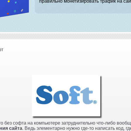
правильно монетизировать трафик на сай
фт
то без софта на компьютере затруднительно что-либо вообще
ния сайта
. Ведь элементарно нужно где-то написать код, гд