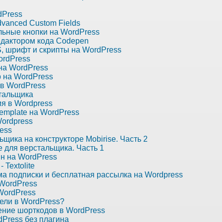
dPress
dvanced Custom Fields
льные кнопки на WordPress
едактором кода Codepen
, шрифт и скрипты на WordPress
ordPress
 на WordPress
р на WordPress
 в WordPress
тальщика
ия в Wordpress
template на WordPress
Wordpress
ess
щика на конструкторе Mobirise. Часть 2
e для верстальщика. Часть 1
н на WordPress
 Textolite
 подписки и бесплатная рассылка на Wordpress
 WordPress
WordPress
тели в WordPress?
ение шорткодов в WordPress
Press без плагина