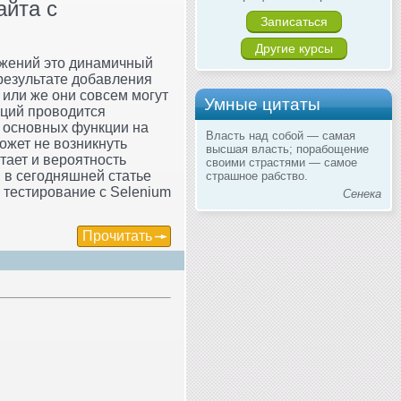
айта с
Записаться
Другие курсы
ожений это динамичный
 результате добавления
или же они совсем могут
Умные цитаты
аций проводится
го основных функции на
Власть над собой — самая
ожет не возникнуть
высшая власть; порабощение
тает и вероятность
своими страстями — самое
 в сегодняшней статье
страшное рабство.
 тестирование с Selenium
Сенека
Прочитать