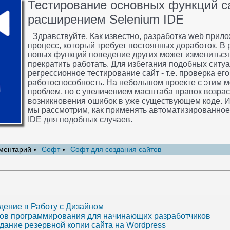
Тестирование основных функций с
расширением Selenium IDE
Здравствуйте. Как известно, разработка web прил
процесс, который требует постоянных доработок. В
новых функций поведение других может измениться 
прекратить работать. Для избегания подобных ситу
регрессионное тестирование сайт - т.е. проверка е
работоспособность. На небольшом проекте с этим м
проблем, но с увеличением масштаба правок возрас
возникновения ошибок в уже существующем коде. И
мы рассмотрим, как применять автоматизированное
IDE для подобных случаев.
ментарий
Софт
Софт для создания сайтов
дение в Работу с Дизайном
ков программирования для начинающих разработчиков
дание резервной копии сайта на Wordpress