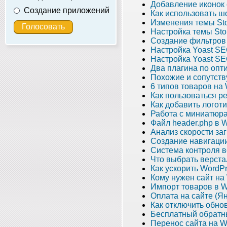
Добавление иконок 
Создание приложений
Как использовать 
Изменения темы Sto
Настройка темы Sto
Создание фильтров
Настройка Yoast SE
Настройка Yoast SE
Два плагина по опт
Похожие и сопутст
6 типов товаров н
Как пользоваться р
Как добавить логот
Работа с миниатюра
Файл header.php в 
Анализ скорости заг
Создание навигации
Система контроля в
Что выбрать верста
Как ускорить WordP
Кому нужен сайт на
Импорт товаров в
Оплата на сайте (Я
Как отключить обно
Бесплатный обратны
Перенос сайта на W