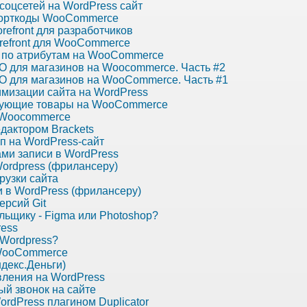
соцсетей на WordPress сайт
шорткоды WooCommerce
refront для разработчиков
refront для WooCommerce
 по атрибутам на WooCommerce
O для магазинов на Woocommerce. Часть #2
O для магазинов на WooCommerce. Часть #1
имизации сайта на WordPress
вующие товары на WooCommerce
а Woocommerce
едактором Brackets
ип на WordPress-сайт
ми записи в WordPress
Wordpress (фрилансеру)
рузки сайта
 в WordPress (фрилансеру)
ерсий Git
льщику - Figma или Photoshop?
ress
 Wordpress?
 WooCommerce
ндекс.Деньги)
вления на WordPress
й звонок на сайте
ordPress плагином Duplicator