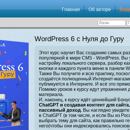
Главная
Об авторе
Вид
WordPress 6 с Нуля до Гуру
Этот курс научит Вас созданию самых ра
популярной в мире CMS - WordPress. Вы 
настройку локального сервера, разбор ка
кнопки и каждого пункта меню в панели W
Также Вы получите и всю практику, поскол
создаётся полноценный Интернет-магазин
публикуется в Интернете. И всё это прямо
Помимо уроков к курсу идут упражнения 
материала.
И, наконец, к курсу идёт ценнейший Бонус
ChatGPT и создавая контент для сайта
пассивный доход
. Вы наглядно увидите
в ChatGPT (в том числе, и если Вы из Рос
выбрать тему для сайта, как правильно г
него(чтобы они индексировались поисков