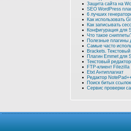
Защита сайта на Wo
SEO WordPress пла
6 лучших генератор
Как использовать Gi
Как записывать сес
Конфигурация для S
Что такое сниппеты
Полезные плагины д
Самые часто исполь
Brackets. Текстовый
Плагин Emmet для S
Текстовый редактор 
FTP-клиент Filezilla
Etxt Антиплагиат
Редактор NotePad+
Поиск битых ссылок
Сервис проверки са