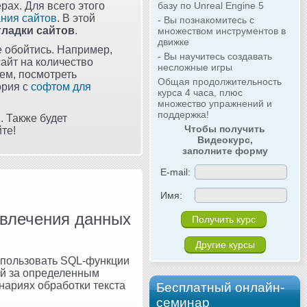
рах. Для всего этого
базу по Unreal Engine 5
ания сайтов
. В этой
- Вы познакомитесь с
тладки сайтов
.
множеством инструментов в
движке
е обойтись. Например,
- Вы научитесь создавать
сайт на количество
несложные игры
ем, посмотреть
Общая продолжительность
ория с
софтом для
курса 4 часа, плюс
множество упражнений и
поддержка!
. Также будет
Чтобы получить
те!
Видеокурс,
заполните форму
E-mail:
Имя:
извлечения данных
Другие курсы
использовать SQL-функции
щей за определенным
нариях обработки текста
Бесплатный онлайн-
семинар