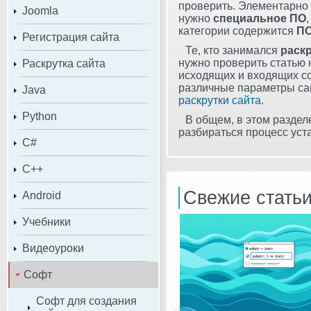
проверить. Элементарно 
Joomla
нужно
специальное ПО
категории содержится
П
Регистрация сайта
Те, кто занимался
раск
нужно проверить статью 
Раскрутка сайта
исходящих и входящих сс
различные параметры сам
Java
раскрутки сайта
.
Python
В общем, в этом раздел
разбираться процесс уста
C#
C++
Свежие стать
Android
Учебники
Видеоуроки
Софт
Софт для создания