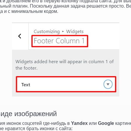
t
и добавляем его в первую колонку подвала сайта. Для вы
льный плагин. Поскольку данная задача решается просто. В
да и с минимальным кодом.
виде изображений
я иконок соцсетей где-нибудь в
Yandex
или
Google
картинк
е нравится брать иконки с сайта: