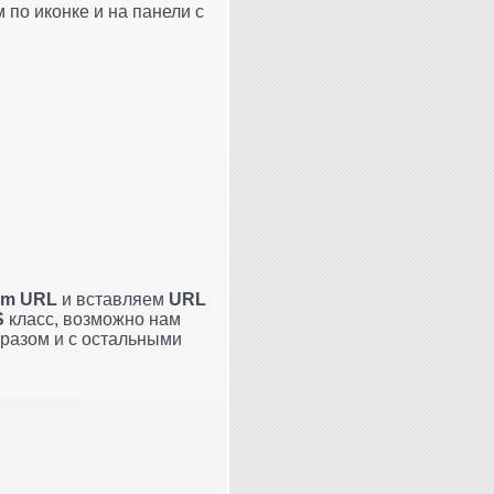
по иконке и на панели с
om URL
и вставляем
URL
S
класс, возможно нам
бразом и с остальными