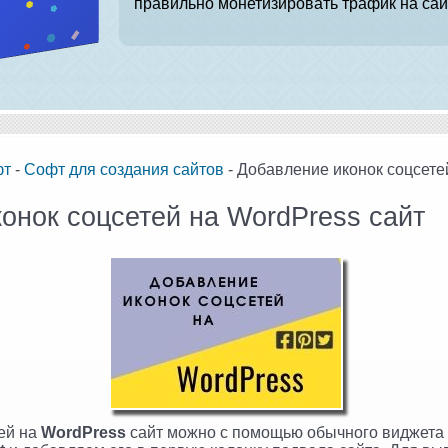
правильно монетизировать трафик на сай
фт
-
Софт для создания сайтов
- Добавление иконок соцсете
онок соцсетей на WordPress сайт
ей на
WordPress
сайт можно с помощью обычного виджета