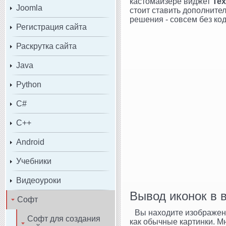
кастомайзере виджет
Tex
Joomla
стоит ставить дополните
решения - совсем без ко
Регистрация сайта
Раскрутка сайта
Java
Python
C#
C++
Android
Учебники
Видеоуроки
Вывод иконок в 
Софт
Вы находите изображени
Софт для создания
как обычные картинки. Мн