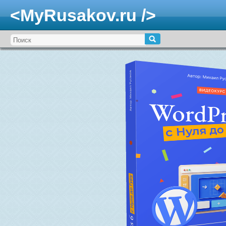
<MyRusakov.ru />