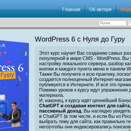
Главная
Об авторе
Вид
WordPress 6 с Нуля до Гуру
Этот курс научит Вас созданию самых ра
популярной в мире CMS - WordPress. Вы 
настройку локального сервера, разбор ка
кнопки и каждого пункта меню в панели W
Также Вы получите и всю практику, поскол
создаётся полноценный Интернет-магазин
публикуется в Интернете. И всё это прямо
Помимо уроков к курсу идут упражнения 
материала.
И, наконец, к курсу идёт ценнейший Бонус
ChatGPT и создавая контент для сайта
пассивный доход
. Вы наглядно увидите
в ChatGPT (в том числе, и если Вы из Рос
выбрать тему для сайта, как правильно г
него(чтобы они индексировались поисков