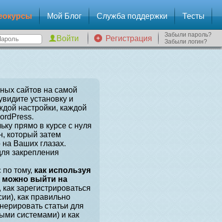
еокурсы
Мой Блог
Служба поддержки
Тесты
Забыли пароль?
Регистрация
Забыли логин?
зных сайтов на самой
увидите установку и
ждой настройки, каждой
ordPress.
ьку прямо в курсе с нуля
, который затем
 на Ваших глазах.
для закрепления
 по тому,
как используя
, можно выйти на
, как зарегистрироваться
сии), как правильно
енерировать статьи для
ыми системами) и как