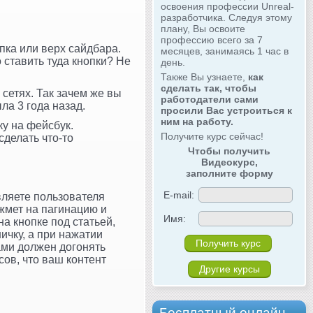
освоения профессии Unreal-
разработчика. Следуя этому
плану, Вы освоите
профессию всего за 7
апка или верх сайдбара.
месяцев, занимаясь 1 час в
 ставить туда кнопки? Не
день.
Также Вы узнаете,
как
сделать так, чтобы
сетях. Так зачем же вы
работодатели сами
ыла 3 года назад.
просили Вас устроиться к
ним на работу.
ку на фейсбук.
Получите курс сейчас!
сделать что-то
Чтобы получить
Видеокурс,
заполните форму
E-mail:
авляете пользователя
ажмет на пагинацию и
Имя:
на кнопке под статьей,
ичку, а при нажатии
ами должен догонять
ов, что ваш контент
Другие курсы
Бесплатный онлайн-