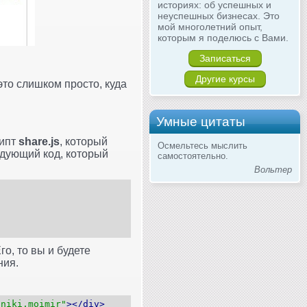
историях: об успешных и
неуспешных бизнесах. Это
мой многолетний опыт,
которым я поделюсь с Вами.
Записаться
Другие курсы
это слишком просто, куда
Умные цитаты
рипт
share.js
, который
Осмельтесь мыслить
едующий код, который
самостоятельно.
Вольтер
о, то вы и будете
ния.
sniki,moimir"
></div>