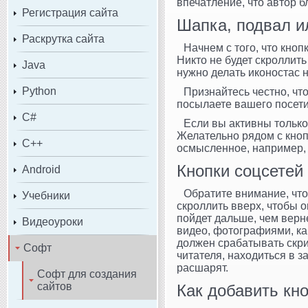
впечатление, что автор б
Регистрация сайта
Шапка, подвал и
Раскрутка сайта
Начнем с того, что кноп
Никто не будет скроллить
Java
нужно делать иконостас на
Python
Признайтесь честно, чт
посылаете вашего посет
C#
Если вы активны только 
Желательно рядом с кнопк
C++
осмысленное, например, 
Кнопки соцсетей
Android
Обратите внимание, что 
Учебники
скроллить вверх, чтобы о
пойдет дальше, чем верне
Видеоуроки
видео, фотографиями, кар
должен срабатывать скри
Софт
читателя, находиться в 
расшарят.
Софт для создания
сайтов
Как добавить кно