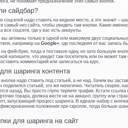
лога, не понимает предназначение этих самых кнопок.
ли сайдбар?
ки соцсетей надо ставить на видное место, а это значит – ш
 в самый низ сайта, чтобы увидеть там кнопки. Какие именно
 все соцсети, где у вас есть аккаунты.
о вы активны только в одной или максимум двух социальных 
ителя, например на
Google+
, где последняя от вас запись б
на фейсбуке, тогда и поставьте одну, но зато большую кноп
ой напишите, что увидит там посетитель или он может там 
оставить комментарий или записаться на курс.
 для шаринга контента
кнопки надо ставить под статьей, а не над. Зачем вы заст
н поделился статьей, это же нелогично. Читатель скорее, н
тся назад. Вы просто глупо теряете трафик. Кстати ссылка 
точки товара, должна вести не на аккаунт, группу или стран
пт, запускающий процесс шаринга. В идеале набор с кнопк
зафиксированном положении при скролле, тогда больше шанс
пки для шаринга на сайт