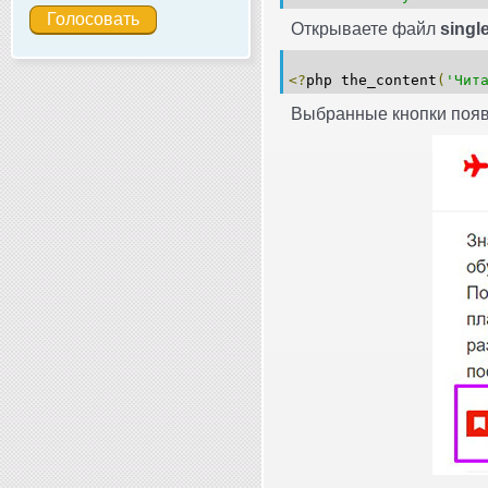
Открываете файл
singl
<?
php the_content
(
'Чит
Выбранные кнопки появ