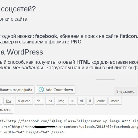
 соцсетей?
нки с сайта:
 одной иконки:
facebook
, вбиваем в поиск на сайте
flatico
размер и скачиваем в формате
PNG
.
на WordPress
ный способ, как получить готовый
HTML
код для вставки ико
бавить медиафайлы
. Загружаем наши иконки в библиотеку ф