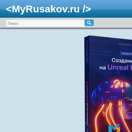
<MyRusakov.ru />