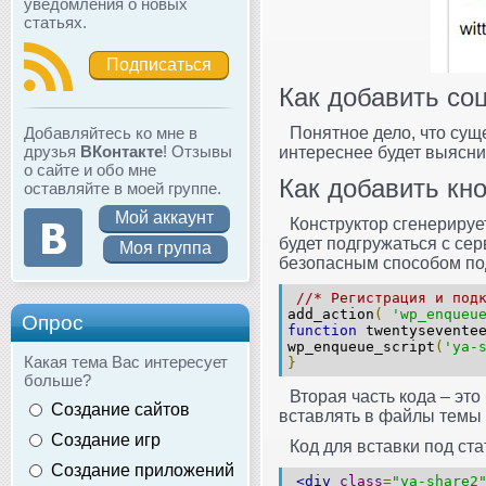
уведомления о новых
статьях.
Подписаться
Как добавить со
Добавляйтесь ко мне в
Понятное дело, что сущ
друзья
ВКонтакте
! Отзывы
интереснее будет выяснит
о сайте и обо мне
Как добавить кн
оставляйте в моей группе.
Мой аккаунт
Конструктор сгенерирует
будет подгружаться с се
Моя группа
безопасным способом п
//* Регистрация и под
add_action
(
'wp_enqueu
Опрос
function
twentyseventee
wp_enqueue_script
(
'ya-
Какая тема Вас интересует
}
больше?
Вторая часть кода – это
Создание сайтов
вставлять в файлы темы 
Создание игр
Код для вставки под ста
Создание приложений
<div
class
=
"ya-share2