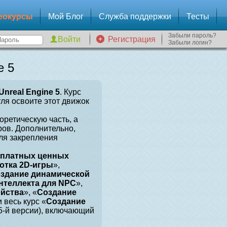
еокурсы
Мой Блог
Служба поддержки
Тесты
Забыли пароль?
Регистрация
Забыли логин?
e 5
Unreal Engine 5
. Курс
уля освоите этот движок
оретическую часть, а
ров. Дополнительно,
для закрепления
сплатных ценных
отка 2D-игры
»,
здание динамической
нтеллекта для NPC
»,
ойства
», «
Создание
и весь курс «
Создание
 5-й версии), включающий