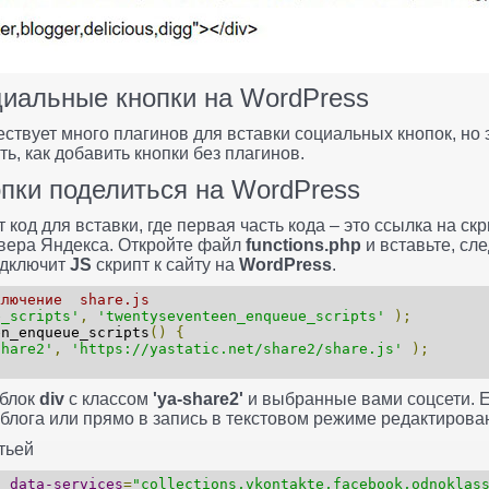
циальные кнопки на WordPress
ествует много плагинов для вставки социальных кнопок, но 
ь, как добавить кнопки без плагинов.
опки поделиться на WordPress
 код для вставки, где первая часть кода – это ссылка на ск
рвера Яндекса. Откройте файл
functions.php
и вставьте, сл
одключит
JS
скрипт к сайту на
WordPress
.
ключение share.js
e_scripts'
,
'twentyseventeen_enqueue_scripts'
);
n_enqueue_scripts
()
{
share2'
,
'https://yastatic.net/share2/share.js'
);
 блок
div
с классом
'ya-share2'
и выбранные вами соцсети. Ег
блога или прямо в запись в текстовом режиме редактирова
тьей
"
data-services
=
"collections,vkontakte,facebook,odnoklas