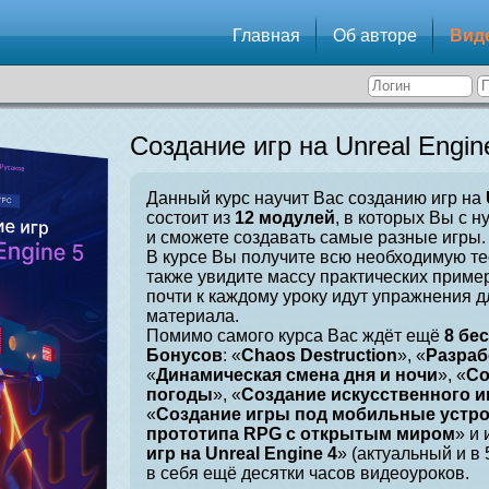
Главная
Об авторе
Вид
Создание игр на Unreal Engin
Данный курс научит Вас созданию игр на
состоит из
12 модулей
, в которых Вы с н
и сможете создавать самые разные игры.
В курсе Вы получите всю необходимую те
также увидите массу практических приме
почти к каждому уроку идут упражнения 
материала.
Помимо самого курса Вас ждёт ещё
8 бе
Бонусов
: «
Chaos Destruction
», «
Разраб
«
Динамическая смена дня и ночи
», «
Со
погоды
», «
Создание искусственного и
«
Создание игры под мобильные устр
прототипа RPG с открытым миром
» и 
игр на Unreal Engine 4
» (актуальный и в
в себя ещё десятки часов видеоуроков.