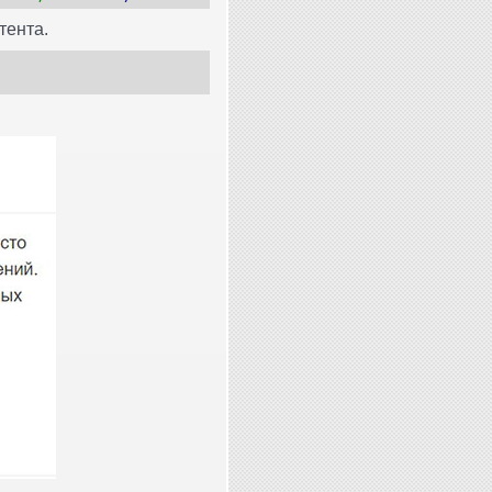
тента.