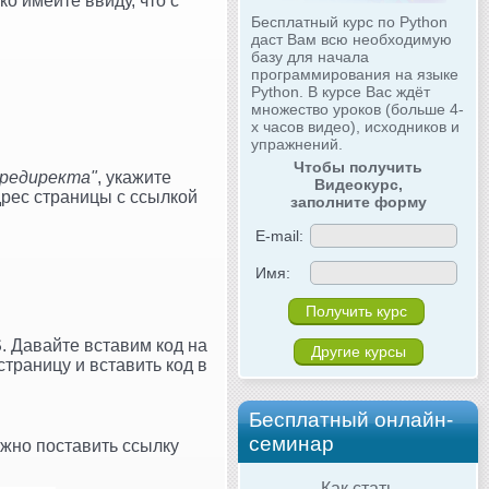
о имейте ввиду, что с
Бесплатный курс по Python
даст Вам всю необходимую
базу для начала
программирования на языке
Python. В курсе Вас ждёт
множество уроков (больше 4-
х часов видео), исходников и
упражнений.
Чтобы получить
 редиректа"
, укажите
Видеокурс,
дрес страницы с ссылкой
заполните форму
E-mail:
Имя:
S
. Давайте вставим код на
Другие курсы
страницу и вставить код в
Бесплатный онлайн-
семинар
жно поставить ссылку
Как стать