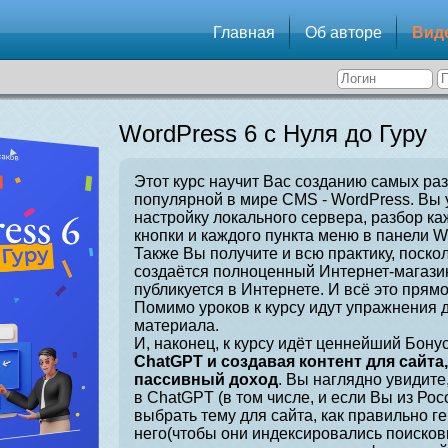
Главная
Об авторе
Вид
WordPress 6 с Нуля до Гуру
Этот курс научит Вас созданию самых ра
популярной в мире CMS - WordPress. Вы 
настройку локального сервера, разбор ка
кнопки и каждого пункта меню в панели W
Также Вы получите и всю практику, поскол
создаётся полноценный Интернет-магазин
публикуется в Интернете. И всё это прямо
Помимо уроков к курсу идут упражнения 
материала.
И, наконец, к курсу идёт ценнейший Бонус
ChatGPT и создавая контент для сайта
пассивный доход
. Вы наглядно увидите
в ChatGPT (в том числе, и если Вы из Рос
выбрать тему для сайта, как правильно г
него(чтобы они индексировались поисков