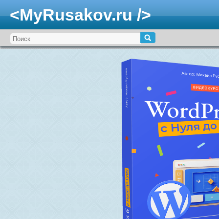
<MyRusakov.ru />