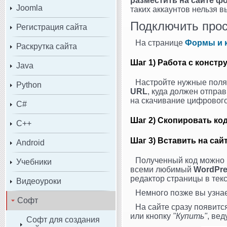
разместить на сайте ф
Joomla
таких аккаунтов нельзя в
Подключить про
Регистрация сайта
На странице
Формы и к
Раскрутка сайта
Шаг 1) Работа с конст
Java
Настройте нужные поля
Python
URL
, куда должен отпра
на скачивание цифровог
C#
Шаг 2) Скопировать к
C++
Шаг 3) Вставить на сай
Android
Полученный код можно в
Учебники
всеми любимый
WordPr
редактор страницы в тек
Видеоуроки
Немного позже вы узнае
Софт
На сайте сразу появит
или кнопку
"Купить"
, ве
Софт для создания