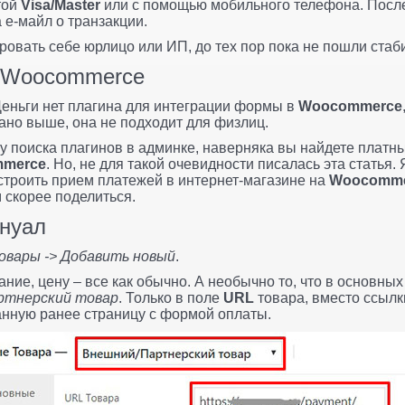
той
Visa/Master
или с помощью мобильного телефона. Посл
 е-майл о транзакции.
ировать себе юрлицо или ИП, до тех пор пока не пошли ста
и Woocommerce
Деньги нет плагина для интеграции формы в
Woocommerce
зано выше, она не подходит для физлиц.
у поиска плагинов в админке, наверняка вы найдете платн
mmerce
. Но, не для такой очевидности писалась эта статья.
астроить прием платежей в интернет-магазине на
Woocomme
 скорее поделиться.
ануал
овары -> Добавить новый
.
ние, цену – все как обычно. А необычно то, что в основны
ртнерский товар
. Только в поле
URL
товара, вместо ссылк
анную ранее страницу с формой оплаты.