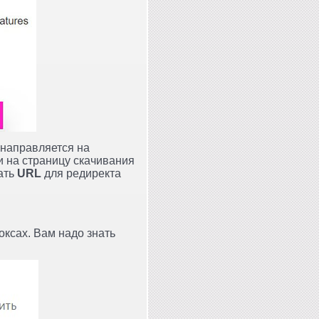
енаправляется на
и на страницу скачивания
зать
URL
для редиректа
оксах. Вам надо знать