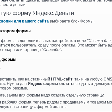
орму оплаты
, даже владельцам анонимных аккаунтов. Тольк
ывести деньги.
стую форму Яндекс.Деньги
нопки для вашего сайта
выбираете блок Формы.
руктором формы
 формы, в дополнительных настройках в поле
"Ссылка для
виться пользователь, сразу после оплаты. Это может быть а
о товара или страница
"Спасибо"
.
од формы
т
ставить, как на статичный
HTML-сайт
, так и на любую
CM
ess
. Нужно для
Яндекс формы оплаты
создать отдельную 
стовом режиме.
те, зачем для формы надо создать отдельную страницу.
ся рабочая форма, теперь рядом с продаваемым товаром мо
дущую на страницу с формой оплаты.