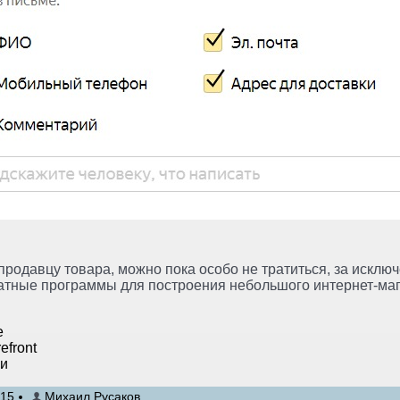
продавцу товара, можно пока особо не тратиться, за искл
атные программы для построения небольшого интернет-маг
e
efront
ги
:15
Михаил Русаков