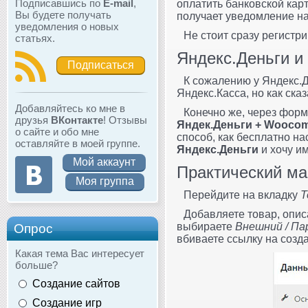
Подписавшись по
E-mail
,
оплатить банковской кар
Вы будете получать
получает уведомление на
уведомления о новых
Не стоит сразу регистр
статьях.
Яндекс.Деньги 
Подписаться
К сожалению у Яндекс.
Яндекс.Касса, но как ска
Добавляйтесь ко мне в
Конечно же, через форм
друзья
ВКонтакте
! Отзывы
Яндек.Деньги + Wooco
о сайте и обо мне
способ, как бесплатно н
оставляйте в моей группе.
Яндекс.Деньги
и хочу им
Мой аккаунт
Практический м
Моя группа
Перейдите на вкладку
Т
Добавляете товар, описа
выбираете
Внешний / Па
Опрос
вбиваете ссылку на созд
Какая тема Вас интересует
больше?
Создание сайтов
Создание игр