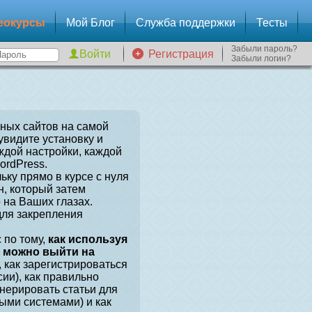
еокурсы
Мой Блог
Служба поддержки
Тесты
Забыли пароль?
Регистрация
Забыли логин?
зных сайтов на самой
увидите установку и
ждой настройки, каждой
ordPress.
ьку прямо в курсе с нуля
, который затем
 на Ваших глазах.
для закрепления
 по тому,
как используя
, можно выйти на
, как зарегистрироваться
сии), как правильно
енерировать статьи для
ыми системами) и как