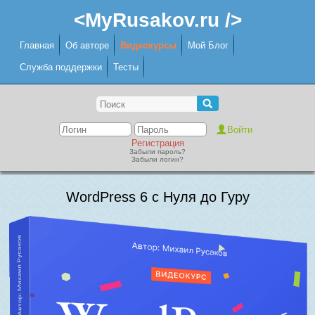
<MyRusakov.ru />
Главная
Об авторе
Видеокурсы
Мой Блог
Служба поддержки
Тесты
Регистрация
Забыли пароль?
Забыли логин?
WordPress 6 с Нуля до Гуру