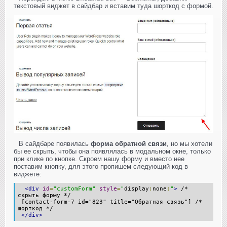
текстовый виджет в сайдбар и вставим туда шорткод с формой.
В сайдбаре появилась
форма обратной связи
, но мы хотели
бы ее скрыть, чтобы она появлялась в модальном окне, только
при клике по кнопке. Скроем нашу форму и вместо нее
поставим кнопку, для этого пропишем следующий код в
виджете:
<div
id
=
"customForm"
style
=
"
display
:
none
;
"
>
/*
скрыть форму */
[contact-form-7 id="823" title="Обратная связь"] /*
шорткод */
</div>