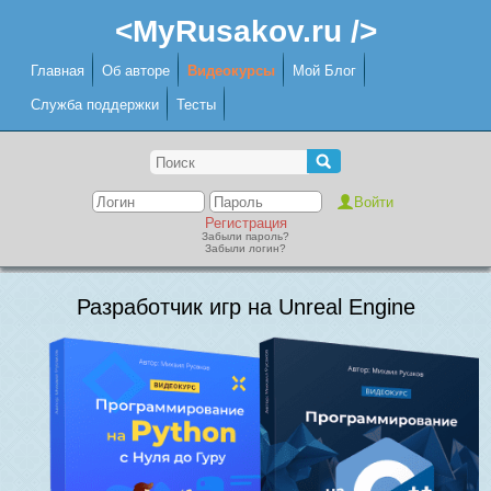
<MyRusakov.ru />
Главная
Об авторе
Видеокурсы
Мой Блог
Служба поддержки
Тесты
Регистрация
Забыли пароль?
Забыли логин?
Разработчик игр на Unreal Engine