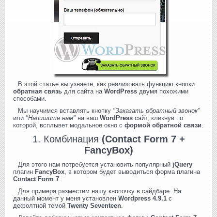
В этой статье вы узнаете, как реализовать функцию кнопки
обратная связь
для сайта на
WordPress
двумя похожими
способами.
Мы научимся вставлять кнопку
"Заказать обратный звонок"
или
"Напишите нам"
на ваш
WordPress
сайт, кликнув по
которой, всплывет модальное окно с
формой обратной связи
.
1. Комбинация
(Contact Form 7 +
FancyBox)
Для этого нам потребуется установить популярный
jQuery
плагин
FancyBox
, в котором будет выводиться форма плагина
Contact Form 7
.
Для примера разместим нашу кнопочку в сайдбаре. На
данный момент у меня установлен
Wordpress 4.9.1
c
дефолтной темой
Twenty Seventeen
.