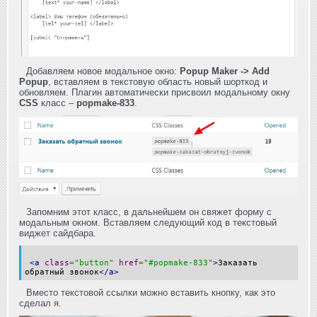
Добавляем новое модальное окно:
Popup Maker -> Add
Popup
, вставляем в текстовую область новый шорткод и
обновляем. Плагин автоматически присвоил модальному окну
CSS
класс –
popmake-833
.
Запомним этот класс, в дальнейшем он свяжет форму с
модальным окном. Вставляем следующий код в текстовый
виджет сайдбара.
<a
class
=
"button"
href
=
"#popmake-833"
>
Заказать
обратный звонок
</a>
Вместо текстовой ссылки можно вставить кнопку, как это
сделал я.