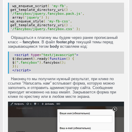
wp_enqueue_script
(
'my-fb'
,
get_template_directory_uri
()
.
'/fancybox/jquery.fancybox.pack.js'
,
array
(
'jquery'
)
);
wp_enqueue_style
(
'my-fb-css'
,
get_template_directory_uri
()
.
'/fancybox/jquery.fancybox.css'
);
Обращаться к плагину мы будем через ранее прописанный
класс –
fancybox
. В файл
footer.php
текущей темы перед
закрывающимся тегом
body
вставляем код:
<script
type
=
"text/javascript"
>
$
(
document
).
ready
(
function
()
{
$
(
".fancybox"
).
fancybox
();
});
</script>
Наконец-то мы получили нужный результат, при клике по
ссылке
"Написать нам"
всплывает форма, которую можно
заполнить и отправить администратору сайта. Сообщение
приходит мгновенно на ваш емайл. Закрывается форма при
клике по крестику или в любом месте экрана.