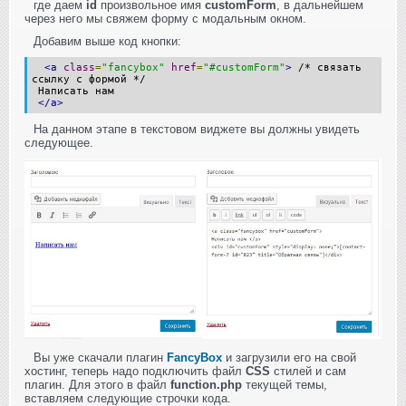
где даем
id
произвольное имя
customForm
, в дальнейшем
через него мы свяжем форму с модальным окном.
Добавим выше код кнопки:
<a
class
=
"fancybox"
href
=
"#customForm"
>
/* связать
ссылку с формой */
Написать нам
</a>
На данном этапе в текстовом виджете вы должны увидеть
следующее.
Вы уже скачали плагин
FancyBox
и загрузили его на свой
хостинг, теперь надо подключить файл
CSS
стилей и сам
плагин. Для этого в файл
function.php
текущей темы,
вставляем следующие строчки кода.