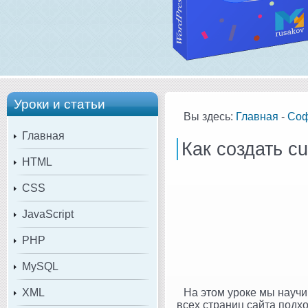
Уроки и статьи
Вы здесь:
Главная
-
Со
Главная
Как создать c
HTML
CSS
JavaScript
PHP
MySQL
XML
На этом уроке мы науч
всех страниц сайта подх