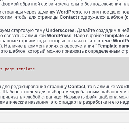
, формой обратной связи и желательно без подключения пл
ю страницы через админку
WordPress
, то понятное дело п
 хотим, чтобы для страницы
Contact
подгружался шаблон
(c
зуем стартовую тему
Underscores
. Давайте создадим в н
до связать с админкой
WordPress
. Надо в файле
template-c
анные строчки кода, которые означают, что в теме
WordPr
)
. Наличие в комментариях словосочетания
"Template nam
о это шаблон, который можно привязать к определенным ст
ct page template
м для редактирования страницу
Contact
, то в админке
Word
 - Шаблон с полем для выбора между базовым шаблоном и 
 привязать к любой странице. Называть файл шаблона можно
ематические названия, это стандарт в разработке и его на