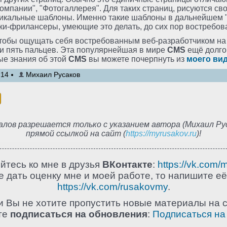
компании", "Фотогаллерея". Для таких страниц, рисуются св
никальные шаблоны. Именно такие шаблоны в дальнейшем 
ики-фрилансеры, умеющие это делать, до сих пор востребо
чтобы ощущать себя востребованным веб-разработчиком на
ои пять пальцев. Эта популярнейшая в мире
CMS
ещё долго 
ые знания об этой
CMS
вы можете почерпнуть из
моего вид
:14
Михаил Русаков
лов разрешается только с указанием автора (Михаил Рус
прямой ссылкой на сайт (
https://myrusakov.ru
)!
йтесь ко мне в друзья
ВКонтакте
:
https://vk.com/
 дать оценку мне и моей работе, то напишите её
https://vk.com/rusakovmy
.
и Вы не хотите пропустить новые материалы на с
те
подписаться на обновления
:
Подписаться на