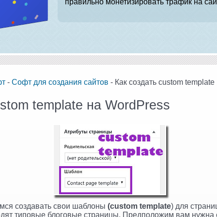
правильно монетизировать трафик на сай
фт
-
Софт для создания сайтов
- Как создать custom template
ustom template на WordPress
имся создавать свои шаблоны
(custom template
) для страни
одят типовые блоговые страницы. Предположим вам нужна 