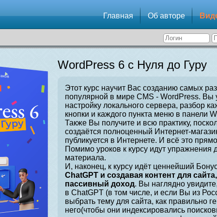
Главная
Об авторе
Вид
WordPress 6 с Нуля до Гуру
Этот курс научит Вас созданию самых ра
популярной в мире CMS - WordPress. Вы 
настройку локального сервера, разбор ка
кнопки и каждого пункта меню в панели W
Также Вы получите и всю практику, поскол
создаётся полноценный Интернет-магазин
публикуется в Интернете. И всё это прямо
Помимо уроков к курсу идут упражнения 
материала.
И, наконец, к курсу идёт ценнейший Бонус
ChatGPT и создавая контент для сайта
пассивный доход
. Вы наглядно увидите
в ChatGPT (в том числе, и если Вы из Рос
выбрать тему для сайта, как правильно г
него(чтобы они индексировались поисков