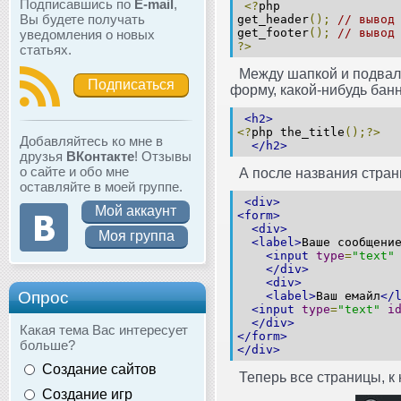
Подписавшись по
E-mail
,
<?
php
Вы будете получать
get_header
();
// вывод
get_footer
();
// вывод
уведомления о новых
?>
статьях.
Между шапкой и подва
Подписаться
форму, какой-нибудь бан
<h2>
<?
php the_title
();?>
Добавляйтесь ко мне в
</h2>
друзья
ВКонтакте
! Отзывы
о сайте и обо мне
А после названия стран
оставляйте в моей группе.
<div>
Мой аккаунт
<form>
<div>
Моя группа
<label>
Ваше сообщени
<input
type
=
"text"
</div>
<div>
Опрос
<label>
Ваш емайл
</
<input
type
=
"text"
i
</div>
Какая тема Вас интересует
</form>
больше?
</div>
Создание сайтов
Теперь все страницы, к
Создание игр