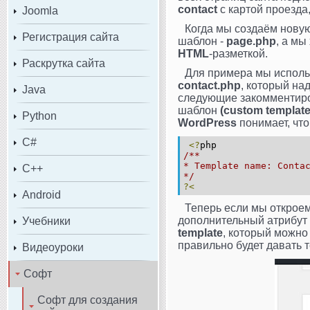
contact
с картой проезда
Joomla
Когда мы создаём нову
Регистрация сайта
шаблон -
page.php
, а мы
HTML
-разметкой.
Раскрутка сайта
Для примера мы исполь
contact.php
, который на
Java
следующие закомментиров
шаблон
(custom template
Python
WordPress
понимает, чт
C#
<?
php
/**
* Template name: Conta
C++
*/
?<
Android
Теперь если мы открое
дополнительный атрибут
Учебники
template
, который можно
правильно будет давать т
Видеоуроки
Софт
Софт для создания