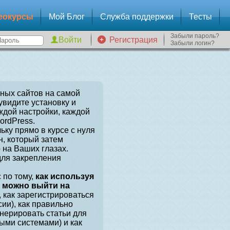
еокурсы
Мой Блог
Служба поддержки
Тесты
Забыли пароль?
Регистрация
Забыли логин?
зных сайтов на самой
увидите установку и
ждой настройки, каждой
ordPress.
ьку прямо в курсе с нуля
, который затем
 на Ваших глазах.
для закрепления
 по тому,
как используя
, можно выйти на
, как зарегистрироваться
сии), как правильно
енерировать статьи для
ыми системами) и как