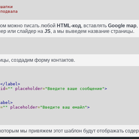
 шапки
 подвала
лом можно писать любой
HTML-код
, вставлять
Google map
,
нер или слайдер на
JS
, а мы выведем название страницы.
ицы, создадим форму контактов.
е
</label>
id
=
""
placeholder
=
"Введите ваше сообщение"
>
label>
d
=
""
placeholder
=
"Введите ваш емайл"
>
 которым мы привяжем этот шаблон будут отображать содер