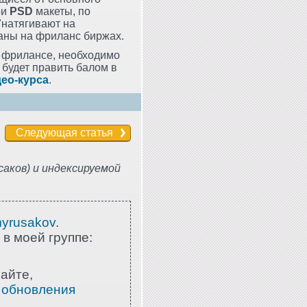
ои
PSD
макеты, по
"натягивают на
ваны на фриланс биржах.
 фрилансе, необходимо
будет править балом в
ео-курса
.
Следующая статья
аков) и индексируемой
myrusakov
.
 в моей группе:
айте,
 обновления