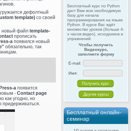
агинов.
Бесплатный курс по Python
даст Вам всю необходимую
одгружается дефолтный
базу для начала
ustom template)
со своей
программирования на языке
Python. В курсе Вас ждёт
множество уроков (больше 4-
ей новый файл
template-
х часов видео), исходников и
ontact
прописать
упражнений.
ess-а
появился новый
Чтобы получить
e"
обязательно, так
Видеокурс,
раницам.
заполните форму
E-mail:
Имя:
Press-а
появится
новым -
Contact page
Другие курсы
 как угодно, но
до придерживаться.
Бесплатный онлайн-
семинар
10 шагов к созданию