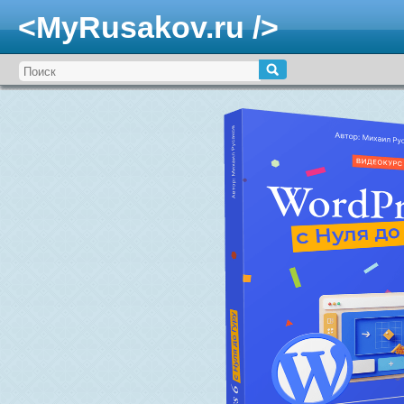
<MyRusakov.ru />