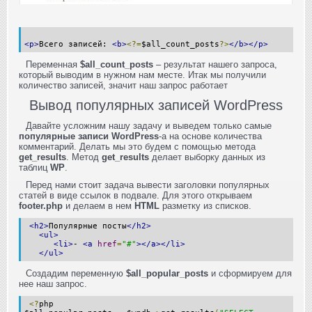
<p>
Всего записей:
<b>
<?=
$all_count_posts
?>
</b></p>
Переменная
$all_count_posts
– результат нашего запроса,
который выводим в нужном нам месте. Итак мы получили
количество записей, значит наш запрос работает
Вывод популярных записей WordPress
Давайте усложним нашу задачу и выведем только самые
популярные записи WordPress
-а на основе количества
комментарий. Делать мы это будем с помощью метода
get_results
. Метод
get_results
делает выборку данных из
таблиц
WP
.
Перед нами стоит задача вывести заголовки популярных
статей в виде ссылок в подвале. Для этого открываем
footer.php
и делаем в нем
HTML
разметку из списков.
<h2>
Популярные посты
</h2>
<ul>
<li>
-
<a
href
=
"#"
></a></li>
</ul>
Создадим переменную
$all_popular_posts
и сформируем для
нее наш запрос.
<?
php