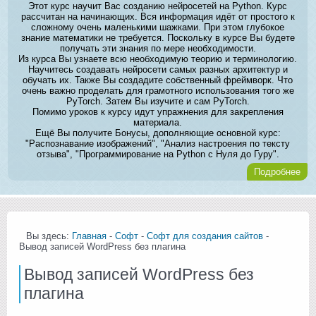
Этот курс научит Вас созданию нейросетей на Python. Курс
рассчитан на начинающих. Вся информация идёт от простого к
сложному очень маленькими шажками. При этом глубокое
знание математики не требуется. Поскольку в курсе Вы будете
получать эти знания по мере необходимости.
Из курса Вы узнаете всю необходимую теорию и терминологию.
Научитесь создавать нейросети самых разных архитектур и
обучать их. Также Вы создадите собственный фреймворк. Что
очень важно проделать для грамотного использования того же
PyTorch. Затем Вы изучите и сам PyTorch.
Помимо уроков к курсу идут упражнения для закрепления
материала.
Ещё Вы получите Бонусы, дополняющие основной курс:
"Распознавание изображений", "Анализ настроения по тексту
отзыва", "Программирование на Python с Нуля до Гуру".
Подробнее
Вы здесь:
Главная
-
Софт
-
Софт для создания сайтов
-
Вывод записей WordPress без плагина
Вывод записей WordPress без
плагина