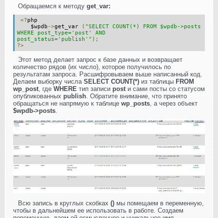
Обращаемся к методу
get_var:
<?
php
$wpdb
->
get_var
(
"SELECT COUNT(*) FROM $wpdb->posts
WHERE post_type='post' AND
post_status='publish'"
);
?>
Этот метод делает запрос к базе данных и возвращает
количество рядов (их число), которое получилось по
результатам запроса. Расшифровываем выше написанный код.
Делаем выборку числа
SELECT COUNT(*)
из таблицы
FROM
wp_post
, где
WHERE
тип записи
post
и сами посты со статусом
опубликованных
publish
. Обратите внимание, что принято
обращаться не напрямую к таблице
wp_posts
, а через объект
$wpdb->posts
.
Всю запись в круглых скобках
()
мы помещаем в переменную,
чтобы в дальнейшем ее использовать в работе. Создаем
переменную, даем ей осмысленное и уникальное имя,