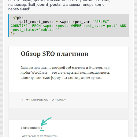
например:
$all_count_posts
. Запишем теперь код с
переменной.
<?
php
$all_count_posts
=
$wpdb
->
get_var
(
"SELECT
COUNT(*) FROM $wpdb->posts WHERE post_type='post' AND
post_status='publish'"
);
?>