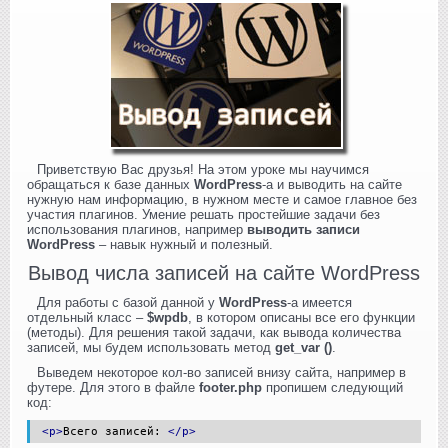
Приветствую Вас друзья! На этом уроке мы научимся
обращаться к базе данных
WordPress
-а и выводить на сайте
нужную нам информацию, в нужном месте и самое главное без
участия плагинов. Умение решать простейшие задачи без
использования плагинов, например
выводить записи
WordPress
– навык нужный и полезный.
Вывод числа записей на сайте WordPress
Для работы с базой данной у
WordPress
-а имеется
отдельный класс –
$wpdb
, в котором описаны все его функции
(методы). Для решения такой задачи, как вывода количества
записей, мы будем использовать метод
get_var ()
.
Выведем некоторое кол-во записей внизу сайта, например в
футере. Для этого в файле
footer.php
пропишем следующий
код:
<p>
Всего записей:
</p>