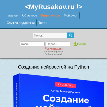
<MyRusakov.ru />
Главная
Об авторе
Видеокурсы
Мой Блог
Служба поддержки
Тесты
Регистрация
Забыли пароль?
Забыли логин?
Создание нейросетей на Python