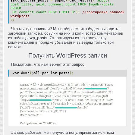
$all_popular_posts
=
$wpdb
->
get_results
(
"SELECT
post_title, guid, comment_count FROM $wpdb->posts
ORDER
BY comment_count DESC LIMIT 3"
);
//сортировка записей
wordpress
?>
Что мы тут написали? Мы выбираем, что будем выводить:
заголовки записей, ссылки на них и количество комментариев
из таблицы
wp_posts
. Отсортируем их по количеству
комментариев в порядке убывания и выведем только три
ссылки.
Получить WordPress записи
Посмотрим, что нам вернет этот запрос.
var_dump
(
$all_popular_posts
);
Запрос работает, мы получили популярные записи, нам