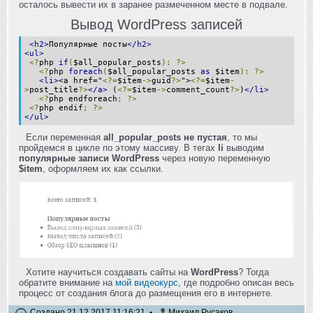
осталось вывести их в заранее размеченном месте в подвале.
Вывод WordPress записей
<h2>
Популярные посты
</h2>
<ul>
<?
php
if
(
$all_popular_posts
):
?>
<?
php
foreach
(
$all_popular_posts
as
$item
):
?>
<li>
<a href="
<?=
$item
->
guid
?>
">
<?=
$item
-
>
post_title
?>
</a>
(
<?=
$item
->
comment_count
?>
)
</li>
<?
php endforeach
;
?>
<?
php endif
;
?>
</ul>
Если переменная
all_popular_posts не пустая
, то мы
пройдемся в цикле по этому массиву. В тегах
li
выводим
популярные записи WordPress
через новую переменную
$item
, оформляем их как ссылки.
Хотите научиться создавать сайты на
WordPress
? Тогда
обратите внимание на
мой видеокурс
, где подробно описан весь
процесс от создания блога до размещения его в интернете.
Создано 21.12.2017 11:16:21
Михаил Русаков