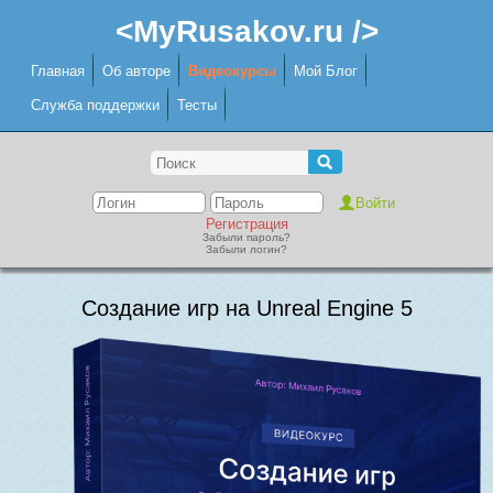
<MyRusakov.ru />
Главная
Об авторе
Видеокурсы
Мой Блог
Служба поддержки
Тесты
Регистрация
Забыли пароль?
Забыли логин?
Создание игр на Unreal Engine 5