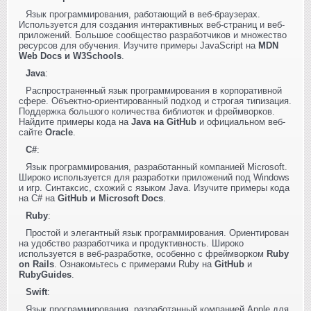
Язык программирования, работающий в веб-браузерах.
Используется для создания интерактивных веб-страниц и веб-
приложений. Большое сообщество разработчиков и множество
ресурсов для обучения. Изучите примеры JavaScript на
MDN
Web Docs и W3Schools
.
Java
:
Распространенный язык программирования в корпоративной
сфере. Объектно-ориентированный подход и строгая типизация.
Поддержка большого количества библиотек и фреймворков.
Найдите примеры кода на
Java на GitHub
и официальном веб-
сайте
Oracle
.
C#
:
Язык программирования, разработанный компанией Microsoft.
Широко используется для разработки приложений под Windows
и игр. Синтаксис, схожий с языком Java. Изучите примеры кода
на C# на
GitHub и Microsoft Docs
.
Ruby
:
Простой и элегантный язык программирования. Ориентирован
на удобство разработчика и продуктивность. Широко
используется в веб-разработке, особенно с фреймворком
Ruby
on Rails
. Ознакомьтесь с примерами Ruby на
GitHub
и
RubyGuides
.
Swift
:
Язык программирования, разработанный компанией Apple для