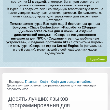
состоит из
12 модулей
, в которых Вы с нуля освоите этот
движок и сможете создавать самые разные игры.
В курсе Вы получите всю необходимую теоретическую часть, а
также увидите массу практических примеров. Дополнительно,
почти к каждому уроку идут упражнения для закрепления
материала.
Помимо самого курса Вас ждёт ещё
8 бесплатных ценных
Бонусов
: «
Chaos Destruction
», «
Разработка 2D-игры
»,
«
Динамическая смена дня и ночи
», «
Создание
динамической погоды
», «
Создание искусственного
интеллекта для NPC
», «
Создание игры под мобильные
устройства
», «
Создание прототипа RPG с открытым миром
»
и и весь курс «
Создание игр на Unreal Engine 4
» (актуальный
и в 5-й версии), включающий в себя ещё десятки часов
видеоуроков.
Подробнее
Вы здесь:
Главная
-
Софт
-
Софт для создания сайтов
-
Десять лучших языков программирования для начинающих
разработчиков
Десять лучших языков
программирования для