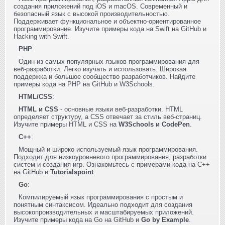
создания приложений под iOS и macOS. Современный и
безопасный язык с высокой производительностью.
Поддерживает функциональное и объектно-ориентированное
программирование. Изучите примеры кода на Swift на GitHub и
Hacking with Swift.
PHP
:
Один из самых популярных языков программирования для
веб-разработки. Легко изучать и использовать. Широкая
поддержка и большое сообщество разработчиков. Найдите
примеры кода на PHP на GitHub и W3Schools.
HTML/CSS
:
HTML и CSS
- основные языки веб-разработки. HTML
определяет структуру, а CSS отвечает за стиль веб-страниц.
Изучите примеры HTML и CSS на
W3Schools и CodePen
.
C++
:
Мощный и широко используемый язык программирования.
Подходит для низкоуровневого программирования, разработки
систем и создания игр. Ознакомьтесь с примерами кода на C++
на GitHub и
Tutorialspoint
.
Go
:
Компилируемый язык программирования с простым и
понятным синтаксисом. Идеально подходит для создания
высокопроизводительных и масштабируемых приложений.
Изучите примеры кода на Go на GitHub и
Go by Example
.