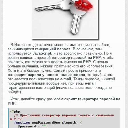
В Интернете достаточно много самых различных сайтов,
занимающихся
генерацией пароля
. В основном, там
используется
JavaScript
, и это абсолютно правильно. Но я
решил написать простой
генератор паролей на PHP
, чтобы
показать, как можно это делать именно на
PHP
. С целью
больше обучения, нежели практического его использования.
Хотя и это бывает нужно. Самый просто пример - это
генерация пароля у нового пользователя
, который затем
отсылается пользователю на
e-mail
. Таким образом, никакой
процедуры активации вообще нет, при этом
e-mail
гарантированно настоящий (иначе пользователь никогда не
войдёт).
Итак, давайте сразу разберём
скрипт генератора паролей на
PHP
:
<?
php
/* Простейший генератор паролей только с символами
a-z */
function
genPasswordOne
(
$length
)
{
$password
=
""
;