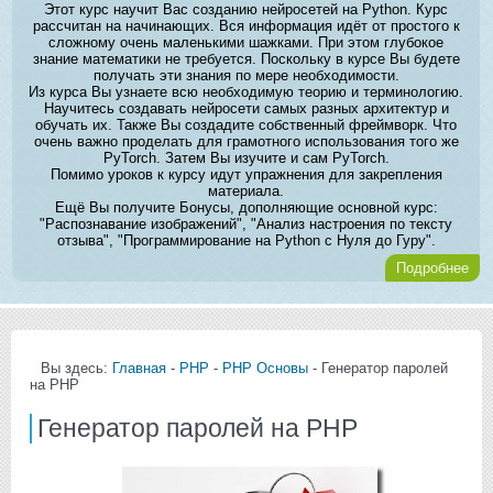
Этот курс научит Вас созданию нейросетей на Python. Курс
рассчитан на начинающих. Вся информация идёт от простого к
сложному очень маленькими шажками. При этом глубокое
знание математики не требуется. Поскольку в курсе Вы будете
получать эти знания по мере необходимости.
Из курса Вы узнаете всю необходимую теорию и терминологию.
Научитесь создавать нейросети самых разных архитектур и
обучать их. Также Вы создадите собственный фреймворк. Что
очень важно проделать для грамотного использования того же
PyTorch. Затем Вы изучите и сам PyTorch.
Помимо уроков к курсу идут упражнения для закрепления
материала.
Ещё Вы получите Бонусы, дополняющие основной курс:
"Распознавание изображений", "Анализ настроения по тексту
отзыва", "Программирование на Python с Нуля до Гуру".
Подробнее
Вы здесь:
Главная
-
PHP
-
PHP Основы
- Генератор паролей
на PHP
Генератор паролей на PHP