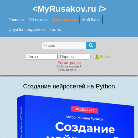
<MyRusakov.ru />
Главная
Об авторе
Видеокурсы
Мой Блог
Служба поддержки
Тесты
Регистрация
Забыли пароль?
Забыли логин?
Создание нейросетей на Python