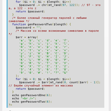
for
(
$i
=
0
;
$i
<
$length
;
$i
++)
$password
.=
chr
(
mt_rand
(
97
,
122
));
// 97 - это
a, а 122 - это z
return
$password
;
}
/* Более сложный генератор паролей с любыми
символами */
function
genPasswordTwo
(
$length
)
{
$password
=
""
;
/* Массив со всеми возможными символами в пароле
*/
$arr
=
array
(
'a'
,
'b'
,
'c'
,
'd'
,
'e'
,
'f'
,
'g'
,
'h'
,
'i'
,
'j'
,
'k'
,
'l'
,
'm'
,
'n'
,
'o'
,
'p'
,
'q'
,
'r'
,
's'
,
't'
,
'u'
,
'v'
,
'w'
,
'x'
,
'y'
,
'z'
,
'A'
,
'B'
,
'C'
,
'D'
,
'E'
,
'F'
,
'G'
,
'H'
,
'I'
,
'J'
,
'K'
,
'L'
,
'M'
,
'N'
,
'O'
,
'P'
,
'Q'
,
'R'
,
'S'
,
'T'
,
'U'
,
'V'
,
'W'
,
'X'
,
'Y'
,
'Z'
,
'1'
,
'2'
,
'3'
,
'4'
,
'5'
,
'6'
,
'7'
,
'8'
,
'9'
,
'0'
,
'#'
,
'!'
,
"?"
,
"&"
);
for
(
$i
=
0
;
$i
<
$length
;
$i
++)
$password
.=
$arr
[
mt_rand
(
0
,
count
(
$arr
)
-
1
)];
// Берём случайный элемент из массива
return
$password
;
}
echo genPasswordOne
(
6
);
echo
"<br />"
;
echo genPasswordTwo
(
6
);
?>