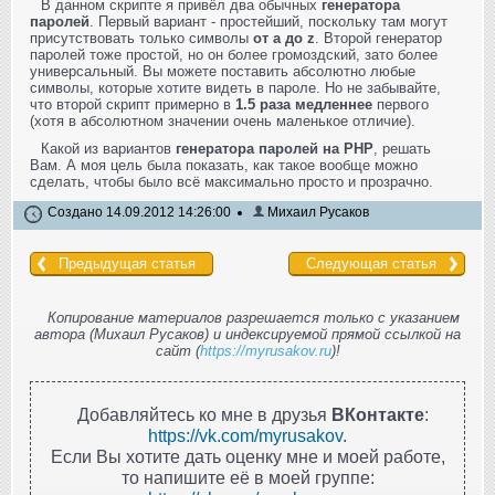
В данном скрипте я привёл два обычных
генератора
паролей
. Первый вариант - простейший, поскольку там могут
присутствовать только символы
от a до z
. Второй генератор
паролей тоже простой, но он более громоздский, зато более
универсальный. Вы можете поставить абсолютно любые
символы, которые хотите видеть в пароле. Но не забывайте,
что второй скрипт примерно в
1.5 раза медленнее
первого
(хотя в абсолютном значении очень маленькое отличие).
Какой из вариантов
генератора паролей на PHP
, решать
Вам. А моя цель была показать, как такое вообще можно
сделать, чтобы было всё максимально просто и прозрачно.
Создано 14.09.2012 14:26:00
Михаил Русаков
Предыдущая статья
Следующая статья
Копирование материалов разрешается только с указанием
автора (Михаил Русаков) и индексируемой прямой ссылкой на
сайт (
https://myrusakov.ru
)!
Добавляйтесь ко мне в друзья
ВКонтакте
:
https://vk.com/myrusakov
.
Если Вы хотите дать оценку мне и моей работе,
то напишите её в моей группе: