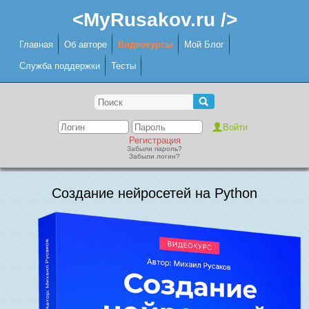
<MyRusakov.ru />
Главная
Об авторе
Видеокурсы
Мой Блог
Служба поддержки
Тесты
Регистрация
Забыли пароль?
Забыли логин?
Создание нейросетей на Python