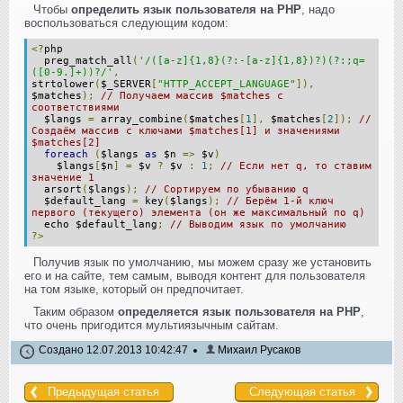
Чтобы
определить язык пользователя на PHP
, надо
воспользоваться следующим кодом:
<?
php
preg_match_all
(
'/([a-z]{1,8}(?:-[a-z]{1,8})?)(?:;q=
([0-9.]+))?/'
,
strtolower
(
$_SERVER
[
"HTTP_ACCEPT_LANGUAGE"
]),
$matches
);
// Получаем массив $matches с
соответствиями
$langs
=
array_combine
(
$matches
[
1
],
$matches
[
2
]);
//
Создаём массив с ключами $matches[1] и значениями
$matches[2]
foreach
(
$langs
as
$n
=>
$v
)
$langs
[
$n
]
=
$v
?
$v
:
1
;
// Если нет q, то ставим
значение 1
arsort
(
$langs
);
// Сортируем по убыванию q
$default_lang
=
key
(
$langs
);
// Берём 1-й ключ
первого (текущего) элемента (он же максимальный по q)
echo $default_lang
;
// Выводим язык по умолчанию
?>
Получив язык по умолчанию, мы можем сразу же установить
его и на сайте, тем самым, выводя контент для пользователя
на том языке, который он предпочитает.
Таким образом
определяется язык пользователя на PHP
,
что очень пригодится мультиязычным сайтам.
Создано 12.07.2013 10:42:47
Михаил Русаков
Предыдущая статья
Следующая статья