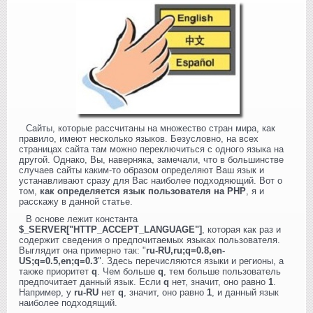
Сайты, которые рассчитаны на множество стран мира, как
правило, имеют несколько языков. Безусловно, на всех
страницах сайта там можно переключиться с одного языка на
другой. Однако, Вы, наверняка, замечали, что в большинстве
случаев сайты каким-то образом определяют Ваш язык и
устанавливают сразу для Вас наиболее подходяющий. Вот о
том,
как определяется язык пользователя на PHP
, я и
расскажу в данной статье.
В основе лежит константа
$_SERVER["HTTP_ACCEPT_LANGUAGE"]
, которая как раз и
содержит сведения о предпочитаемых языках пользователя.
Выглядит она примерно так: "
ru-RU,ru;q=0.8,en-
US;q=0.5,en;q=0.3
". Здесь перечисляются языки и регионы, а
также приоритет
q
. Чем больше
q
, тем больше пользователь
предпочитает данный язык. Если
q
нет, значит, оно равно
1
.
Например, у
ru-RU
нет
q
, значит, оно равно
1
, и данный язык
наиболее подходящий.