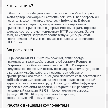
Как запустить?
Для начала необходимо иметь установленный web-сервер.
Web-сервер
необходимо настроить так, чтобы все запросы он
посылал к фронт-контроллеру, т.е. к
index.php
. В фронт-
контроллере создается, настраивается и запускается
приложение. Приложение содержит маршруты (
URL-адреса
) ,
которые соответствуют конкретным
HTTP
запросам. Затем
каждый маршрут запускает соответствующий обработчик,
представляющий функцию обратного вызова, и возвращает
HTTP
ответ.
Запрос и ответ
При создании
PHP Slim
приложения, почти всегда
приходиться взаимодействовать с
объектами Request и
Response
. Эти объекты инкапсулируют
HTTP запросы
получаемые сервером и ответы возвращаемые им в сущности,
с которыми удобно работать посредством объектно-
ориентированного стиля. У каждого маршрута есть собственная
callback-функция
которая выполняется, если запрошенный
адрес соответствует маршруту. В каждую
callback-функцию
предаются
объекты Response и Request
. Они реализуют
популярный стандарт
PSR 7
. После получение запроса
функция
ДОЛЖНА
вернуть
объект Response
,
соответствующий этому стандарту.
Работа с внешними компонентами