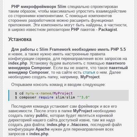
PHP микрофреймворк Slim
специально спроектирован
таким образом, чтобы максимально упростить взаимодействие
со сторонними компонентами. С помощью компонентов
сторонних разработчиков можно расширить функционал
приложения. Эти компоненты могут быть найдены, в частности,
в широко известном репозитории
PHP
пакетов -
Packagist
.
Установка
Для работы с Slim Framework необходимо иметь PHP 5.5
и новее, а также нужно иметь настроенные правила
конфигурации сервера, для перенаправления всех запросов на
index.php
. Установку будем выполнять с помощью
пакетного
менеджера Composer
. Если вы не знаете, что такое
пакетный
менеджер Composer
, то на сайте есть
статья
о нем. Далее
необходимо создать папку, например,
MyProject
.
Открываем консоль команд и вводим следующее:
$ cd
путь-к-папке/
MyProject
$ composer
require
slim
/
slim
"^3.0"
Последняя команда установит сам фреймворк и все его
зависимости. После этого в папке
MyProject
необходимо
создать папку
public
, которая будет являться корневой
директорией нашего сайта доступной извне, там же надо
создать два файла:
index.php
и
.htaccess
, последний файл
конфигурации
Apache
нужен для перенаправления всех
запросов к
index.php
.