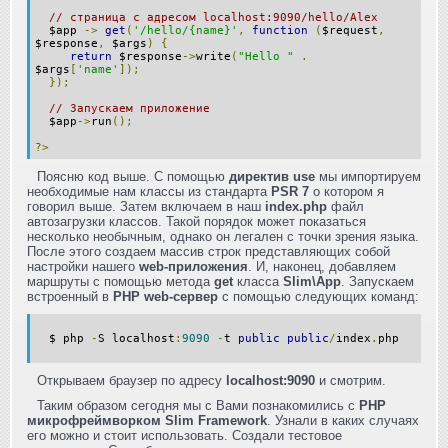
// страница с адресом localhost:9090/hello/Alex
$app
->
get
(
'/hello/{name}'
,
function
(
$request
,
$response
,
$args
)
{
return
$response
->
write
(
"Hello "
.
$args
[
'name'
]);
});
// Запускаем приложение
$app
->
run
();
?>
Поясню код выше. С помощью
директив use
мы импортируем
необходимые нам классы из стандарта
PSR 7
о котором я
говорил выше. Затем включаем в наш
index.php
файл
автозагрузки классов. Такой порядок может показаться
несколько необычным, однако он легален с точки зрения языка.
После этого создаем массив строк представляющих собой
настройки нашего
web-приложения
. И, наконец, добавляем
маршруты с помощью метода
get
класса
Slim\App
. Запускаем
встроенный в
PHP web-сервер
с помощью следующих команд:
$ php
-
S localhost
:
9090
-
t
public
public
/
index
.
php
Открываем браузер по адресу
localhost:9090
и смотрим.
Таким образом сегодня мы с Вами познакомились с
PHP
микрофреймворком Slim Framework
. Узнали в каких случаях
его можно и стоит использовать. Создали тестовое