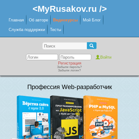
<MyRusakov.ru />
Главная
Об авторе
Видеокурсы
Мой Блог
Служба поддержки
Тесты
Регистрация
Забыли пароль?
Забыли логин?
Профессия Web-разработчик