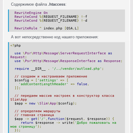
Содержимое файла
.htaccess
:
RewriteEngine
On
RewriteCond
%{
REQUEST_FILENAME
}
!-
f
RewriteCond
%{
REQUEST_FILENAME
}
!-
d
RewriteRule
^
index
.
php
[
QSA
,
L
]
А вот непосредственно код нашего приложения:
<?
php
use
\
Psr
\
Http
\
Message
\
ServerRequestInterface
as
Request
;
use
\
Psr
\
Http
\
Message
\
ResponseInterface
as
Response
;
require
__DIR__
.
'/../vendor/autload.php'
;
// создаем и настраиваем приложение
$config
=
[
'settings'
=>
[
'addContentLengthHeader'
=>
false
,
]];
// передаем массив настроек в конструктор класса
Slim\App
$app
=
new
\
Slim
\
App
(
$config
);
// определяем маршруты
// главная страница
$app
->
get
(
'/'
,
function
(
$request
,
$response
))
{
return
$response
->
write
(
'Добро пожаловать на
мою страницу'
);
});