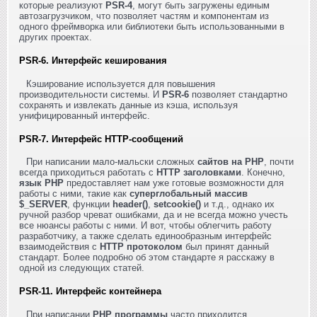
которые реализуют
PSR-4
, могут быть загружены единым
автозагрузчиком, что позволяет частям и компонентам из
одного фреймворка или библиотеки быть использованными в
других проектах.
PSR-6. Интерфейс кеширования
Кэширование используется для повышения
производительности системы. И
PSR-6
позволяет стандартно
сохранять и извлекать данные из кэша, используя
унифицированный интерфейс.
PSR-7. Интерфейс HTTP-сообщений
При написании мало-мальски сложных
сайтов на PHP
, почти
всегда приходиться работать с
HTTP заголовками
. Конечно,
язык PHP
предоставляет нам уже готовые возможности для
работы с ними, такие как
суперглобальный массив
$_SERVER
, функции
header()
,
setcookie()
и т.д., однако их
ручной разбор чреват ошибками, да и не всегда можно учесть
все нюансы работы с ними. И вот, чтобы облегчить работу
разработчику, а также сделать единообразным интерфейс
взаимодействия с
HTTP протоколом
был принят данный
стандарт. Более подробно об этом стандарте я расскажу в
одной из следующих статей.
PSR-11. Интерфейс контейнера
При написании
PHP программы
часто приходится