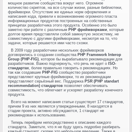
мощное развитие сообщества вокруг него. Огромное
количество скриптов, на все случаи жизни, разные библиотеки,
фреймворки. Отсутствие же единых норм оформления и
написания кода, привели к возникновению огромного пласта
информационных продуктов построенных на собственных
принципах разработчика этого продукта. Особенно это было
заметно при работе с различным
PHP фреймворками
, которые
долгое время представляли собой замкнутую экосистему, не
совместимую с другими фреймворками, несмотря на то, что
задачи, которые решаются ими часто схожи.
В 2009 году разработчики нескольких фреймворков
договорились о создании сообщества
PHP Framework Interop
Group (PHP-FIG)
, которое бы вырабатывало рекомендации для
разработчиков. Важно подчеркнуть, что речь не идет о
ISO-
стандартах
, более правильно говорить о рекомендациях. Но
так как создавшие
PHP-FIG
сообщество разработчики
представляют крупные фреймворки, то их рекомендации
представляют серьёзный вес. Поддержка
PSR (PHP standart
recommendation) стандартов
позволяет обеспечивать
совместимость, что облегчает и ускоряет разработку конечного
продукта.
Всего на момент написания статьи существует 17 стандартов,
причем 9 из них являются утвержденными, 8 находятся в
стадии проекта, активно обсуждаются, 1 стандарт не
рекомендован к использованию.
Теперь перейдем непосредственно к описанию каждого
стандарта. Заметьте, что я не буду здесь подробно разбирать
каждый стандарт, скорее это небольшое введение. Также в