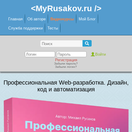
<MyRusakov.ru />
Главная
Об авторе
Видеокурсы
Мой Блог
Служба поддержки
Тесты
Регистрация
Забыли пароль?
Забыли логин?
Профессиональная Web-разработка. Дизайн,
код и автоматизация