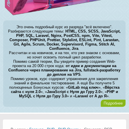
Это очень подробный курс из разряда "всё включено".
Разбираются следующие темы:
HTML, CSS, SCSS, JavaScript,
PHP, SQL, Laravel, Nginx, PostCSS, npm, Vite, Vitest,
Composer, PHPUnit, Prettier, Stylelint, ESLint, Pint, Larastan,
Git, Agile, Scrum, Docker, Supervisord, Figma, Stitch AI,
Confluence, Jira
.
Рассчитан и на новичков, и на тех, кто уже знаком с основами,
но хочет освоить полный цикл разработки.
Помимо самой теории, Вы увидите пример создания Web-
проекта на 20 000 строк кода:
от идеи и документации на
Confluence через планирование на Jira, fullstack-разработку
до деплоя на VPS
.
Помимо уроков, курс содержит упражнения для закрепления
знаний и финальное тестирование. А ещё Вы получите 5
полноценных Бонусных курсов: «
GitLab под ключ
», «
Вёрстка
сайта с нуля 2.0
», «
JavaScript с Нуля до Гуру 2.0
», «
PHP и
MySQL с Нуля до Гуру 3.0
» и «
Laravel от А до Я
».
Подробнее