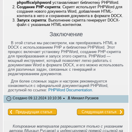
phpoffice/phpword
устанавливает библиотеку PHPWord.
Создание PHP-скрипта
: Скрипт использует PHPWord для
создания нового документа Word, добавления HTML-
контента в него и сохранения документа в формате DOCX.
Запуск скрипта
: Выполнение скрипта генерирует DOCX-
файл с указанным HTML-контентом.
Заключение
В этой статье мы рассмотрели, как преобразовать HTML в
DOCX с использованием PHP и библиотеки PHPWord. Этот
процесс включает установку PHPWord, создание PHP-скрипта
для преобразования и запуск этого скрипта. PHPWord —
мощный инструмент, который позволяет легко работать с
документами Word в формате DOCX, и его можно использовать
для различных задач, связанных с генерацией и
редактированием документов.
Для более сложных задач и настроек рекомендуется
ознакомиться с официальной документацией PHPWord,
доступной по ссылке:
PHPWord Documentation
.
Создано 09.12.2024 10:10:36
Михаил Русаков
Предыдущая статья
Следующая статья
Копирование материалов разрешается только с указанием
автора (Михаил Русаков) и индексируемой прямой ссылкой на