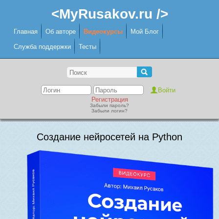
<MyRusakov.ru />
Главная
Об авторе
Видеокурсы
Мой Блог
Служба поддержки
Тесты
Регистрация
Забыли пароль?
Забыли логин?
Создание нейросетей на Python