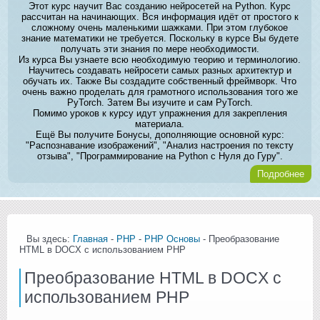
Этот курс научит Вас созданию нейросетей на Python. Курс
рассчитан на начинающих. Вся информация идёт от простого к
сложному очень маленькими шажками. При этом глубокое
знание математики не требуется. Поскольку в курсе Вы будете
получать эти знания по мере необходимости.
Из курса Вы узнаете всю необходимую теорию и терминологию.
Научитесь создавать нейросети самых разных архитектур и
обучать их. Также Вы создадите собственный фреймворк. Что
очень важно проделать для грамотного использования того же
PyTorch. Затем Вы изучите и сам PyTorch.
Помимо уроков к курсу идут упражнения для закрепления
материала.
Ещё Вы получите Бонусы, дополняющие основной курс:
"Распознавание изображений", "Анализ настроения по тексту
отзыва", "Программирование на Python с Нуля до Гуру".
Подробнее
Вы здесь:
Главная
-
PHP
-
PHP Основы
- Преобразование
HTML в DOCX с использованием PHP
Преобразование HTML в DOCX с
использованием PHP