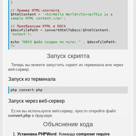
}
// Пример HTML-контента
$htmlContent
=
'<h1>Hello World</h1><p>This is a
sample HTML content.</p>'
;
// Преобразуем HTML в DOCX
$docxFilePath
=
convertHtmlToDocx
(
$htmlContent
,
'output'
);
echo
"DOCX файл создан по пути: "
.
$docxFilePath
;
?>
Запуск скрипта
Теперь вы можете запустить скрипт из терминала или через
веб-сервер.
Запуск из терминала
php convert
.
php
Запуск через веб-сервер
Если вы используете веб-сервер, просто откройте файл
convert.php
в браузере.
Объяснение кода
Установка PHPWord
: Команда
composer require