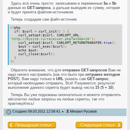
Здесь всё очень просто: записываем в переменные
$a
и
$b
данные из
GET-запроса
, а дальше выводим их сумму, которая
и будет принята файлом-источником.
Теперь создадим сам файл-источник:
<?
php
if
(
$curl
=
curl_init
()
)
{
curl_setopt
(
$curl
,
CURLOPT_URL
,
'http://mysite.ru/receiver.php?a=5&b=10'
);
curl_setopt
(
$curl
,
CURLOPT_RETURNTRANSFER
,
true
);
$out
=
curl_exec
(
$curl
);
echo $out
;
curl_close
(
$curl
);
}
?>
Обратите внимание, что для
отправки GET-запросов
Вам не
надо ничего настраивать (как это было при
оптравке методом
POST
). Вам надо только в
URL
указать сам
GET-запрос
,
который необходимо отправить. Всё! Разумеется, результат
выполнения данного скрипта будет вывод числа
15
(
5 + 10
).
Теперь Вы уже подкованы окончательно и можете отправлять
абсолютно любые запросы на любые скрипты, так что
практикуйтесь!
Создано 09.03.2011 12:56:41
Михаил Русаков
Предыдущая статья
Следующая статья