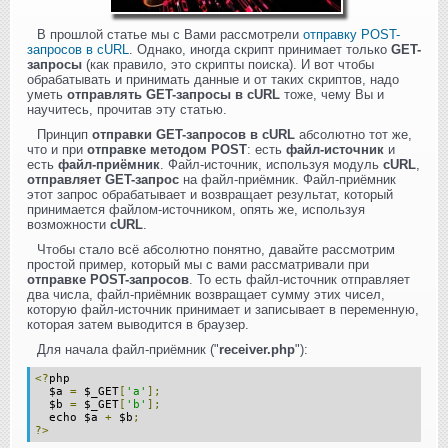
В прошлой статье мы с Вами рассмотрели
отправку POST-
запросов в cURL
. Однако, иногда скрипт принимает только
GET-
запросы
(как правило, это скрипты поиска). И вот чтобы
обрабатывать и принимать данные и от таких скриптов, надо
уметь
отправлять GET-запросы в cURL
тоже, чему Вы и
научитесь, прочитав эту статью.
Принцип
отправки GET-запросов в cURL
абсолютно тот же,
что и при
отправке методом POST
: есть
файл-источник
и
есть
файл-приёмник
. Файл-источник, используя модуль
cURL
,
отправляет GET-запрос
на файл-приёмник. Файл-приёмник
этот запрос обрабатывает и возвращает результат, который
принимается файлом-источником, опять же, используя
возможности
cURL
.
Чтобы стало всё абсолютно понятно, давайте рассмотрим
простой пример, который мы с вами рассматривали при
отправке POST-запросов
. То есть файл-источник отправляет
два числа, файл-приёмник возвращает сумму этих чисел,
которую файл-источник принимает и записывает в переменную,
которая затем выводится в браузер.
Для начала файл-приёмник ("
receiver.php
"):
<?
php
$a
=
$_GET
[
'a'
];
$b
=
$_GET
[
'b'
];
echo $a
+
$b
;
?>