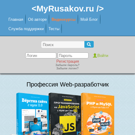
<MyRusakov.ru />
Главная
Об авторе
Видеокурсы
Мой Блог
Служба поддержки
Тесты
Регистрация
Забыли пароль?
Забыли логин?
Профессия Web-разработчик