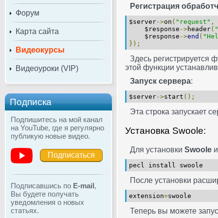
Регистрация обработч
Форум
$server
->
on
(
"request"
,
$response
->
header
(
Карта сайта
$response
->
end
(
"He
});
Видеокурсы
Здесь регистрируется ф
этой функции устанавлив
Видеоуроки (VIP)
Запуск сервера
:
$server
->
start
();
Подписка
Эта строка запускает с
Подпишитесь на мой канал
на YouTube, где я регулярно
Установка Swoole:
публикую новые видео.
Для установки
Swoole
и
Подписаться
pecl install swoole
После установки расши
Подписавшись по
E-mail
,
Вы будете получать
extension
=
swoole
уведомления о новых
статьях.
Теперь вы можете запу