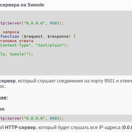
сервера на Swoole
:
ttp
\
Server
(
"0.0.0.0"
,
9501
);
е запроса
function
(
$request
,
$response
)
{
аголовок ответа
"Content-Type"
,
"text/plain"
);
т
llo, Swoole!"
);
сервер
, который слушает соединения на порту 9501 и отве
ос.
ие:
ра
:
ttp
\
Server
(
"0.0.0.0"
,
9501
);
вый
HTTP-сервер
, который будет слушать все IP-адреса (
0.0.