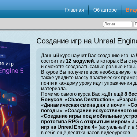
Главная
Об авторе
Вид
Создание игр на Unreal Engin
Данный курс научит Вас созданию игр на
состоит из
12 модулей
, в которых Вы с н
и сможете создавать самые разные игры.
В курсе Вы получите всю необходимую те
также увидите массу практических приме
почти к каждому уроку идут упражнения 
материала.
Помимо самого курса Вас ждёт ещё
8 бе
Бонусов
: «
Chaos Destruction
», «
Разраб
«
Динамическая смена дня и ночи
», «
Со
погоды
», «
Создание искусственного и
«
Создание игры под мобильные устр
прототипа RPG с открытым миром
» и 
игр на Unreal Engine 4
» (актуальный и в
в себя ещё десятки часов видеоуроков.