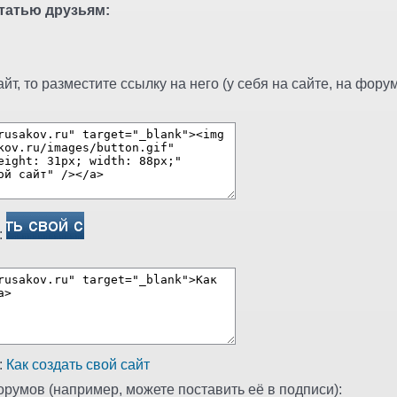
татью друзьям:
т, то разместите ссылку на него (у себя на сайте, на форуме
:
:
Как создать свой сайт
румов (например, можете поставить её в подписи):