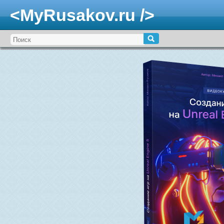
<MyRusakov.ru />