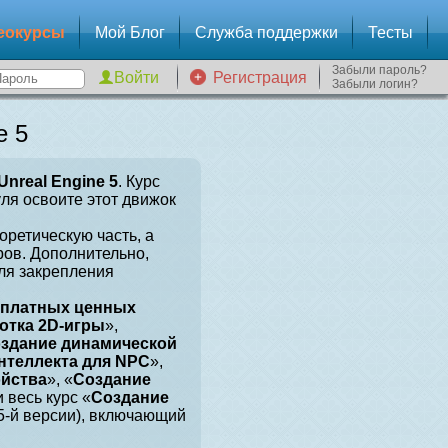
еокурсы
Мой Блог
Служба поддержки
Тесты
Забыли пароль?
Регистрация
Забыли логин?
e 5
Unreal Engine 5
. Курс
уля освоите этот движок
оретическую часть, а
ров. Дополнительно,
для закрепления
сплатных ценных
отка 2D-игры
»,
здание динамической
нтеллекта для NPC
»,
ойства
», «
Создание
и весь курс «
Создание
 5-й версии), включающий