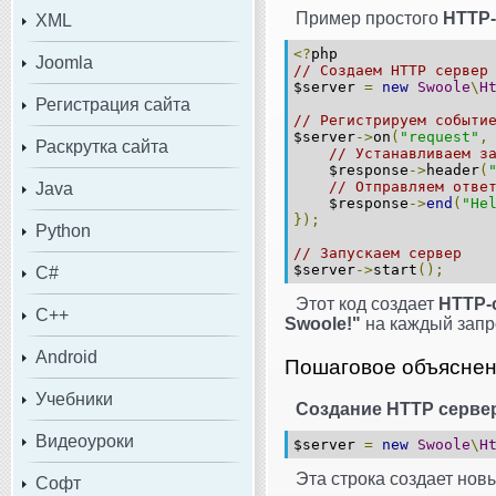
Пример простого
HTTP-
XML
<?
php
Joomla
// Создаем HTTP сервер
$server
=
new
Swoole
\
H
Регистрация сайта
// Регистрируем событи
$server
->
on
(
"request"
,
Раскрутка сайта
// Устанавливаем з
$response
->
header
(
// Отправляем отве
Java
$response
->
end
(
"He
});
Python
// Запускаем сервер
$server
->
start
();
C#
Этот код создает
HTTP-
C++
Swoole!"
на каждый запр
Android
Пошаговое объяснен
Учебники
Создание HTTP серве
Видеоуроки
$server
=
new
Swoole
\
H
Эта строка создает но
Софт