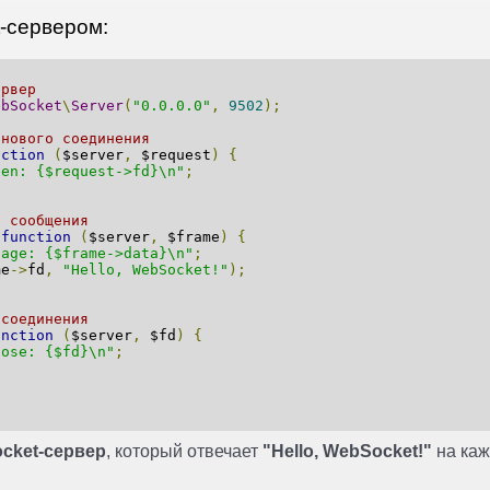
-сервером:
ервер
ebSocket
\
Server
(
"0.0.0.0"
,
9502
);
 нового соединения
nction
(
$server
,
$request
)
{
pen: {$request->fd}\n"
;
я сообщения
function
(
$server
,
$frame
)
{
sage: {$frame->data}\n"
;
me
->
fd
,
"Hello, WebSocket!"
);
 соединения
unction
(
$server
,
$fd
)
{
lose: {$fd}\n"
;
cket-сервер
, который отвечает
"Hello, WebSocket!"
на каж