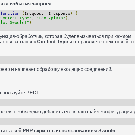
ика события запроса
:
function
(
$request
,
$response
)
{
"Content-Type"
,
"text/plain"
);
llo, Swoole!"
);
ункция-обработчик, которая будет вызываться при каждом 
ается заголовок
Content-Type
и отправляется текстовый отв
ервер и начинает обработку входящих соединений.
спользуйте
PECL
:
рения необходимо добавить его в ваш файл конфигурации
стить свой
PHP скрипт с использованием Swoole
.