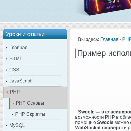
Уроки и статьи
Вы здесь:
Главная
-
PH
Главная
Пример испол
HTML
CSS
JavaScript
PHP
PHP Основы
Swoole — это асинхр
PHP Скрипты
возможности
PHP
в обла
помощью
Swoole
можно с
MySQL
WebSocket-серверы
и р