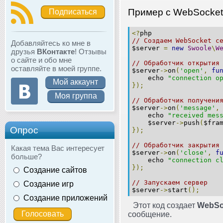
Пример с WebSocket
Подписаться
<?
php
// Создаем WebSocket с
Добавляйтесь ко мне в
$server
=
new
Swoole
\
W
друзья
ВКонтакте
! Отзывы
о сайте и обо мне
// Обработчик открытия
оставляйте в моей группе.
$server
->
on
(
'open'
,
fu
echo
"connection o
Мой аккаунт
});
Моя группа
// Обработчик получени
$server
->
on
(
'message'
,
echo
"received mes
$server
->
push
(
$fra
Опрос
});
// Обработчик закрытия
Какая тема Вас интересует
$server
->
on
(
'close'
,
f
больше?
echo
"connection c
});
Создание сайтов
// Запускаем сервер
Создание игр
$server
->
start
();
Создание приложений
Этот код создает
WebSo
сообщение.