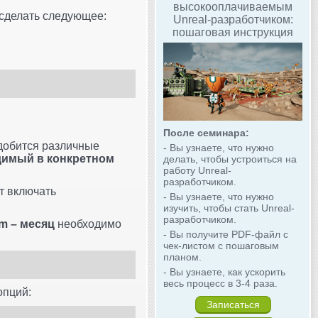
высокооплачиваемым
сделать следующее:
Unreal-разработчиком:
пошаговая инструкция
После семинара:
адобится различные
- Вы узнаете, что нужно
димый в конкретном
делать, чтобы устроиться на
работу Unreal-
разработчиком.
т включать
- Вы узнаете, что нужно
изучить, чтобы стать Unreal-
разработчиком.
 m – месяц
необходимо
- Вы получите PDF-файл с
чек-листом с пошаговым
планом.
- Вы узнаете, как ускорить
весь процесс в 3-4 раза.
опций:
Записаться