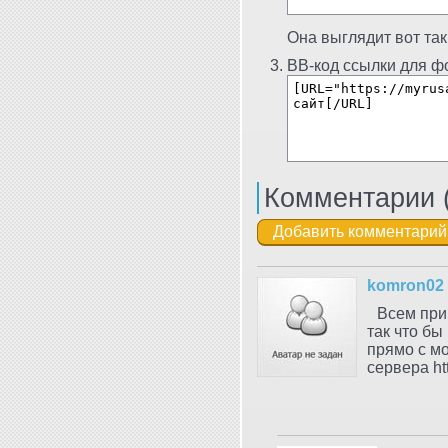
Она выглядит вот так
BB-код ссылки для фо
Комментарии 
komron02
Всем прив
так что бы
прямо с мо
сервера http