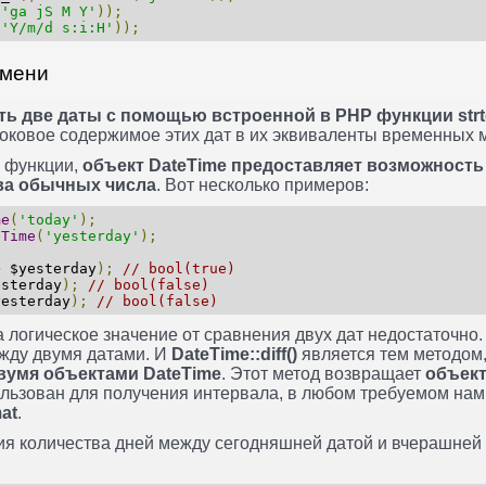
(
'ga jS M Y'
));
(
'Y/m/d s:i:H'
));
емени
ть две даты с помощью встроенной в PHP функции strt
оковое содержимое этих дат в их эквиваленты временных м
й функции,
объект DateTime предоставляет возможность
два обычных числа
. Вот несколько примеров:
me
(
'today'
);
eTime
(
'yesterday'
);
>
$yesterday
);
// bool(true)
sterday
);
// bool(false)
esterday
);
// bool(false)
а логическое значение от сравнения двух дат недостаточно
ежду двумя датами. И
DateTime::diff()
является тем методом
вумя объектами DateTime
. Этот метод возвращает
объект
ользован для получения интервала, в любом требуемом на
mat
.
ия количества дней между сегодняшней датой и вчерашней