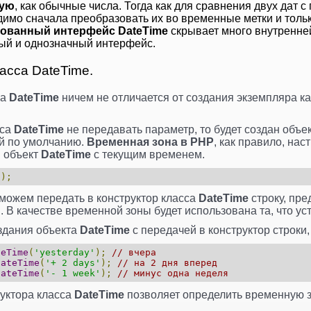
мую
, как обычные числа. Тогда как для сравнения двух дат
имо сначала преобразовать их во временные метки и тольк
ованный интерфейс DateTime
скрывает много внутренней
ый и однозначный интерфейс.
асса DateTime.
са
DateTime
ничем не отличается от создания экземпляра ка
сса
DateTime
не передавать параметр, то будет создан объе
ой по умолчанию.
Временная зона в PHP
, как правило, на
я объект
DateTime
с текущим временем.
();
можем передать в конструктор класса
DateTime
строку, пр
. В качестве временной зоны будет использована та, что у
здания объекта
DateTime
с передачей в конструктор строки
teTime
(
'yesterday'
);
// вчера
DateTime
(
'+ 2 days'
);
// на 2 дня вперед
DateTime
(
'- 1 week'
);
// минус одна неделя
руктора класса
DateTime
позволяет определить временную з