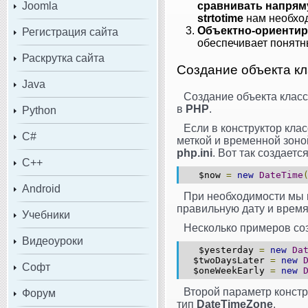
Joomla
сравнивать напря
strtotimе
нам необход
Объектно-ориентир
Регистрация сайта
обеспечивает понятн
Раскрутка сайта
Создание объекта кл
Java
Создание объекта клас
в
PHP
.
Python
Если в конструктор кла
C#
меткой и временной зон
php.ini
. Вот так создаетс
C++
$now
=
new
DateTime
Android
При необходимости мы 
правильную дату и время
Учебники
Несколько примеров со
Видеоуроки
$yesterday
=
new
Da
$twoDaysLater
=
new
Софт
$oneWeekEarly
=
new
Второй параметр конст
Форум
тип
DateTimeZone
.