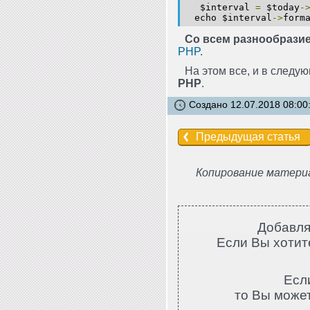
$interval
=
$today
-
echo $interval
->
form
Со всем разнообразие
PHP
.
На этом все, и в след
PHP
.
Создано 12.07.2018 08:00
Предыдущая статья
Копирование материа
Добавля
Если Вы хотите
Есл
то Вы може