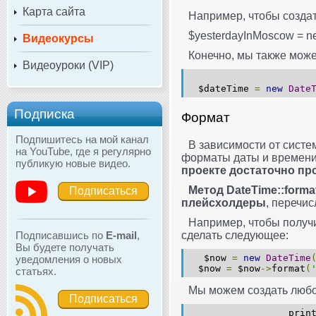
Карта сайта
Например, чтобы создат
$yesterdayInMoscow = ne
Видеокурсы
Конечно, мы также мож
Видеоуроки (VIP)
$dateTime
=
new
Date
Подписка
Формат
Подпишитесь на мой канал
В зависимости от систе
на YouTube, где я регулярно
форматы даты и времен
публикую новые видео.
проекте достаточно про
Метод DateTime::format
Подписаться
плейсхолдеры
, перечи
Например, чтобы получ
Подписавшись по
E-mail
,
сделать следующее:
Вы будете получать
$now
=
new
DateTime
уведомления о новых
$now
=
$now
->
format
(
статьях.
Мы можем создать любо
Подписаться
print_