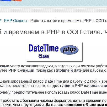
P
-
PHP Основы
- Работа с датой и временем в PHP в ООП с
й и временем в PHP в ООП стиле. 
иками
часто возникают задачи, в которых они должны работа
зуете
PHP функции
, такие как
strtotime и date
для работы с
ециализированный
класс DateTime
для работы с датой и вр
ание, несмотря на то, что он
доступен в PHP начиная с в
почему предпочтительнее использовать класс
DateTime
вме
т работать с большим числом форматов даты и времени по
 легче, чем с функциями.
Даты, являющиеся объектами к