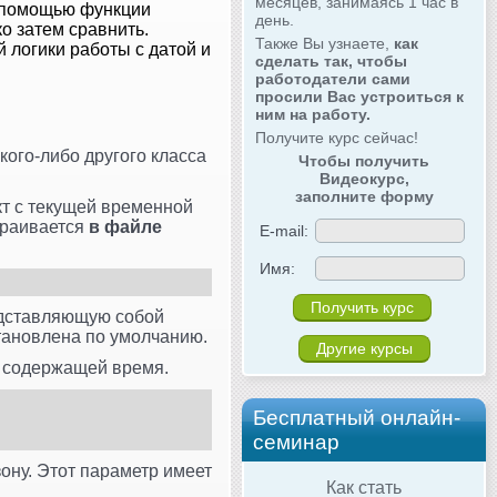
месяцев, занимаясь 1 час в
 с помощью функции
день.
о затем сравнить.
Также Вы узнаете,
как
 логики работы с датой и
сделать так, чтобы
работодатели сами
просили Вас устроиться к
ним на работу.
Получите курс сейчас!
кого-либо другого класса
Чтобы получить
Видеокурс,
заполните форму
кт с текущей временной
страивается
в файле
E-mail:
Имя:
едставляющую собой
становлена по умолчанию.
Другие курсы
, содержащей время.
Бесплатный онлайн-
семинар
ону. Этот параметр имеет
Как стать