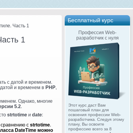
Бесплатный курс
тиле. Часть 1
Профессия Web-
Часть 1
разработчик с нуля
ть с датой и временем.
 датой и временем в
PHP
,
еменем. Однако, многие
Этот курс даст Вам
ерсии 5.2
.
пошаговый план для
освоения профессии Web-
сто
strtotime
и
date
:
разработчика. Следуя этому
плану, Вы освоите
 сравнению с
strtotime
.
профессию всего за 8
ласса DateTime можно