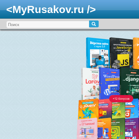
<MyRusakov.ru />