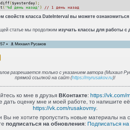
>
diff
(
$yesterday
);
at
(
'%d день назад'
)
// 1 день назад
м свойств класса DateInterval вы можете ознакомиться
ующей статье мы продолжим
изучать классы для работы с 
:57
Михаил Русаков
лов разрешается только с указанием автора (Михаил Рус
прямой ссылкой на сайт (
https://myrusakov.ru
)!
йтесь ко мне в друзья
ВКонтакте
:
https://vk.com/
 дать оценку мне и моей работе, то напишите её
https://vk.com/rusakovmy
.
и Вы не хотите пропустить новые материалы на с
те
подписаться на обновления
:
Подписаться на