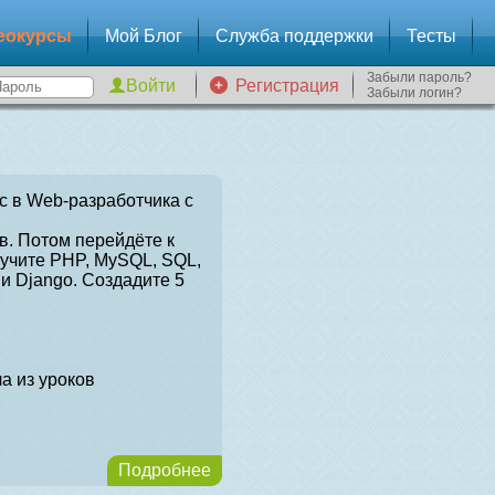
еокурсы
Мой Блог
Служба поддержки
Тесты
Забыли пароль?
Регистрация
Забыли логин?
с в Web-разработчика с
в. Потом перейдёте к
зучите PHP, MySQL, SQL,
и Django. Создадите 5
а из уроков
Подробнее