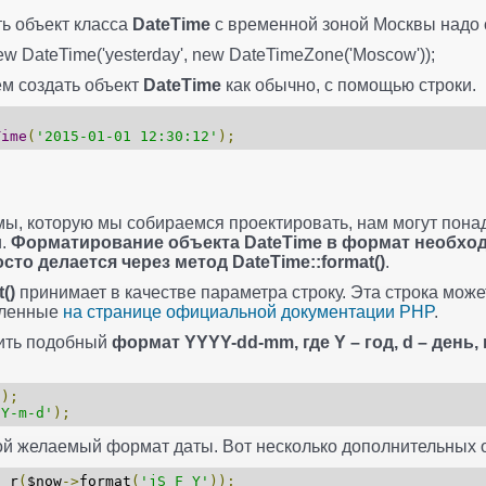
ь объект класса
DateTime
с временной зоной Москвы надо 
w DateTime('yesterday', new DateTimeZone('Moscow'));
ем создать объект
DateTime
как обычно, с помощью строки.
Time
(
'2015-01-01 12:30:12'
);
мы, которую мы собираемся проектировать, нам могут пон
и.
Форматирование объекта DateTime в формат необхо
сто делается через метод DateTime::format()
.
()
принимает в качестве параметра строку. Эта строка може
сленные
на странице официальной документации PHP
.
ить подобный
формат YYYY-dd-mm, где Y – год, d – день,
();
'Y-m-d'
);
й желаемый формат даты. Вот несколько дополнительных 
r
(
$now
->
format
(
'jS F Y'
));