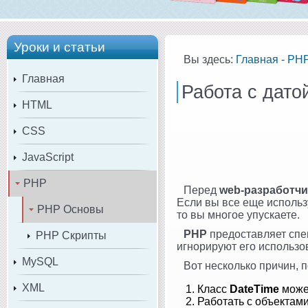
Уроки и статьи
Вы здесь:
Главная
-
PH
Главная
Работа с дато
HTML
CSS
JavaScript
PHP
Перед
web-разработч
Если вы все еще исполь
PHP Основы
то вы многое упускаете.
PHP
предоставляет сп
PHP Скрипты
игнорируют его использов
MySQL
Вот несколько причин, 
XML
Класс
DateTime
може
Работать с объектами