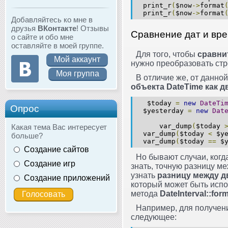
print_r
(
$now
->
format
print_r
(
$now
->
format
Добавляйтесь ко мне в
друзья
ВКонтакте
! Отзывы
Сравнение дат и вр
о сайте и обо мне
оставляйте в моей группе.
Для того, чтобы
сравни
Мой аккаунт
нужно преобразовать стр
Моя группа
В отличие же, от данно
объекта DateTime как 
$today
=
new
DateTi
Опрос
$yesterday
=
new
Dat
var_dump
(
$today
Какая тема Вас интересует
var_dump
(
$today
<
$ye
больше?
var_dump
(
$today
==
$y
Создание сайтов
Но бывают случаи, когд
Создание игр
знать, точную разницу м
узнать
разницу между д
Создание приложений
который может быть исп
метода
DateInterval::for
Например, для получен
следующее: