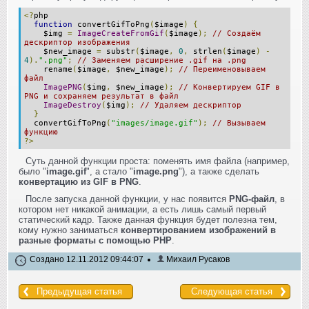
<?
php
function
convertGifToPng
(
$image
)
{
$img
=
ImageCreateFromGif
(
$image
);
// Создаём
дескриптор изображения
$new_image
=
substr
(
$image
,
0
,
strlen
(
$image
)
-
4
).
".png"
;
// Заменяем расширение .gif на .png
rename
(
$image
,
$new_image
);
// Переименовываем
файл
ImagePNG
(
$img
,
$new_image
);
// Конвертируем GIF в
PNG и сохраняем результат в файл
ImageDestroy
(
$img
);
// Удаляем дескриптор
}
convertGifToPng
(
"images/image.gif"
);
// Вызываем
функцию
?>
Суть данной функции проста: поменять имя файла (например,
было "
image.gif
", а стало "
image.png
"), а также сделать
конвертацию из GIF в PNG
.
После запуска данной функции, у нас появится
PNG-файл
, в
котором нет никакой анимации, а есть лишь самый первый
статический кадр. Также данная функция будет полезна тем,
кому нужно заниматься
конвертированием изображений в
разные форматы с помощью PHP
.
Создано 12.11.2012 09:44:07
Михаил Русаков
Предыдущая статья
Следующая статья