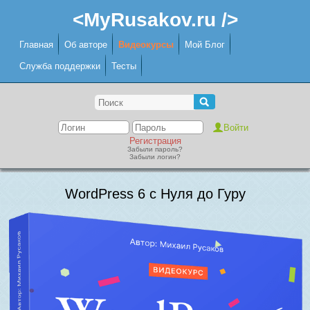
<MyRusakov.ru />
Главная
Об авторе
Видеокурсы
Мой Блог
Служба поддержки
Тесты
Регистрация
Забыли пароль?
Забыли логин?
WordPress 6 с Нуля до Гуру