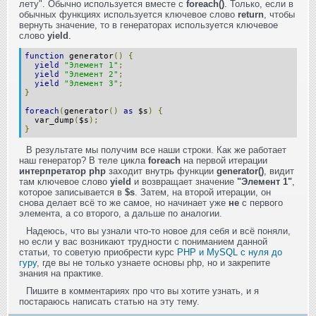
лету". Обычно используется вместе с
foreach()
. Только, если в
обычных функциях используется ключевое слово
return
, чтобы
вернуть значение, то в генераторах используется ключевое
слово
yield
.
function
generator
()
{
yield
"Элемент 1"
;
yield
"Элемент 2"
;
yield
"Элемент 3"
;
}
foreach
(
generator
()
as
$s
)
{
var_dump
(
$s
);
}
В результате мы получим все наши строки. Как же работает
наш генератор? В теле цикла
foreach
на первой итерации
интерпретатор php
заходит внутрь функции
generator()
, видит
там ключевое слово
yield
и возвращает значение
"Элемент 1"
,
которое записывается в
$s
. Затем, на второй итерации, он
снова делает всё то же самое, но начинает уже
не
с первого
элемента, а со второго, а дальше по аналогии.
Надеюсь, что вы узнали что-то новое для себя и всё поняли,
но если у вас возникают трудности с пониманием данной
статьи, то советую приобрести курс
PHP и MySQL с нуля до
гуру
, где вы не только узнаете основы php, но и закрепите
знания на практике.
Пишите в комментариях про что вы хотите узнать, и я
постараюсь написать статью на эту тему.