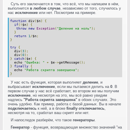
Суть его заключается в том, что всё, что мы напишем в нём,
выполнится
в любом случае
, независимо от того, случилось у
нас
исключение
или нет. Посмотрим на примере.
function
div
(
$n
)
{
if
(!
$n
)
{
throw
new
Exception
(
"Деление на ноль"
);
}
return
1
/
$n
;
}
try
{
div
(
3
);
div
(
0
);
}
catch
(
$e
)
{
echo
"Ошибка: "
+
$e
->
getMessage
();
}
finally
{
echo
"Работа скрипта завершена"
;
}
У нас есть функция, которая выполняет
деление
, и
выбрасывает
исключение
, если мы пытаемся делить на
0
. В
первом случае у нас всё сработает, во втором же мы получим
исключение
, но несмотря на это, мы всё равно увидим
надпись
"Работа скрипта завершена"
в обоих случаях. Это
очень удобно. Как пример, работа с базой данных. Вы в начале
подключаетесь
к ней, а в блоке
finally
отключаетесь
,
несмотря на то, сработал ваш скрипт или нет.
И напоследок разберём, что такое
генераторы
.
Генератор
- функция, возвращающая множество значений "на