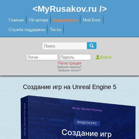
<MyRusakov.ru />
Главная
Об авторе
Видеокурсы
Мой Блог
Служба поддержки
Тесты
Регистрация
Забыли пароль?
Забыли логин?
Создание игр на Unreal Engine 5