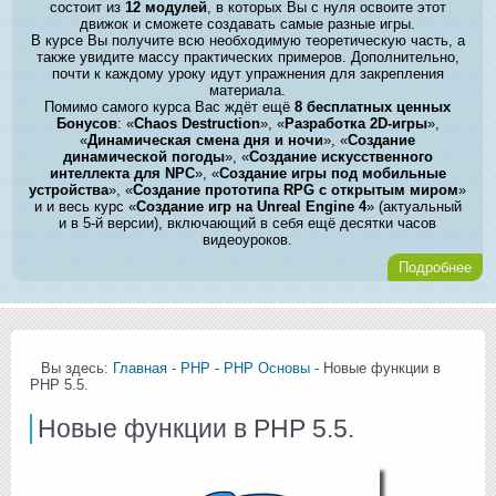
состоит из
12 модулей
, в которых Вы с нуля освоите этот
движок и сможете создавать самые разные игры.
В курсе Вы получите всю необходимую теоретическую часть, а
также увидите массу практических примеров. Дополнительно,
почти к каждому уроку идут упражнения для закрепления
материала.
Помимо самого курса Вас ждёт ещё
8 бесплатных ценных
Бонусов
: «
Chaos Destruction
», «
Разработка 2D-игры
»,
«
Динамическая смена дня и ночи
», «
Создание
динамической погоды
», «
Создание искусственного
интеллекта для NPC
», «
Создание игры под мобильные
устройства
», «
Создание прототипа RPG с открытым миром
»
и и весь курс «
Создание игр на Unreal Engine 4
» (актуальный
и в 5-й версии), включающий в себя ещё десятки часов
видеоуроков.
Подробнее
Вы здесь:
Главная
-
PHP
-
PHP Основы
- Новые функции в
PHP 5.5.
Новые функции в PHP 5.5.