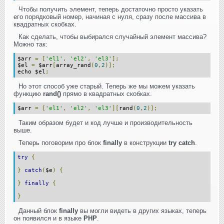
Чтобы получить элемент, теперь достаточно просто указать
его порядковый номер, начиная с нуля, сразу после массива в
квадратных скобках.
Как сделать, чтобы выбирался случайный элемент массива?
Можно так:
$arr
=
[
'el1'
,
'el2'
,
'el3'
];
$el
=
$arr
[
array_rand
(
0
,
2
)];
echo $el
;
Но этот способ уже старый. Теперь же мы можем указать
функцию
rand()
прямо в квадратных скобках.
$arr
=
[
'el1'
,
'el2'
,
'el3'
][
rand
(
0
,
2
)];
Таким образом будет и код лучше и производительность
выше.
Теперь поговорим про блок
finally
в конструкции
try catch
.
try
{
}
catch
(
$e
)
{
}
finally
{
}
Данный блок
finally
вы могли видеть в других языках, теперь
он появился и в языке
PHP
.