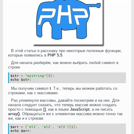
В этой статье я расскажу про некоторые полезные функции,
которые появились в
PHP 5.5
.
Для начала разберём, как можно выбрать любой символ в
строке
$str
=
"mystring"
[
3
];
echo $str
;
Мы получим символ
t
. Т.е., теперь мы можем работать со
строками, как с массивами.
Раз упомянули массивы, давайте посмотрим и на них. Для
начала следует сказать, что теперь массив можно создать
просто с помощью
[]
, как в языке
JavaScript
, а не писать
array()
. Обращаться же к элементам массива можно точно так
же, как и к строкам.
$arr
=
[
'el1'
,
'el2'
,
'el3'
][
1
];
echo $arr
;