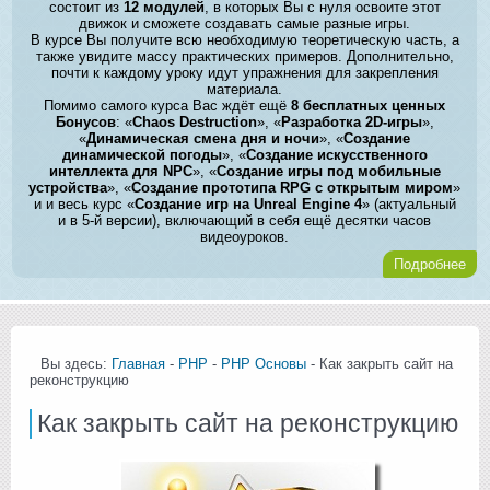
состоит из
12 модулей
, в которых Вы с нуля освоите этот
движок и сможете создавать самые разные игры.
В курсе Вы получите всю необходимую теоретическую часть, а
также увидите массу практических примеров. Дополнительно,
почти к каждому уроку идут упражнения для закрепления
материала.
Помимо самого курса Вас ждёт ещё
8 бесплатных ценных
Бонусов
: «
Chaos Destruction
», «
Разработка 2D-игры
»,
«
Динамическая смена дня и ночи
», «
Создание
динамической погоды
», «
Создание искусственного
интеллекта для NPC
», «
Создание игры под мобильные
устройства
», «
Создание прототипа RPG с открытым миром
»
и и весь курс «
Создание игр на Unreal Engine 4
» (актуальный
и в 5-й версии), включающий в себя ещё десятки часов
видеоуроков.
Подробнее
Вы здесь:
Главная
-
PHP
-
PHP Основы
- Как закрыть сайт на
реконструкцию
Как закрыть сайт на реконструкцию