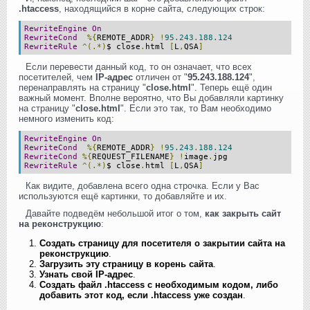
.htaccess
, находящийся в корне сайта, следующих строк:
RewriteEngine
On
RewriteCond
%{
REMOTE_ADDR
}
!
95.243
.
188.124
RewriteRule
^(.*)
$ close
.
html
[
L
,
QSA
]
Если перевести данный код, то он означает, что всех
посетителей, чем
IP-адрес
отличен от "
95.243.188.124
",
перенаправлять на страницу "
close.html
". Теперь ещё один
важный момент. Вполне вероятно, что Вы добавляли картинку
на страницу "
close.html
". Если это так, то Вам необходимо
немного изменить код:
RewriteEngine
On
RewriteCond
%{
REMOTE_ADDR
}
!
95.243
.
188.124
RewriteCond
%{
REQUEST_FILENAME
}
!
image
.
jpg
RewriteRule
^(.*)
$ close
.
html
[
L
,
QSA
]
Как видите, добавлена всего одна строчка. Если у Вас
используются ещё картинки, то добавляйте и их.
Давайте подведём небольшой итог о том,
как закрыть сайт
на реконструкцию
:
Создать страницу для посетителя о закрытии сайта на
реконструкцию
.
Загрузить эту страницу в корень сайта
.
Узнать свой IP-адрес
.
Создать файл .htaccess с необходимым кодом, либо
добавить этот код, если .htaccess уже создан
.