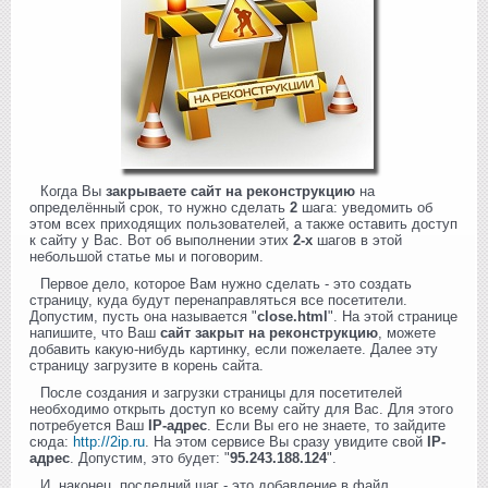
Когда Вы
закрываете сайт на реконструкцию
на
определённый срок, то нужно сделать
2
шага: уведомить об
этом всех приходящих пользователей, а также оставить доступ
к сайту у Вас. Вот об выполнении этих
2-х
шагов в этой
небольшой статье мы и поговорим.
Первое дело, которое Вам нужно сделать - это создать
страницу, куда будут перенаправляться все посетители.
Допустим, пусть она называется "
close.html
". На этой странице
напишите, что Ваш
сайт закрыт на реконструкцию
, можете
добавить какую-нибудь картинку, если пожелаете. Далее эту
страницу загрузите в корень сайта.
После создания и загрузки страницы для посетителей
необходимо открыть доступ ко всему сайту для Вас. Для этого
потребуется Ваш
IP-адрес
. Если Вы его не знаете, то зайдите
сюда:
http://2ip.ru
. На этом сервисе Вы сразу увидите свой
IP-
адрес
. Допустим, это будет: "
95.243.188.124
".
И, наконец, последний шаг - это добавление в файл