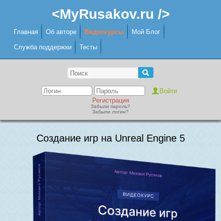
<MyRusakov.ru />
Главная
Об авторе
Видеокурсы
Мой Блог
Служба поддержки
Тесты
Регистрация
Забыли пароль?
Забыли логин?
Создание игр на Unreal Engine 5