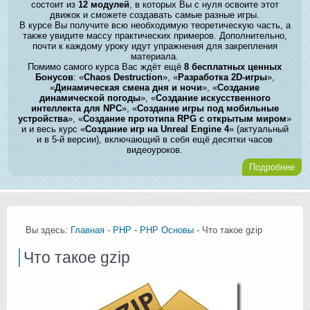
состоит из
12 модулей
, в которых Вы с нуля освоите этот
движок и сможете создавать самые разные игры.
В курсе Вы получите всю необходимую теоретическую часть, а
также увидите массу практических примеров. Дополнительно,
почти к каждому уроку идут упражнения для закрепления
материала.
Помимо самого курса Вас ждёт ещё
8 бесплатных ценных
Бонусов
: «
Chaos Destruction
», «
Разработка 2D-игры
»,
«
Динамическая смена дня и ночи
», «
Создание
динамической погоды
», «
Создание искусственного
интеллекта для NPC
», «
Создание игры под мобильные
устройства
», «
Создание прототипа RPG с открытым миром
»
и и весь курс «
Создание игр на Unreal Engine 4
» (актуальный
и в 5-й версии), включающий в себя ещё десятки часов
видеоуроков.
Подробнее
Вы здесь:
Главная
-
PHP
-
PHP Основы
- Что такое gzip
Что такое gzip