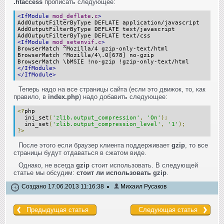
.htaccess
прописать следующее:
<IfModule
mod_deflate
.
c
>
AddOutputFilterByType DEFLATE application/javascript
AddOutputFilterByType DEFLATE text/javascript
AddOutputFilterByType DEFLATE text/css
<IfModule
mod_setenvif
.
c
>
BrowserMatch ^Mozilla/4 gzip-only-text/html
BrowserMatch ^Mozilla/4\.0[678] no-gzip
BrowserMatch \bMSIE !no-gzip !gzip-only-text/html
</IfModule>
</IfModule>
Теперь надо на все страницы сайта (если это движок, то, как
правило, в
index.php
) надо добавить следующее:
<?
php
ini_set
(
'zlib.output_compression'
,
'On'
);
ini_set
(
'zlib.output_compression_level'
,
'1'
);
?>
После этого если браузер клиента поддерживает
gzip
, то все
страницы будут отдаваться в сжатом виде.
Однако, не всегда
gzip
стоит использовать. В следующей
статье мы обсудим:
стоит ли использовать gzip
.
Создано 17.06.2013 11:16:38
Михаил Русаков
Предыдущая статья
Следующая статья