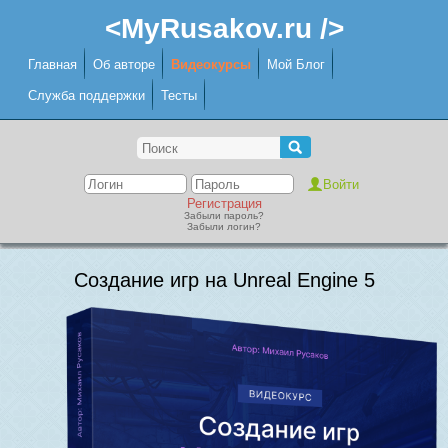
<MyRusakov.ru />
Главная
Об авторе
Видеокурсы
Мой Блог
Служба поддержки
Тесты
Регистрация
Забыли пароль?
Забыли логин?
Создание игр на Unreal Engine 5