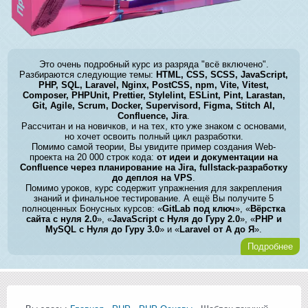
Это очень подробный курс из разряда "всё включено".
Разбираются следующие темы:
HTML, CSS, SCSS, JavaScript,
PHP, SQL, Laravel, Nginx, PostCSS, npm, Vite, Vitest,
Composer, PHPUnit, Prettier, Stylelint, ESLint, Pint, Larastan,
Git, Agile, Scrum, Docker, Supervisord, Figma, Stitch AI,
Confluence, Jira
.
Рассчитан и на новичков, и на тех, кто уже знаком с основами,
но хочет освоить полный цикл разработки.
Помимо самой теории, Вы увидите пример создания Web-
проекта на 20 000 строк кода:
от идеи и документации на
Confluence через планирование на Jira, fullstack-разработку
до деплоя на VPS
.
Помимо уроков, курс содержит упражнения для закрепления
знаний и финальное тестирование. А ещё Вы получите 5
полноценных Бонусных курсов: «
GitLab под ключ
», «
Вёрстка
сайта с нуля 2.0
», «
JavaScript с Нуля до Гуру 2.0
», «
PHP и
MySQL с Нуля до Гуру 3.0
» и «
Laravel от А до Я
».
Подробнее