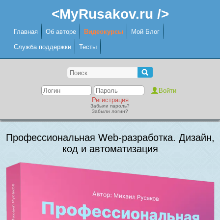
<MyRusakov.ru />
Главная
Об авторе
Видеокурсы
Мой Блог
Служба поддержки
Тесты
Регистрация
Забыли пароль?
Забыли логин?
Профессиональная Web-разработка. Дизайн,
код и автоматизация