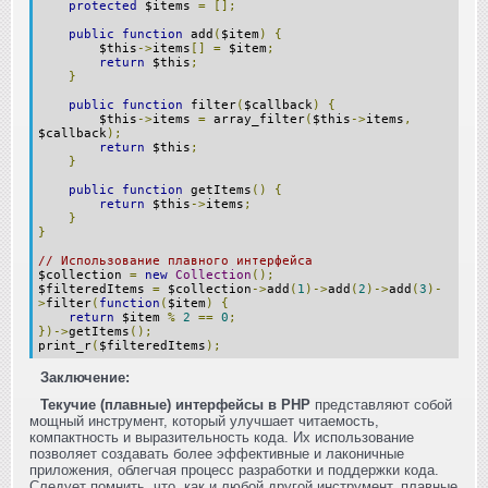
protected
$items
=
[];
public
function
add
(
$item
)
{
$this
->
items
[]
=
$item
;
return
$this
;
}
public
function
filter
(
$callback
)
{
$this
->
items
=
array_filter
(
$this
->
items
,
$callback
);
return
$this
;
}
public
function
getItems
()
{
return
$this
->
items
;
}
}
// Использование плавного интерфейса
$collection
=
new
Collection
();
$filteredItems
=
$collection
->
add
(
1
)->
add
(
2
)->
add
(
3
)-
>
filter
(
function
(
$item
)
{
return
$item
%
2
==
0
;
})->
getItems
();
print_r
(
$filteredItems
);
Заключение:
Текучие (плавные) интерфейсы в PHP
представляют собой
мощный инструмент, который улучшает читаемость,
компактность и выразительность кода. Их использование
позволяет создавать более эффективные и лаконичные
приложения, облегчая процесс разработки и поддержки кода.
Следует помнить, что, как и любой другой инструмент, плавные