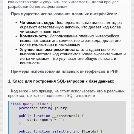
количество кода и улучшить его читаемость, делая процесс
разработки более эффективным.
Преимущества использования плавных интерфейсов:
Читаемость кода:
Последовательные вызовы методов
образуют естественную цепочку, что делает код более
читаемым и понятным.
Компактность:
Использование плавных интерфейсов
позволяет сократить количество строк кода, делая его
более компактным и лаконичным.
Улучшенная экспрессивность:
Благодаря цепочке
вызовов методов код становится более выразительным и
легко читаемым, что улучшает его общую ясность и
понятность.
Примеры использования плавных интерфейсов в PHP:
1. Класс для построения SQL-запросов к базе данных:
Код ниже - это пример, не стоит использовать его в реальных
проектах, так как он подвержен SQL-инъекциям
class
QueryBuilder
{
protected
string
$query
;
public
function
__construct
()
{
$this
->
query
=
''
;
}
public
function
select
(
string
$fields
)
{