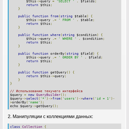
$this
->
query
=
'SELECT '
.
$fields
;
return
$this
;
}
public
function
from
(
string
$table
)
{
$this
->
query
.=
' FROM '
.
$table
;
return
$this
;
}
public
function
where
(
string
$condition
)
{
$this
->
query
.=
' WHERE '
.
$condition
;
return
$this
;
}
public
function
orderBy
(
string
$field
)
{
$this
->
query
.=
' ORDER BY '
.
$field
;
return
$this
;
}
public
function
getQuery
()
{
return
$this
->
query
;
}
}
// Использование текучего интерфейса
$query
=
new
QueryBuilder
();
$query
->
select
(
'*'
)->
from
(
'users'
)->
where
(
'id = 1'
)-
>
orderBy
(
'name'
);
echo $query
->
getQuery
();
2. Манипуляции с коллекциями данных:
class
Collection
{