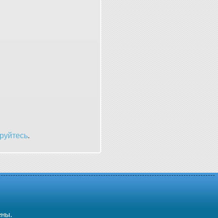
руйтесь
.
ены.