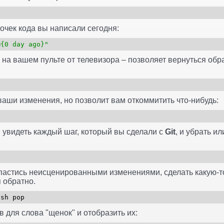
рочек кода вы написали сегодня:
@{0 day ago}"
а на вашем пульте от телевизора – позволяет вернуться об
ваши изменения, но позволит вам откоммитить что-нибудь:
3
 увидеть каждый шаг, который вы сделали с
Git
, и убрать и
пастись неисценированными изменениями, сделать какую-то
 обратно.
sh pop
 для слова "щенок" и отобразить их: