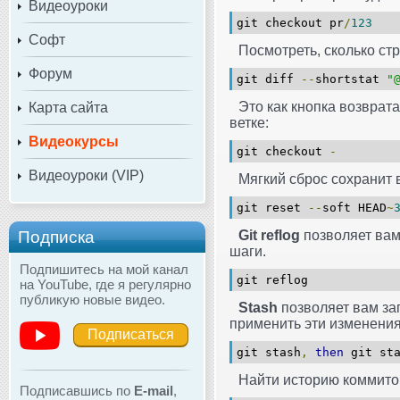
Видеоуроки
git checkout pr
/
123
Софт
Посмотреть, сколько ст
Форум
git diff
--
shortstat
"
Это как кнопка возврат
Карта сайта
ветке:
Видеокурсы
git checkout
-
Видеоуроки (VIP)
Мягкий сброс сохранит 
git reset
--
soft HEAD
~
Подписка
Git reflog
позволяет вам
шаги.
Подпишитесь на мой канал
git reflog
на YouTube, где я регулярно
публикую новые видео.
Stash
позволяет вам за
применить эти изменения
Подписаться
git stash
,
then
git sta
Найти историю коммитов
Подписавшись по
E-mail
,