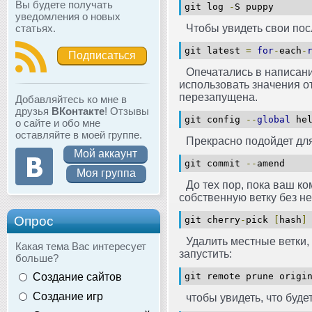
Вы будете получать
git log
-
S puppy
уведомления о новых
статьях.
Чтобы увидеть свои по
git latest
=
for
-
each
-
Подписаться
Опечатались в написан
использовать значения от
перезапущена.
Добавляйтесь ко мне в
друзья
ВКонтакте
! Отзывы
git config
--
global
hel
о сайте и обо мне
оставляйте в моей группе.
Прекрасно подойдет дл
Мой аккаунт
git commit
--
amend
Моя группа
До тех пор, пока ваш ко
собственную ветку без н
Опрос
git cherry
-
pick
[
hash
]
Удалить местные ветки,
Какая тема Вас интересует
запустить:
больше?
Создание сайтов
git remote prune orig
Создание игр
чтобы увидеть, что буде