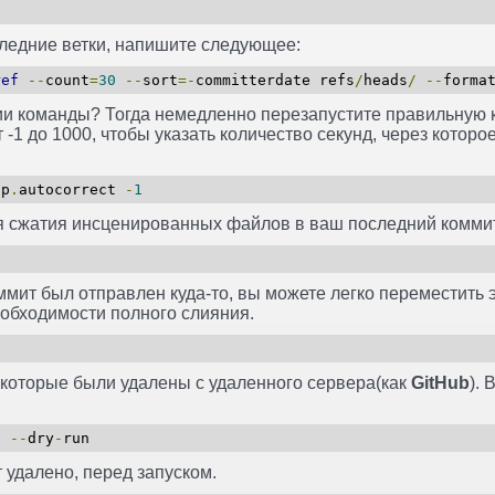
следние ветки, напишите следующее:
ref
--
count
=
30
--
sort
=-
committerdate refs
/
heads
/
--
forma
ии команды? Тогда немедленно перезапустите правильную 
 -1 до 1000, чтобы указать количество секунд, через которо
p
.
autocorrect
-
1
я сжатия инсценированных файлов в ваш последний комми
ммит был отправлен куда-то, вы можете легко переместить э
еобходимости полного слияния.
 которые были удалены с удаленного сервера(как
GitHub
).
in
--
dry
-
run
т удалено, перед запуском.