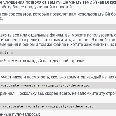
 улучшения позволяют вам лучше узнать тему. Узнавая каж
работу более продуктивной и простой.
 список советов, которые позволят вам использовать
Git
бо
%.
авлять все или отдельные файлы, вы можете использовать
изменению и решить, что коммитить, а что нет. Это действи
зменения в одном и том же файле и хотите закоммитить их 
oneline
 5 коммитов каждый на отдельной строчке.
 участников и посмотреть, сколько коммитов каждый из них 
--
decorate
--
oneline
--
simplify
-
by
-
decoration
минал. Поскольку вы, скорее всего, не запомните эту строч
h
--
decorate
--
oneline
--
simplify
-
by
-
decoration
енные пулл-запросы: