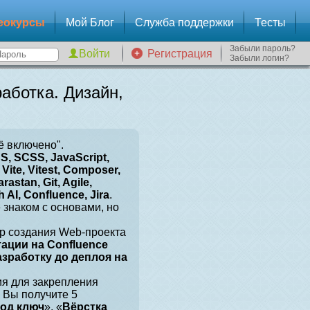
еокурсы
Мой Блог
Служба поддержки
Тесты
Забыли пароль?
Регистрация
Забыли логин?
аботка. Дизайн,
ё включено".
, SCSS, JavaScript,
Vite, Vitest, Composer,
arastan, Git, Agile,
 AI, Confluence, Jira
.
е знаком с основами, но
р создания Web-проекта
тации на Confluence
разработку до деплоя на
ия для закрепления
 Вы получите 5
под ключ
», «
Вёрстка