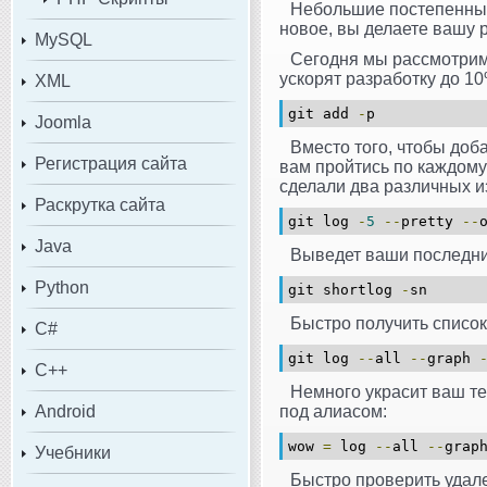
Небольшие постепенные
новое, вы делаете вашу 
MySQL
Сегодня мы рассмотрим
ускорят разработку до 10
XML
git add
-
p
Joomla
Вместо того, чтобы доб
Регистрация сайта
вам пройтись по каждому 
сделали два различных и
Раскрутка сайта
git log
-
5
--
pretty
--
Java
Выведет ваши последние
Python
git shortlog
-
sn
Быстро получить список
C#
git log
--
all
--
graph
C++
Немного украсит ваш тер
Android
под алиасом:
wow
=
log
--
all
--
grap
Учебники
Быстро проверить удал