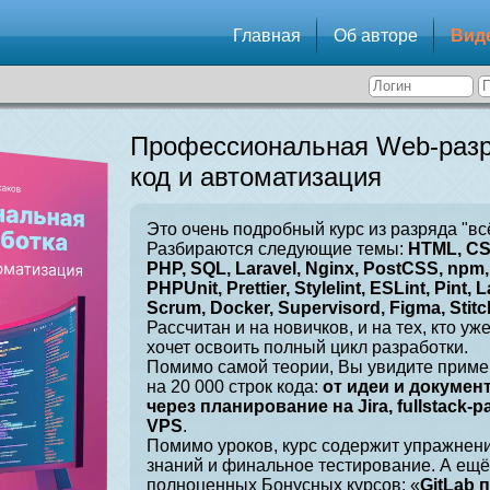
Главная
Об авторе
Вид
Профессиональная Web-разр
код и автоматизация
Это очень подробный курс из разряда "вс
Разбираются следующие темы:
HTML, CSS
PHP, SQL, Laravel, Nginx, PostCSS, npm, 
PHPUnit, Prettier, Stylelint, ESLint, Pint, L
Scrum, Docker, Supervisord, Figma, Stitch
Рассчитан и на новичков, и на тех, кто уж
хочет освоить полный цикл разработки.
Помимо самой теории, Вы увидите приме
на 20 000 строк кода:
от идеи и докумен
через планирование на Jira, fullstack-
VPS
.
Помимо уроков, курс содержит упражнен
знаний и финальное тестирование. А ещё
полноценных Бонусных курсов: «
GitLab 