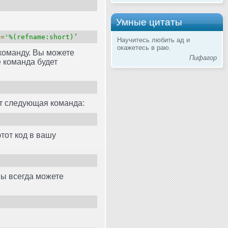
Умные цитаты
t
=
'%(refname:short)’
Научитесь любить ад и
окажетесь в раю.
команду. Вы можете
Пифагор
е команда будет
т следующая команда:
тот код в вашу
 Вы всегда можете