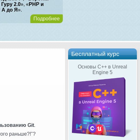
 Гуру 2.0
», «
PHP и
т А до Я
».
Подробнее
Бесплатный курс
Основы C++ в Unreal
Engine 5
ьзованию Git
.
того раньше?!"?