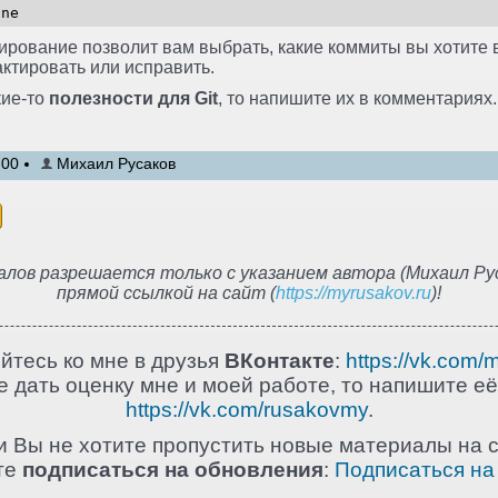
une
рование позволит вам выбрать, какие коммиты вы хотите в
ктировать или исправить.
кие-то
полезности для Git
, то напишите их в комментариях.
:00
Михаил Русаков
лов разрешается только с указанием автора (Михаил Рус
прямой ссылкой на сайт (
https://myrusakov.ru
)!
йтесь ко мне в друзья
ВКонтакте
:
https://vk.com/
 дать оценку мне и моей работе, то напишите её
https://vk.com/rusakovmy
.
и Вы не хотите пропустить новые материалы на с
те
подписаться на обновления
:
Подписаться на