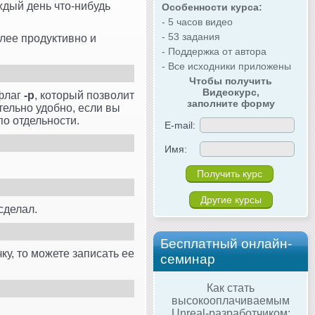
дый день что-нибудь
Особенности курса:
- 5 часов видео
- 53 задания
лее продуктивно и
- Поддержка от автора
- Все исходники приложены
Чтобы получить
Видеокурс,
 флаг
-p
, который позволит
заполните форму
тельно удобно, если вы
по отдельности.
E-mail:
Имя:
Другие курсы
сделал.
Бесплатный онлайн-
ку, то можете записать ее
семинар
Как стать
высокооплачиваемым
Unreal-разработчиком: