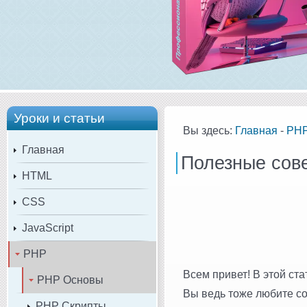
Уроки и статьи
Вы здесь:
Главная
-
PH
Главная
Полезные сове
HTML
CSS
JavaScript
PHP
Всем привет! В этой ст
PHP Основы
Вы ведь тоже любите сов
PHP Скрипты