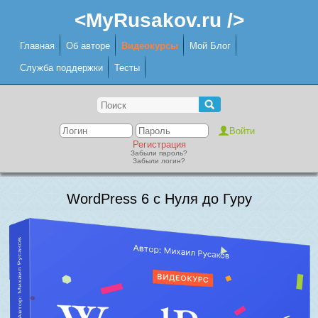
<MyRusakov.ru />
Главная
Об авторе
Видеокурсы
Мой Блог
Служба поддержки
Тесты
Регистрация
Забыли пароль?
Забыли логин?
WordPress 6 с Нуля до Гуру