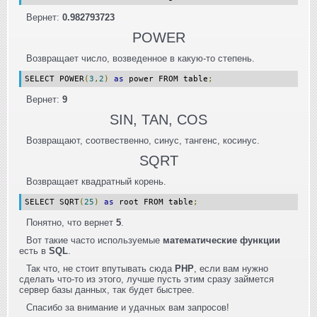
Вернет:
0.982793723
POWER
Возвращает число, возведенное в какую-то степень.
SELECT POWER
(
3
,
2
)
as
power FROM table
;
Вернет:
9
SIN, TAN, COS
Возвращают, соотвественно, синус, тангенс, косинус.
SQRT
Возвращает квадратный корень.
SELECT SQRT
(
25
)
as
root FROM table
;
Понятно, что вернет
5
.
Вот такие часто используемые
математические функции
есть в
SQL
.
Так что, не стоит впутывать сюда
PHP
, если вам нужно
сделать что-то из этого, лучше пусть этим сразу займется
сервер базы данных, так будет быстрее.
Спасибо за внимание и удачных вам запросов!