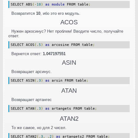
SELECT ABS
(-
10
)
as
module
FROM table
;
Возвратится
10
, ибо это его модуль.
ACOS
Нужен аркосинус? Нет проблем! Вводите число, получайте
ответ.
SELECT ACOS
(.
5
)
as
arcosine FROM table
;
Вернется ответ:
1.047197551
ASIN
Возвращает арсинус.
SELECT ASIN
(.
3
)
as
arsin FROM table
;
ATAN
Возвращает артангес
SELECT ATAN
(.
3
)
as
artangets FROM table
;
ATAN2
То же самое, но для 2 чисел.
SELECT ATAN2
(.
3
,
.
2
)
as
artangets2 FROM table
;