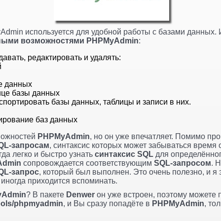
Admin используется для удобной работы с базами данных. 
вными возможностями PHPMyAdmin
:
авать, редактировать и удалять:
й
е данных
ице базы данных
спортировать базы данных, таблицы и записи в них.
ирование баз данных
зможностей
PHPMyAdmin
, но он уже впечатляет. Помимо пр
QL-запросам
, синтаксис которых может забываться время 
да легко и быстро узнать
синтаксис SQL
для определённого
Admin
сопровождается соответствующим
SQL-запросом
. 
QL-запрос
, который был выполнен. Это очень полезно, и я
 иногда приходится вспоминать.
yAdmin
? В пакете
Denwer
он уже встроен, поэтому можете 
/tools/phpmyadmin
, и Вы сразу попадёте в
PHPMyAdmin
, то