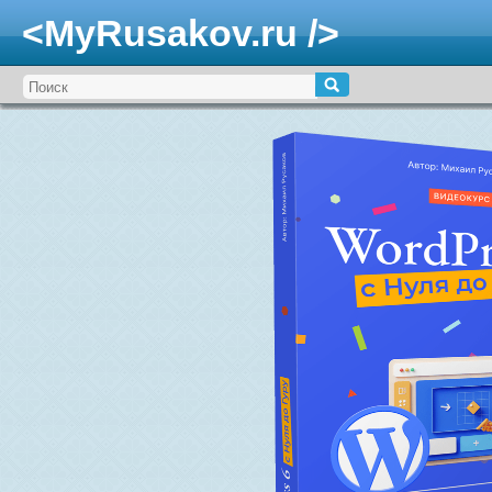
<MyRusakov.ru />