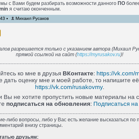
 мы с Вами будем разбирать возможности данного
ПО
более
min
я считаю оконченным.
:43
Михаил Русаков
лов разрешается только с указанием автора (Михаил Рус
прямой ссылкой на сайт (
https://myrusakov.ru
)!
йтесь ко мне в друзья
ВКонтакте
:
https://vk.com/
 дать оценку мне и моей работе, то напишите её
https://vk.com/rusakovmy
.
и Вы не хотите пропустить новые материалы на с
те
подписаться на обновления
:
Подписаться на
ие-либо вопросы, либо у Вас есть желание высказаться по п
мментарий внизу страницы.
татью друзьям: