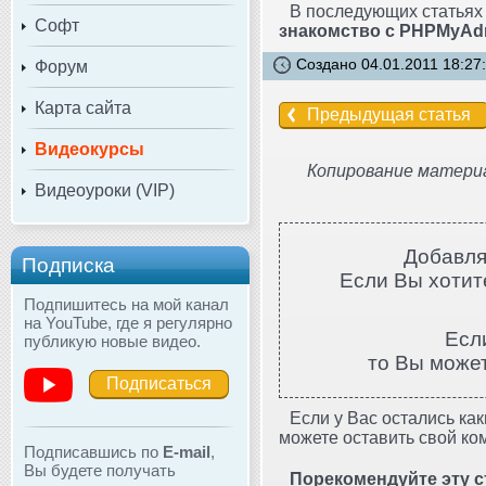
В последующих статьях
Софт
знакомство с PHPMyAd
Создано 04.01.2011 18:27
Форум
Карта сайта
Предыдущая статья
Видеокурсы
Копирование материа
Видеоуроки (VIP)
Добавля
Подписка
Если Вы хотите
Подпишитесь на мой канал
на YouTube, где я регулярно
Есл
публикую новые видео.
то Вы може
Подписаться
Если у Вас остались как
можете оставить свой ко
Подписавшись по
E-mail
,
Вы будете получать
Порекомендуйте эту с