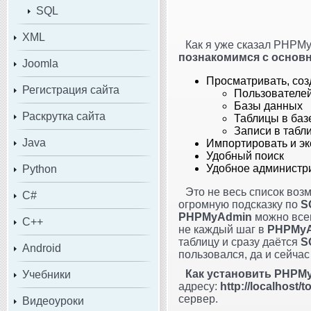
SQL
XML
Как я уже сказал PHPMy
познакомимся с осно
Joomla
Просматривать, созд
Регистрация сайта
Пользователе
Базы данных
Раскрутка сайта
Таблицы в баз
Записи в табл
Java
Импортировать и эк
Удобный поиск
Удобное администр
Python
Это не весь список во
C#
огромную подсказку по
S
PHPMyAdmin
можно всег
C++
не каждый шаг в
PHPMy
таблицу и сразу даётся
S
Android
пользовался, да и сейчас
Как установить PHPM
Учебники
адресу:
http://localhost
сервер.
Видеоуроки