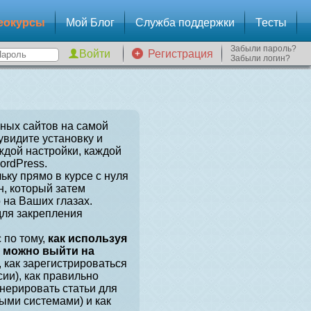
еокурсы
Мой Блог
Служба поддержки
Тесты
Забыли пароль?
Регистрация
Забыли логин?
зных сайтов на самой
увидите установку и
ждой настройки, каждой
ordPress.
ьку прямо в курсе с нуля
, который затем
 на Ваших глазах.
для закрепления
 по тому,
как используя
, можно выйти на
, как зарегистрироваться
сии), как правильно
енерировать статьи для
ыми системами) и как