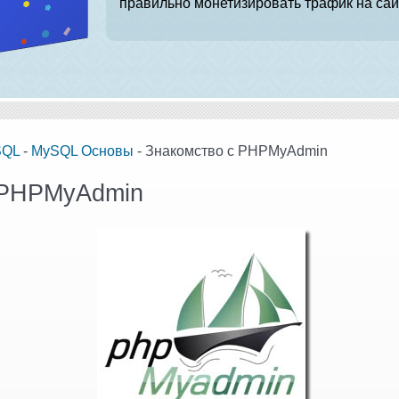
правильно монетизировать трафик на сай
SQL
-
MySQL Основы
- Знакомство с PHPMyAdmin
 PHPMyAdmin