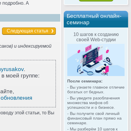
 подробно. А
Бесплатный онлайн-
семинар
Следующая статья
10 шагов к созданию
своей Web-студии
аков) и индексируемой
myrusakov
.
 в моей группе:
После семинара:
- Вы узнаете главное отличие
айте,
богатых от бедных.
 обновления
- Вы увидите разоблачения
множества мифов об
успешности и о бизнесе.
оводу этой статьи, то Вы
- Вы получите свой личный
финансовый план прямо на
семинаре.
- Мы разберём 10 шагов к