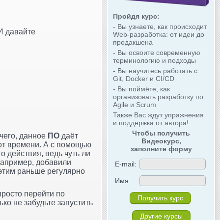
Пройдя курс:
- Вы узнаете, как происходит
И давайте
Web-разработка: от идеи до
продакшена
- Вы освоите современную
терминологию и подходы
- Вы научитесь работать с
Git, Docker и CI/CD
- Вы поймёте, как
организовать разработку по
Agile и Scrum
Также Вас ждут упражнения
и поддержка от автора!
Чтобы получить
очего, данное
ПО
даёт
Видеокурс,
от времени. А с помощью
заполните форму
 действия, ведь чуть ли
Например, добавили
E-mail:
 этим раньше регулярно
Имя:
просто перейти по
лько не забудьте запустить
Другие курсы