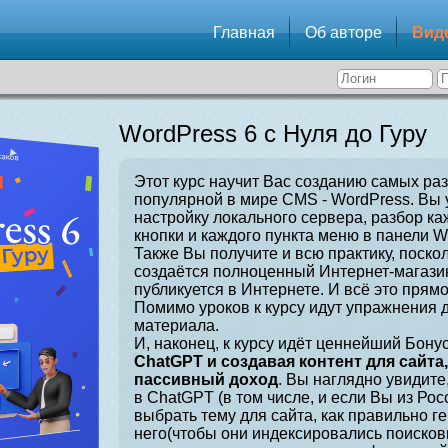
Главная
Об авторе
Вид
WordPress 6 с Нуля до Гуру
Этот курс научит Вас созданию самых ра
популярной в мире CMS - WordPress. Вы 
настройку локального сервера, разбор ка
кнопки и каждого пункта меню в панели W
Также Вы получите и всю практику, поскол
создаётся полноценный Интернет-магазин
публикуется в Интернете. И всё это прямо
Помимо уроков к курсу идут упражнения 
материала.
И, наконец, к курсу идёт ценнейший Бонус
ChatGPT и создавая контент для сайта
пассивный доход
. Вы наглядно увидите
в ChatGPT (в том числе, и если Вы из Рос
выбрать тему для сайта, как правильно г
него(чтобы они индексировались поисков