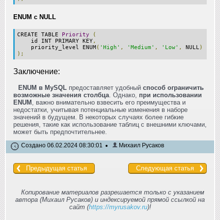
ENUM с NULL
CREATE TABLE
Priority
(
id INT PRIMARY KEY
,
priority_level ENUM
(
'High'
,
'Medium'
,
'Low'
,
NULL
)
);
Заключение:
ENUM в MySQL
предоставляет удобный
способ ограничить
возможные значения столбца
. Однако,
при использовании
ENUM
, важно внимательно взвесить его преимущества и
недостатки, учитывая потенциальные изменения в наборе
значений в будущем. В некоторых случаях более гибкие
решения, такие как использование таблиц с внешними ключами,
может быть предпочтительнее.
Создано 06.02.2024 08:30:01
Михаил Русаков
Предыдущая статья
Следующая статья
Копирование материалов разрешается только с указанием
автора (Михаил Русаков) и индексируемой прямой ссылкой на
сайт (
https://myrusakov.ru
)!