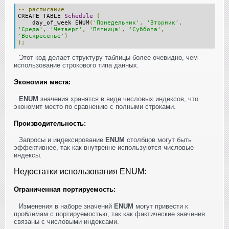
--
расписание
CREATE TABLE
Schedule
(
day_of_week ENUM
(
'Понедельник'
,
'Вторник'
,
'Среда'
,
'Четверг'
,
'Пятница'
,
'Суббота'
,
'Воскресенье'
)
);
Этот код делает структуру таблицы более очевидно, чем
использование строкового типа данных.
Экономия места:
ENUM
значения хранятся в виде числовых индексов, что
экономит место по сравнению с полными строками.
Производительность:
Запросы и индексирование
ENUM
столбцов могут быть
эффективнее, так как внутренне используются числовые
индексы.
Недостатки использования ENUM:
Ограниченная портируемость:
Изменения в наборе значений
ENUM
могут привести к
проблемам с портируемостью, так как фактические значения
связаны с числовыми индексами.