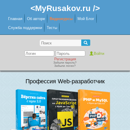
<MyRusakov.ru />
Главная
Об авторе
Видеокурсы
Мой Блог
Служба поддержки
Тесты
Регистрация
Забыли пароль?
Забыли логин?
Профессия Web-разработчик