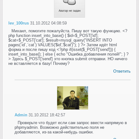
lev_100rus
31.10.2012 04:08:59
Михаил, помогите пожалуйста. Пишу вот такую функцию. <?
php function insert_into_base() { $id=$_POST['id'];
$cat=$_POST['cat']; $result=mysql_query("INSERT INTO
pages(`id`,`cat`) VALUES('$id','$cat')"); } ?> Затем идёт html
форма и после пишу код <?php if(isset($_POST['send'])) {
insert_into_base(); } else { echo "Ошибка добавления полей!"; } ?
> Здесь $_POST['send'] это кнопка submit отправки. НО ничего
не вставляется в базу! Почему?
Ответить
Admin
31.10.2012 18:42:57
Проверьте что будет если сам запрос ввести напрямую в
phpmyadmin. Возможно действительно поля не
добавляются, из-за какой-нибудь ошибки.