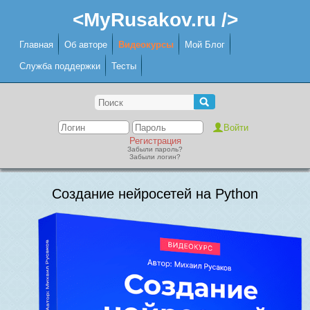
<MyRusakov.ru />
Главная
Об авторе
Видеокурсы
Мой Блог
Служба поддержки
Тесты
Регистрация
Забыли пароль?
Забыли логин?
Создание нейросетей на Python