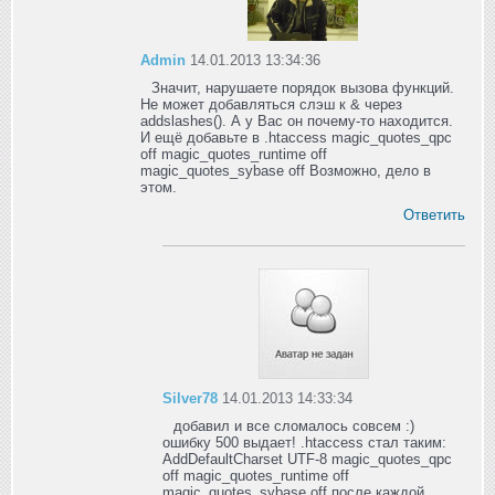
Admin
14.01.2013 13:34:36
Значит, нарушаете порядок вызова функций.
Не может добавляться слэш к & через
addslashes(). А у Вас он почему-то находится.
И ещё добавьте в .htaccess magic_quotes_qpc
off magic_quotes_runtime off
magic_quotes_sybase off Возможно, дело в
этом.
Ответить
Silver78
14.01.2013 14:33:34
добавил и все сломалось совсем :)
ошибку 500 выдает! .htaccess стал таким:
AddDefaultCharset UTF-8 magic_quotes_qpc
off magic_quotes_runtime off
magic_quotes_sybase off после каждой