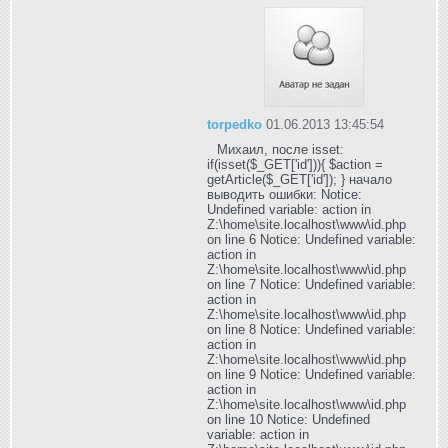
torpedko
01.06.2013 13:45:54
Михаил, после isset:
if(isset($_GET['id'])){ $action =
getArticle($_GET['id']); } начало
выводить ошибки: Notice:
Undefined variable: action in
Z:\home\site.localhost\www\id.php
on line 6 Notice: Undefined variable:
action in
Z:\home\site.localhost\www\id.php
on line 7 Notice: Undefined variable:
action in
Z:\home\site.localhost\www\id.php
on line 8 Notice: Undefined variable:
action in
Z:\home\site.localhost\www\id.php
on line 9 Notice: Undefined variable:
action in
Z:\home\site.localhost\www\id.php
on line 10 Notice: Undefined
variable: action in