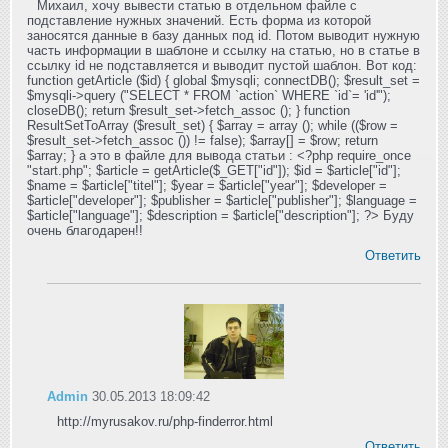
Михаил, хочу вывести статью в отдельном файле с
подставление нужных значений. Есть форма из которой
заносятся данные в базу данных под id. Потом выводит нужную
часть информации в шаблоне и ссылку на статью, но в статье в
ссылку id не подставляется и выводит пустой шаблон. Вот код:
function getArticle ($id) { global $mysqli; connectDB(); $result_set =
$mysqli->query ("SELECT * FROM `action` WHERE `id`= 'id'");
closeDB(); return $result_set->fetch_assoc (); } function
ResultSetToArray ($result_set) { $array = array (); while (($row =
$result_set->fetch_assoc ()) != false); $array[] = $row; return
$array; } а это в файле для вывода статьи : <?php require_once
"start.php"; $article = getArticle($_GET["id"]); $id = $article["id"];
$name = $article["titel"]; $year = $article["year"]; $developer =
$article["developer"]; $publisher = $article["publisher"]; $language =
$article["language"]; $description = $article["description"]; ?> Буду
очень благодарен!!
Ответить
Admin
30.05.2013 18:09:42
http://myrusakov.ru/php-finderror.html
Ответить