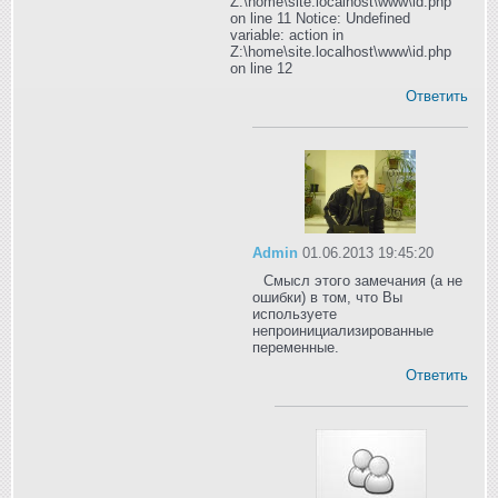
Z:\home\site.localhost\www\id.php
on line 11 Notice: Undefined
variable: action in
Z:\home\site.localhost\www\id.php
on line 12
Ответить
Admin
01.06.2013 19:45:20
Смысл этого замечания (а не
ошибки) в том, что Вы
используете
непроинициализированные
переменные.
Ответить