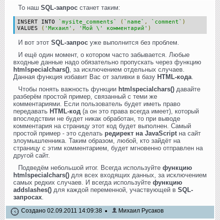
То наш
SQL-запрос
станет таким:
INSERT INTO
`mysite_comments`
(
`name`
,
`comment`
)
VALUES
(
'Михаил'
,
'Мой \' комментарий'
)
И вот этот
SQL-запрос
уже выполнится без проблем.
И ещё один момент, о котором часто забывается. Любые
входные данные надо обязательно пропускать через функцию
htmlspecialchars()
, за исключением отдельных случаев.
Данная функция избавит Вас от заливки в базу
HTML-кода
.
Чтобы понять важность функции
htmlspecialchars()
давайте
разберём простой пример, связанный с теми же
комментариями. Если пользователь будет иметь право
передавать
HTML-код
(а он это права всегда имеет), который
впоследствии не будет никак обработан, то при выводе
комментария на страницу этот код будет выполнен. Самый
простой пример - это сделать
редирект на JavaScript
на сайт
злоумышленника. Таким образом, любой, кто зайдёт на
страницу с этим комментарием, будет мгновенно отправлен на
другой сайт.
Подведём небольшой итог. Всегда используйте
функцию
htmlspecialchars()
для всех входящих данных, за исключением
самых редких случаев. И всегда используйте
функцию
addslashes()
для каждой переменной, участвующей в
SQL-
запросах
.
Создано 02.09.2011 14:09:38
Михаил Русаков