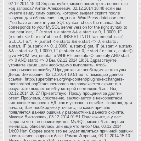
02.12.2014 18:43 Здравствуйте, можно посмотреть полностью
код запроса? Антон Алексеевич, 02.12.2014 18:48 если вы
имеете ввиду саму ошибку, которую выдает скрипт после
запуска для обновления, тогда вот: WordPress database error:
[You have an error in your SQL syntax; check the manual that
corresponds to your MySQL server version for the right syntax to
use near 'get, IF (e.start < e.startx && e.start <> 0, 1.0000, IF
(e.startx <> 0, e.sta' at line 4] INSERT INTO `wp_emetal_calc`
SELECT e.*, IF (e.start < e.startx && e.start <> 0, e.startx /
e.start, IF (e.startx <> 0, 1.0000, e.startx)) get, IF (e.start < e.startx
&& e.start <> 0, 1.0000, IF (e.startx <> 0, e.start / e.startx, e.start))
give FROM `wp_emetal` e WHERE emetalx <> emetaly AND start
<> 0 AND startx <> 0 Вы, 02.12.2014 19:31 Здравствуйте,
уточните какие шаги необходимо выполнить, чтобы
воспроизвести ошибку? Предоставьте необходимые доступы.
Денис Викторович, 02.12.2014 19:51 вот с помощью данной
ссылки: http://superobmen.org/wp-content/plugins/exchangers-
monitor/tbot.php?tb=superobmen.org запускается скрипт и в
результате выдает ошибку которой не должно быть. Вы,
02.12.2014 20:27 Приветствую. Прошу прощения за долгий
ответ. Проблема, собственно, заключается в некорректном
синтаксисе запроса к БД, как и указано в ошибке. Полагаю, для
начала, Вам необходимо уточнить, по какой причине
появляется данная ошибка у разработчика данного скрипта.
Максим Викторович, 03.12.2014 01:51 Подскажите, а у вас
вчера ни чего не происходило с MySQL, может быть версия
менялась, обновлялась или ещё что либо? Вы, 03.12.2014
14:00 Нет. Скорее всего это не будет являться причиной ошибки
в синтаксисе запроса к базе. Роман Игоревич, 03.12.2014 15:10
Может Вы поможете? Или подсказать что делать?