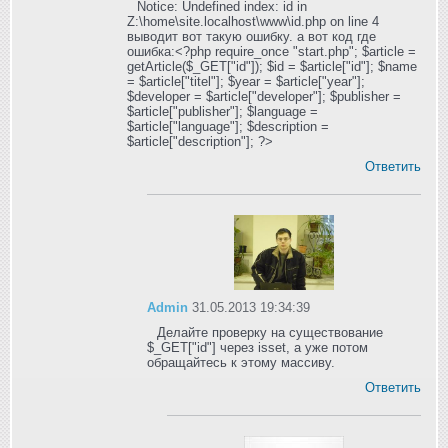
Notice: Undefined index: id in
Z:\home\site.localhost\www\id.php on line 4
выводит вот такую ошибку. а вот код где
ошибка:<?php require_once "start.php"; $article =
getArticle($_GET["id"]); $id = $article["id"]; $name
= $article["titel"]; $year = $article["year"];
$developer = $article["developer"]; $publisher =
$article["publisher"]; $language =
$article["language"]; $description =
$article["description"]; ?>
Ответить
Admin
31.05.2013 19:34:39
Делайте проверку на существование
$_GET["id"] через isset, а уже потом
обращайтесь к этому массиву.
Ответить