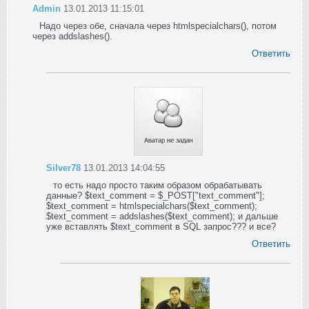
Admin
13.01.2013 11:15:01
Надо через обе, сначала через htmlspecialchars(), потом
через addslashes().
Ответить
Silver78
13.01.2013 14:04:55
то есть надо просто таким образом обрабатывать
данные? $text_comment = $_POST["text_comment"];
$text_comment = htmlspecialchars($text_comment);
$text_comment = addslashes($text_comment); и дальше
уже вставлять $text_comment в SQL запрос??? и все?
Ответить