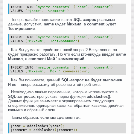
INSERT INTO
`mysite_comments`
(
`name`
,
`comment`
)
VALUES
(
'$name'
,
'$comment'
)
Теперь давайте подставим в этот
SQL-запрос
реальные
данные, допустим,
name
будет
Михаил
, а
comment
будет
Тестирование
.
INSERT INTO
`mysite_comments`
(
`name`
,
`comment`
)
VALUES
(
'Михаил'
,
'Тестирование'
)
Как Вы думаете, сработает такой запрос? Безусловно, он
будет прекрасно работать. Но что если кто-нибудь введёт
name
Михаил
, а
comment
Мой ' комментарий
:
INSERT INTO
`mysite_comments`
(
`name`
,
`comment`
)
VALUES
(
'Михаил'
,
'Мой '
комментарий
')
Как Вы понимаете, данный
SQL-запрос не будет выполнен
.
И вот теперь расскажу об решении этой проблемы.
Необходимо любые переменные, которые используются в
SQL-запросах
, пропускать через функции
addslashes()
.
Данные функция занимается экранированием следующих
спецсимволов: одинарная кавычка, обратная кавычка, двойная
кавычка и обратный слеш.
Таким образом, если мы сделаем так:
$name
=
addslashes
(
$name
);
$comment
=
addslashes
(
$comment
);