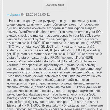
melpawa
04.12.2014 23:00:11
Не знаю, в данную ли рубрику я пишу, но проблема у меня в
следующем. Есть мониторинг обменных валют. В последние
дни при попытке обновить экспортный файл курсов выдает
ошибку: WordPress database error: [You have an error in your SQL
syntax; check the manual that corresponds to your MySQL server
version for the right syntax to use near 'get, IF (e.start < e.startx
&& e.start <> 0, 1.0000, IF (e.startx <> 0, e.sta' at line 4] INSERT
INTO `wp_emetal_calc` SELECT e.*, IF (e.start < e.startx &&
e.start <> 0, e.startx / e.start, IF (e.startx <> 0, 1.0000, e.startx))
get, IF (e.start < e.startx && e.start <> 0, 1.0000, IF (e.startx <> 0,
e.start / e.startx, e.start)) give FROM `wp_emetal` e WHERE
emetalx <> emetaly AND start <> 0 AND startx <> 0 Писал на
хостинг. Вот переписка: Здравствуйте, нужна Ваша помощь,
возникла непонятная проблема, мой сайт http://superobmen.org/
который находится на этом аккаунте, ещё сегодня работал всё
было нормально, сейчас сам сайт в принципе работает, но что-
то странное произошло с базой данных, сайт является
мониторингом и регулярно выводит определённые данные на
главной странице, сейчас страница пустая, ни каких данных не
выдает, что произошло не могу понять, внутри в админке пишет
такую ошибку: database error: [You have an error in your SQL
syntax; check the manual that corresponds to your MySQL server
version for the right syntax to use near 'get, IF (e.start < e.startx
&& e.start <> 0, 1.0000, IF (e.startx <> 0, e.sta' at line 4] помогите
плиз, пробую восстановить из бекапа, тоже выдает ошибку. Вы,