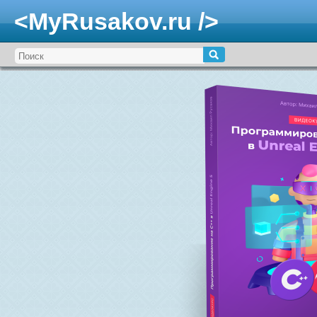
<MyRusakov.ru />