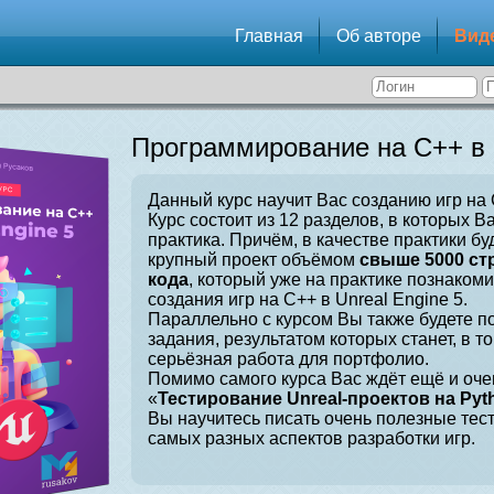
Главная
Об авторе
Вид
Программирование на C++ в U
Данный курс научит Вас созданию игр на C
Курс состоит из 12 разделов, в которых В
практика. Причём, в качестве практики бу
крупный проект объёмом
свыше 5000 ст
кода
, который уже на практике познаком
создания игр на C++ в Unreal Engine 5.
Параллельно с курсом Вы также будете 
задания, результатом которых станет, в т
серьёзная работа для портфолио.
Помимо самого курса Вас ждёт ещё и оче
«
Тестирование Unreal-проектов на Pyt
Вы научитесь писать очень полезные тес
самых разных аспектов разработки игр.