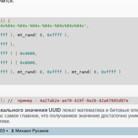
чится.
d
()
{
04x%04x-%04x-%04x-%04x-%04x%04x%04x'
,
ffff
),
mt_rand
(
0
,
0xffff
),
ffff
),
0fff
)
|
0x4000
,
3fff
)
|
0x8000
,
ffff
),
mt_rand
(
0
,
0xffff
),
mt_rand
(
0
,
0xffff
)
();
// пример - 4a27ab2e-ae70-419f-9a26-42a67805d87e
кального значения UUID
лежат математика и битовые опер
с самое главное, что получаемое значение достаточно уни
тике.
:03
Михаил Русаков