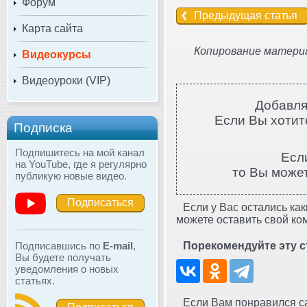
Форум
Предыдущая статья
Карта сайта
Копирование материа
Видеокурсы
Видеоуроки (VIP)
Добавля
Если Вы хотите
Подписка
Подпишитесь на мой канал
Есл
на YouTube, где я регулярно
то Вы може
публикую новые видео.
Подписаться
Если у Вас остались как
можете оставить свой ко
Порекомендуйте эту с
Подписавшись по
E-mail
,
Вы будете получать
уведомления о новых
статьях.
Если Вам понравился сай