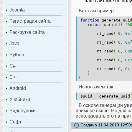
ваш сайт уже не полу
Joomla
Вот сам пример:
function
generate_uui
Регистрация сайта
return
sprintf
(
'%
Раскрутка сайта
mt_rand
(
0
,
0x
mt_rand
(
0
,
0x
Java
mt_rand
(
0
,
0x
Python
mt_rand
(
0
,
0x
C#
mt_rand
(
0
,
0x
);
C++
}
Используем так:
Android
$uuid
=
generate_uuid
Учебники
В основе генерации
уни
примере выше. Но для на
Видеоуроки
использовать его на прак
Софт
Создано 11.04.2019 12:50