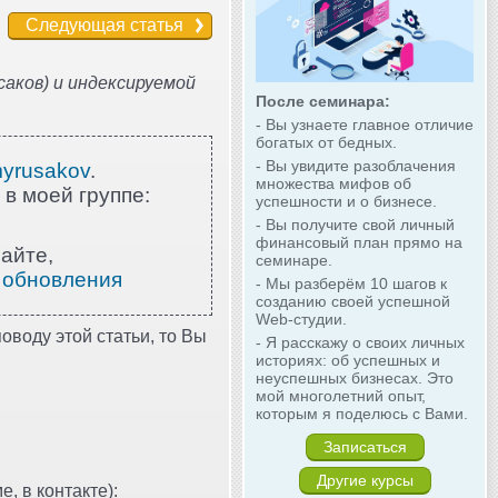
Следующая статья
аков) и индексируемой
После семинара:
- Вы узнаете главное отличие
богатых от бедных.
- Вы увидите разоблачения
myrusakov
.
множества мифов об
 в моей группе:
успешности и о бизнесе.
- Вы получите свой личный
финансовый план прямо на
айте,
семинаре.
 обновления
- Мы разберём 10 шагов к
созданию своей успешной
Web-студии.
оводу этой статьи, то Вы
- Я расскажу о своих личных
историях: об успешных и
неуспешных бизнесах. Это
мой многолетний опыт,
которым я поделюсь с Вами.
Записаться
Другие курсы
, в контакте):