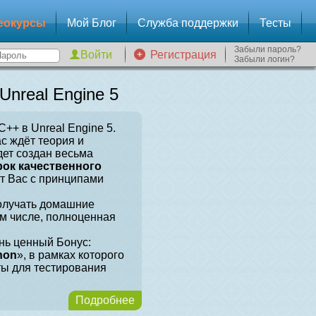
еокурсы
Мой Блог
Служба поддержки
Тесты
Забыли пароль?
Регистрация
Забыли логин?
nreal Engine 5
++ в Unreal Engine 5.
ас ждёт теория и
дет создан весьма
рок качественного
ит Вас с принципами
получать домашние
ом числе, полноценная
нь ценный Бонус:
hon
», в рамках которого
ты для тестирования
Подробнее