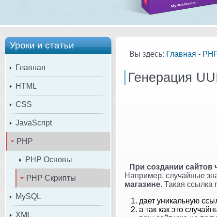
Уроки и статьи
Вы здесь:
Главная
-
PH
Главная
Генерация UU
HTML
CSS
JavaScript
PHP
PHP Основы
При создании сайтов 
Например, случайные зн
PHP Скрипты
магазине
. Такая ссылка 
MySQL
дает уникальную ссы
а так как это случай
XML