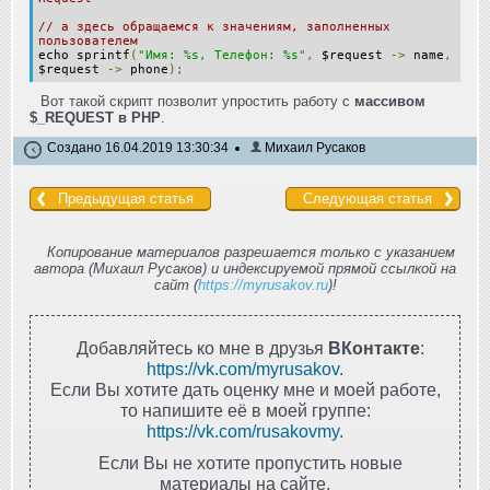
// а здесь обращаемся к значениям, заполненных
пользователем
echo sprintf
(
"Имя: %s, Телефон: %s"
,
$request
->
name
,
$request
->
phone
);
Вот такой скрипт позволит упростить работу с
массивом
$_REQUEST в PHP
.
Создано 16.04.2019 13:30:34
Михаил Русаков
Предыдущая статья
Следующая статья
Копирование материалов разрешается только с указанием
автора (Михаил Русаков) и индексируемой прямой ссылкой на
сайт (
https://myrusakov.ru
)!
Добавляйтесь ко мне в друзья
ВКонтакте
:
https://vk.com/myrusakov
.
Если Вы хотите дать оценку мне и моей работе,
то напишите её в моей группе:
https://vk.com/rusakovmy
.
Если Вы не хотите пропустить новые
материалы на сайте,