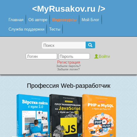
<MyRusakov.ru />
Главная
Об авторе
Видеокурсы
Мой Блог
Служба поддержки
Тесты
Регистрация
Забыли пароль?
Забыли логин?
Профессия Web-разработчик