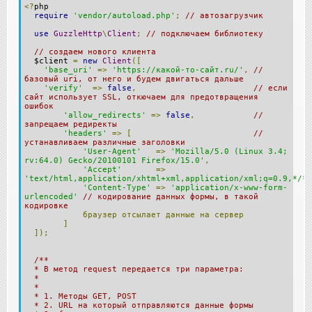
<?
php
require
'vendor/autoload.php'
;
// автозагрузчик
use
GuzzleHttp
\
Client
;
// подключаем библиотеку
// создаем нового клиента
$client
=
new
Client
([
'base_uri'
=>
'https://какой-то-сайт.ru/'
,
//
базовый uri, от него и будем двигаться дальше
'verify'
=>
false
,
// если
сайт использует SSL, откючаем для предотвращения
ошибок
'allow_redirects'
=>
false
,
//
запрещаем редиректы
'headers'
=>
[
//
устанавливаем различные заголовки
'User-Agent'
=>
'Mozilla/5.0 (Linux 3.4;
rv:64.0) Gecko/20100101 Firefox/15.0'
,
'Accept'
=>
'text/html,application/xhtml+xml,application/xml;q=0.9,*/*;
'Content-Type'
=>
'application/x-www-form-
urlencoded'
// кодирование данных формы, в такой
кодировке
браузер
отсылает
данные
на
сервер
]
]);
/**
* В метод request передается три параметра:
*
*
* 1. Методы GET, POST
* 2. URL на который отправляются данные формы