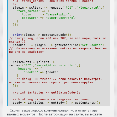
* 3. forms_params - значения логина и пароля
*/
$login
=
$client
->
request
(
'POST'
,
'/login.html'
,[
'form_params'
=>
[
'login'
=>
'VasyaPupkin'
,
'password'
=>
'SuperPuperParol'
]
]);
print
(
$login
->
getStatusCode
());
// статус код, если 200 или 302, то все норм, хотя не
всегда)))
$cookie
=
$login
->
getHeaderLine
(
'Set-Cookie'
);
// обязательно вытаскиваем cookies из запроса, без них
ничего не сработает
$discounts
=
$client
->
request
(
'GET'
,
'secret/discounts.html'
,[
'headers'
=>
[
'Cookie'
=>
$cookie
],
/*'debug' => true*/
// если захотите посмотреть
что-же отправляет ваш скрипт, расскоментируйте
]);
//print $articles -> getStatusCode();
// html код страницы со скидками, например
$body
=
$articles
->
getBody
()
->
getContents
();
Скрипт выше хорошо комментирован, но я отмечу пару
важных моментов. После авторизации на сайте, вы можете