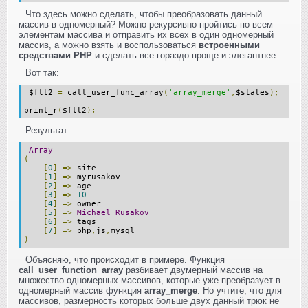
Что здесь можно сделать, чтобы преобразовать данный
массив в одномерный? Можно рекурсивно пройтись по всем
элементам массива и отправить их всех в один одномерный
массив, а можно взять и воспользоваться
встроенными
средствами PHP
и сделать все гораздо проще и элегантнее.
Вот так:
$flt2
=
call_user_func_array
(
'array_merge'
,
$states
);
print_r
(
$flt2
);
Результат:
Array
(
[
0
]
=>
site
[
1
]
=>
myrusakov
[
2
]
=>
age
[
3
]
=>
10
[
4
]
=>
owner
[
5
]
=>
Michael
Rusakov
[
6
]
=>
tags
[
7
]
=>
php
,
js
,
mysql
)
Объясняю, что происходит в примере. Функция
call_user_function_array
разбивает двумерный массив на
множество одномерных массивов, которые уже преобразует в
одномерный массив функция
array_merge
. Но учтите, что для
массивов, размерность которых больше двух данный трюк не