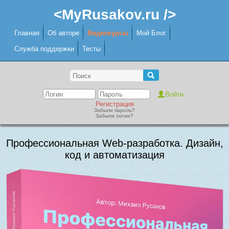
<MyRusakov.ru />
Главная
Об авторе
Видеокурсы
Мой Блог
Служба поддержки
Тесты
Регистрация
Забыли пароль?
Забыли логин?
Профессиональная Web-разработка. Дизайн,
код и автоматизация