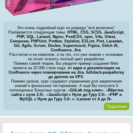
Это очень подробный курс из разряда "всё включено".
Разбираются следующие темы:
HTML, CSS, SCSS, JavaScript,
PHP, SQL, Laravel, Nginx, PostCSS, npm, Vite, Vitest,
Composer, PHPUnit, Prettier, Stylelint, ESLint, Pint, Larastan,
Git, Agile, Scrum, Docker, Supervisord, Figma, Stitch AI,
Confluence, Jira
.
Рассчитан и на новичков, и на тех, кто уже знаком с основами,
но хочет освоить полный цикл разработки.
Помимо самой теории, Вы увидите пример создания Web-
проекта на 20 000 строк кода:
от идеи и документации на
Confluence через планирование на Jira, fullstack-разработку
до деплоя на VPS
.
Помимо уроков, курс содержит упражнения для закрепления
знаний и финальное тестирование. А ещё Вы получите 5
полноценных Бонусных курсов: «
GitLab под ключ
», «
Вёрстка
сайта с нуля 2.0
», «
JavaScript с Нуля до Гуру 2.0
», «
PHP и
MySQL с Нуля до Гуру 3.0
» и «
Laravel от А до Я
».
Подробнее