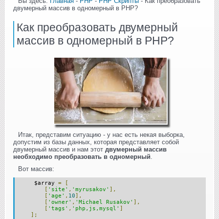
Вы здесь:
Главная
-
PHP
-
PHP Скрипты
- Как преобразовать
двумерный массив в одномерный в PHP?
Как преобразовать двумерный
массив в одномерный в PHP?
Итак, представим ситуацию - у нас есть некая выборка,
допустим из базы данных, которая представляет собой
двумерный массив и нам этот
двумерный массив
необходимо преобразовать в одномерный
.
Вот массив:
$array
=
[
[
'site'
,
'myrusakov'
],
[
'age'
,
10
],
[
'owner'
,
'Michael Rusakov'
],
[
'tags'
,
'php,js,mysql'
]
];