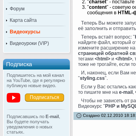
"
charset
" - поставьт
"
content
" - советую о
Форум
сообщения в
HTML-
Карта сайта
Теперь Вы можете запу
её заполнить и отправить
Видеокурсы
Теперь встаёт вопрос: "
найдите файл, который от
Видеоуроки (VIP)
измените расширение н
страницей обратной св
тегами
<html>
и
</html>
,
Подписка
тоже не трогайте, если то
И, наконец, если Вам н
Подпишитесь на мой канал
"
styling.css
".
на YouTube, где я регулярно
публикую новые видео.
Если у Вас остались как
то пишите мне на
e-mail
,
Подписаться
Чтобы не зависеть от р
Видеокурс "
PHP и MySQL
Создано 02.12.2010 18:18
Подписавшись по
E-mail
,
Вы будете получать
уведомления о новых
статьях.