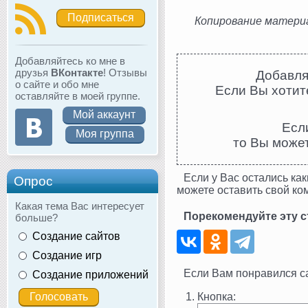
Подписаться
Копирование материа
Добавляйтесь ко мне в
друзья
ВКонтакте
! Отзывы
Добавля
о сайте и обо мне
Если Вы хотите
оставляйте в моей группе.
Мой аккаунт
Есл
Моя группа
то Вы може
Если у Вас остались как
Опрос
можете оставить свой ко
Какая тема Вас интересует
Порекомендуйте эту с
больше?
Создание сайтов
Создание игр
Если Вам понравился сай
Создание приложений
Кнопка: