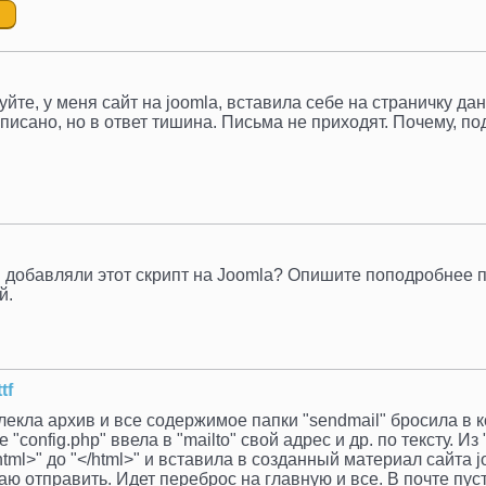
йте, у меня сайт на joomla, вставила себе на страничку да
описано, но в ответ тишина. Письма не приходят. Почему, п
 добавляли этот скрипт на Joomla? Опишите поподробнее 
й.
tf
лекла архив и все содержимое папки "sendmail" бросила в к
 "config.php" ввела в "mailto" свой адрес и др. по тексту. И
html>" до "</html>" и вставила в созданный материал сайта 
аю отправить. Идет переброс на главную и все. В почте пуст