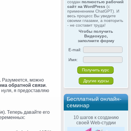
создан
полностью рабочий
сайт на WordPress
(с
применением ChatGPT). И
весь процесс Вы увидите
своими глазами, а повторить
- не составит труда!
Чтобы получить
Видеокурс,
заполните форму
E-mail:
Имя:
а. Разумеется, можно
Другие курсы
ма обратной связи
.
с нуля, я предоставляю
Бесплатный онлайн-
семинар
я). Теперь давайте его
переменных:
10 шагов к созданию
своей Web-студии