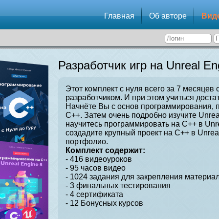
Главная
Об авторе
Вид
Разработчик игр на Unreal En
Этот комплект с нуля всего за 7 месяцев 
разработчиком. И при этом учиться достат
Начнёте Вы с основ программирования, 
C++. Затем очень подробно изучите Unrea
научитесь программировать на C++ в Unre
создадите крупный проект на C++ в Unrea
портфолио.
Комплект содержит:
- 416 видеоуроков
- 95 часов видео
- 1024 задания для закрепления материал
- 3 финальных тестирования
- 4 сертификата
- 12 Бонусных курсов