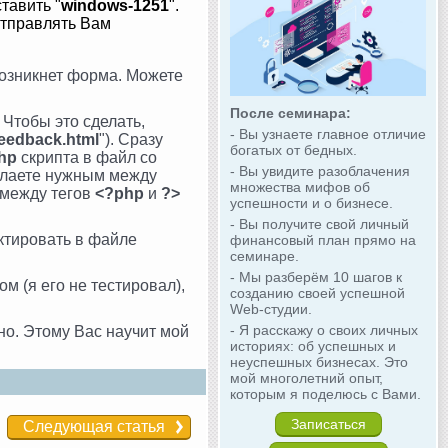
тавить "
windows-1251
".
 отправлять Вам
возникнет форма. Можете
После семинара:
. Чтобы это сделать,
- Вы узнаете главное отличие
feedback.html
"). Сразу
богатых от бедных.
php
скрипта в файл со
- Вы увидите разоблачения
желаете нужным между
множества мифов об
о между тегов
<?php
и
?>
успешности и о бизнесе.
- Вы получите свой личный
ктировать в файле
финансовый план прямо на
семинаре.
- Мы разберём 10 шагов к
м (я его не тестировал),
созданию своей успешной
Web-студии.
- Я расскажу о своих личных
но. Этому Вас научит мой
историях: об успешных и
неуспешных бизнесах. Это
мой многолетний опыт,
которым я поделюсь с Вами.
Записаться
Следующая статья