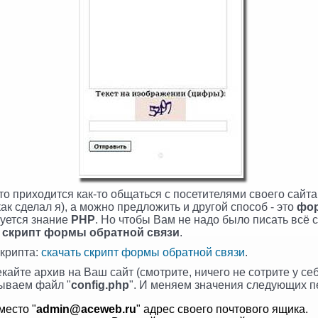
сто приходится как-то общаться с посетителями своего сайт
как сделал я), а можно предложить и другой способ - это
фор
буется знание
PHP
. Но чтобы Вам не надо было писать всё 
й
скрипт формы обратной связи
.
скрипта:
скачать скрипт формы обратной связи
.
айте архив на Ваш сайт (смотрите, ничего не сотрите у себ
рываем файл "
config.php
". И меняем значения следующих 
вместо "
admin@aceweb.ru
" адрес своего почтового ящика.