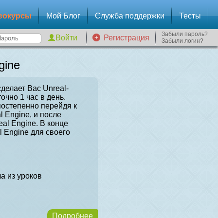
еокурсы
Мой Блог
Служба поддержки
Тесты
Забыли пароль?
Регистрация
Забыли логин?
gine
сделает Вас Unreal-
очно 1 час в день.
постепенно перейдя к
l Engine, и после
al Engine. В конце
l Engine для своего
а из уроков
Подробнее