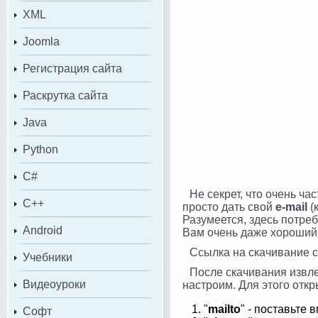
XML
Joomla
Регистрация сайта
Раскрутка сайта
Java
Python
C#
Не секрет, что очень ча
C++
просто дать свой
e-mail
(
Разумеется, здесь потре
Android
Вам очень даже хороши
Ссылка на скачивание 
Учебники
После скачивания извлек
Видеоуроки
настроим. Для этого отк
"
mailto
" - поставьте 
Софт