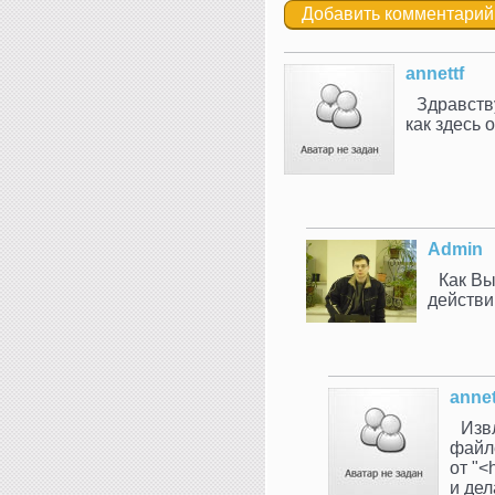
annettf
Здравству
как здесь 
Admin
Как Вы
действи
annet
Изв
файле
от "<
и дел