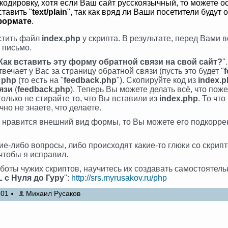
е кодировку, хотя если Ваш сайт русскоязычный, то можете ос
ставить "
text/plain
", так как вряд ли Ваши посетители будут
формате
.
стить файл
index.php
у скрипта. В результате, перед Вами 
 письмо.
Как вставить эту форму обратной связи на свой сайт?
"
вечает у Вас за страницу обратной связи (пусть это будет "
а
php
(то есть на "
feedback.php
"). Скопируйте код из
index.
язи
(
feedback.php
). Теперь Вы можете делать всё, что по
 только не стирайте то, что Вы вставили из
index.php
. То чт
чно не знаете, что делаете.
е нравится внешний вид формы, то Вы можете его подкорре
ие-либо вопросы, либо происходят какие-то глюки со скрипто
 чтобы я исправил.
аботы чужих скриптов, научитесь их создавать самостоятель
 с Нуля до Гуру
":
http://srs.myrusakov.ru/php
:01
Михаил Русаков