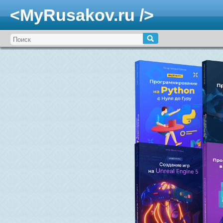
<MyRusakov.ru />