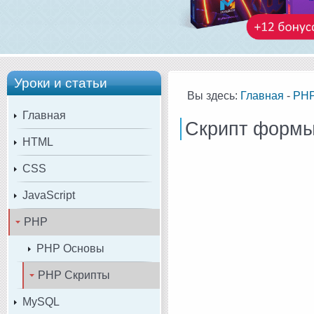
Уроки и статьи
Вы здесь:
Главная
-
PH
Главная
Скрипт формы
HTML
CSS
JavaScript
PHP
PHP Основы
PHP Скрипты
MySQL