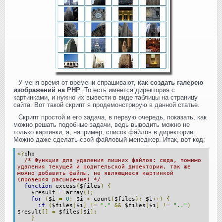
У меня время от времени спрашивают,
как создать галерею
изображений на PHP
. То есть имеется директория с
картинками, и нужно их вывести в виде таблицы на страницу
сайта. Вот такой скрипт я продемонстрирую в данной статье.
Скрипт простой и его задача, в первую очередь, показать, как
можно решать подобные задачи, ведь выводить можно не
только картинки, а, например, список файлов в директории.
Можно даже сделать свой файловый менеджер. Итак, вот код:
<?
php
/* Функция для удаления лишних файлов: сюда, помимо
удаления текущей и родительской директории, так же
можно добавить файлы, не являющиеся картинкой
(проверяя расширение) */
function
excess
(
$files
)
{
$result
=
array
();
for
(
$i
=
0
;
$i
<
count
(
$files
);
$i
++)
{
if
(
$files
[
$i
]
!=
"."
&&
$files
[
$i
]
!=
".."
)
$result
[]
=
$files
[
$i
];
}