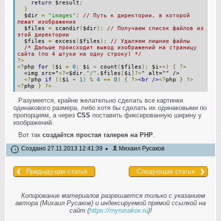
return
$result
;
}
$dir
=
"images"
;
// Путь к директории, в которой
лежат изображения
$files
=
scandir
(
$dir
);
// Получаем список файлов из
этой директории
$files
=
excess
(
$files
);
// Удаляем лишние файлы
/* Дальше происходит вывод изображений на страницу
сайта (по 4 штуки на одну строку) */
?>
<?
php
for
(
$i
=
0
;
$i
<
count
(
$files
);
$i
++)
{
?>
<img src="
<?=
$dir
.
"/"
.
$files
[
$i
]?>
" alt="" />
<?
php
if
((
$i
+
1
)
%
4
==
0
)
{
?>
<br
/>
<?
php
}
?>
<?
php
}
?>
Разумеется, крайне желательно сделать все картинки
одинакового размера, либо хотя бы сделать их одинаковыми по
пропорциям, а через
CSS
поставить фиксированную ширину у
изображений.
Вот так
создаётся простая галерея на PHP
.
Создано 27.11.2013 12:41:39
Михаил Русаков
Предыдущая статья
Следующая статья
Копирование материалов разрешается только с указанием
автора (Михаил Русаков) и индексируемой прямой ссылкой на
сайт (
https://myrusakov.ru
)!