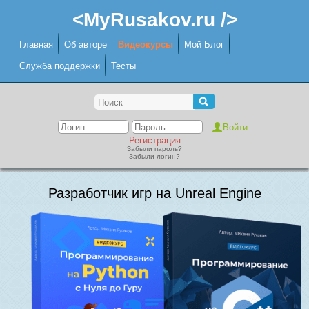
<MyRusakov.ru />
Главная
Об авторе
Видеокурсы
Мой Блог
Служба поддержки
Тесты
Регистрация
Забыли пароль?
Забыли логин?
Разработчик игр на Unreal Engine