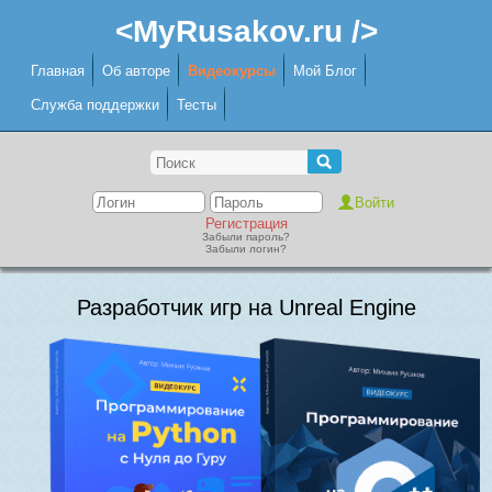
<MyRusakov.ru />
Главная
Об авторе
Видеокурсы
Мой Блог
Служба поддержки
Тесты
Регистрация
Забыли пароль?
Забыли логин?
Разработчик игр на Unreal Engine