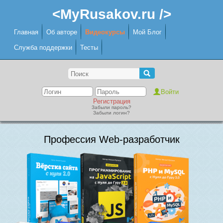
<MyRusakov.ru />
Главная
Об авторе
Видеокурсы
Мой Блог
Служба поддержки
Тесты
Регистрация
Забыли пароль?
Забыли логин?
Профессия Web-разработчик