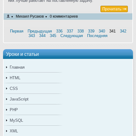
них лучше работает на поставленную задачу.
Прочитать
Михаил Русаков
0 комментариев
Первая
Предыдущая
336
337
338
339
340
341
342
343
344
345
Следующая
Последняя
Уроки и статьи
Главная
HTML
CSS
JavaScript
PHP
MySQL
XML