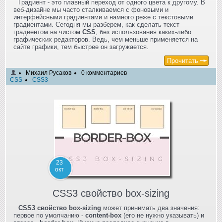
Градиент - это плавный переход от одного цвета к другому. В
веб-дизайне мы часто сталкиваемся с фоновыми и
интерфейсными градиентами и намного реже с текстовыми
градиентами. Сегодня мы разберем, как сделать текст
градиентом на чистом
CSS
, без использования каких-либо
графических редакторов. Ведь, чем меньше применяется на
сайте графики, тем быстрее он загружается.
Прочитать
Михаил Русаков
0 комментариев
CSS
CSS3
23
окт
CSS3 свойство box-sizing
CSS3 свойство box-sizing
может принимать два значения:
первое по умолчанию -
content-box
(его не нужно указывать) и