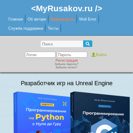
<MyRusakov.ru />
Главная
Об авторе
Видеокурсы
Мой Блог
Служба поддержки
Тесты
Регистрация
Забыли пароль?
Забыли логин?
Разработчик игр на Unreal Engine