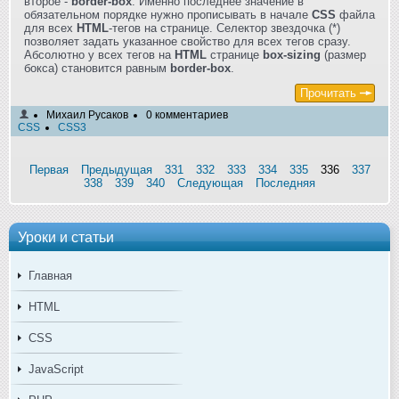
второе -
border-box
. Именно последнее значение в
обязательном порядке нужно прописывать в начале
CSS
файла
для всех
HTML
-тегов на странице. Селектор звездочка (*)
позволяет задать указанное свойство для всех тегов сразу.
Абсолютно у всех тегов на
HTML
странице
box-sizing
(размер
бокса) становится равным
border-box
.
Прочитать
Михаил Русаков
0 комментариев
CSS
CSS3
Первая
Предыдущая
331
332
333
334
335
336
337
338
339
340
Следующая
Последняя
Уроки и статьи
Главная
HTML
CSS
JavaScript