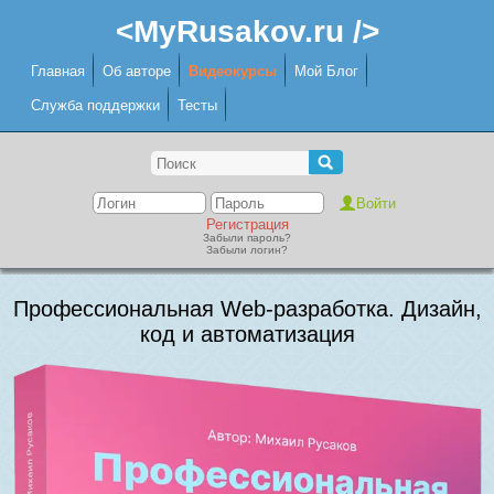
<MyRusakov.ru />
Главная
Об авторе
Видеокурсы
Мой Блог
Служба поддержки
Тесты
Регистрация
Забыли пароль?
Забыли логин?
Профессиональная Web-разработка. Дизайн,
код и автоматизация