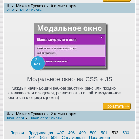
Михаил Русаков
0 комментариев
PHP
PHP Основы
21
ноя
Модальное окно на CSS + JS
Каждый начинающий веб-разработчик рано или поздно
сталкивается с задачей, реализовать на сайте
модальное
окно
(аналог
pop-up
окна).
Прочитать
Михаил Русаков
2 комментария
JavaScript
JavaScript Основы
Первая
Предыдущая
497
498
499
500
501
502
503
504
505
506
Следующая
Последняя