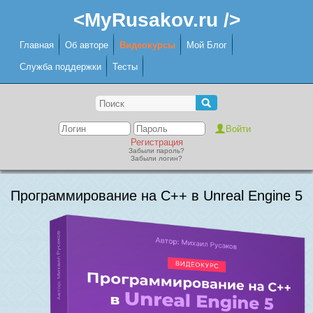
<MyRusakov.ru />
Главная
Об авторе
Видеокурсы
Мой Блог
Служба поддержки
Тесты
Регистрация
Забыли пароль?
Забыли логин?
Программирование на C++ в Unreal Engine 5