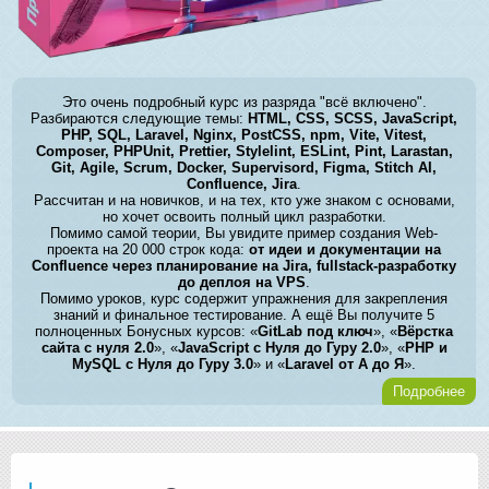
Это очень подробный курс из разряда "всё включено".
Разбираются следующие темы:
HTML, CSS, SCSS, JavaScript,
PHP, SQL, Laravel, Nginx, PostCSS, npm, Vite, Vitest,
Composer, PHPUnit, Prettier, Stylelint, ESLint, Pint, Larastan,
Git, Agile, Scrum, Docker, Supervisord, Figma, Stitch AI,
Confluence, Jira
.
Рассчитан и на новичков, и на тех, кто уже знаком с основами,
но хочет освоить полный цикл разработки.
Помимо самой теории, Вы увидите пример создания Web-
проекта на 20 000 строк кода:
от идеи и документации на
Confluence через планирование на Jira, fullstack-разработку
до деплоя на VPS
.
Помимо уроков, курс содержит упражнения для закрепления
знаний и финальное тестирование. А ещё Вы получите 5
полноценных Бонусных курсов: «
GitLab под ключ
», «
Вёрстка
сайта с нуля 2.0
», «
JavaScript с Нуля до Гуру 2.0
», «
PHP и
MySQL с Нуля до Гуру 3.0
» и «
Laravel от А до Я
».
Подробнее