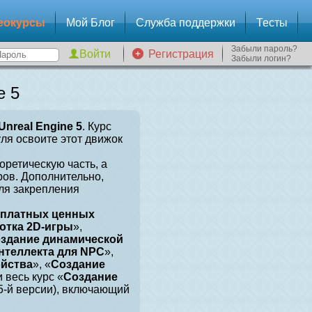
еокурсы
Мой Блог
Служба поддержки
Тесты
Забыли пароль?
Регистрация
Забыли логин?
e 5
Unreal Engine 5
. Курс
уля освоите этот движок
оретическую часть, а
ров. Дополнительно,
для закрепления
сплатных ценных
отка 2D-игры
»,
здание динамической
нтеллекта для NPC
»,
ойства
», «
Создание
и весь курс «
Создание
 5-й версии), включающий