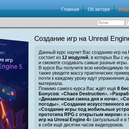
Главная
Об авторе
Вид
Создание игр на Unreal Engin
Данный курс научит Вас созданию игр на
состоит из
12 модулей
, в которых Вы с н
и сможете создавать самые разные игры.
В курсе Вы получите всю необходимую те
также увидите массу практических приме
почти к каждому уроку идут упражнения 
материала.
Помимо самого курса Вас ждёт ещё
8 бе
Бонусов
: «
Chaos Destruction
», «
Разраб
«
Динамическая смена дня и ночи
», «
Со
погоды
», «
Создание искусственного и
«
Создание игры под мобильные устр
прототипа RPG с открытым миром
» и 
игр на Unreal Engine 4
» (актуальный и в
в себя ещё десятки часов видеоуроков.