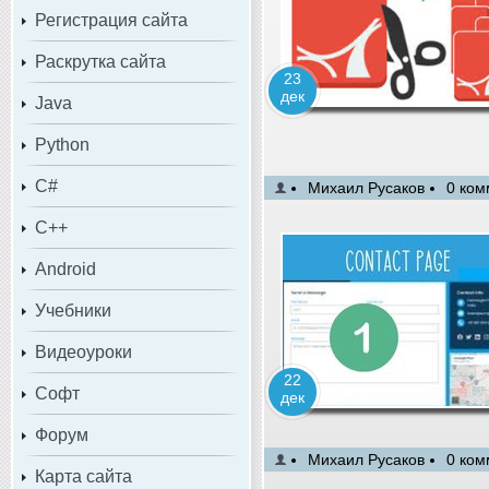
Регистрация сайта
Раскрутка сайта
23
дек
Java
Python
C#
Михаил Русаков
0 ком
C++
Android
Учебники
Видеоуроки
22
Софт
дек
Форум
Михаил Русаков
0 ком
Карта сайта