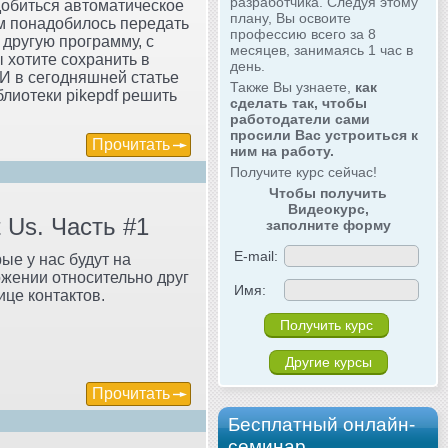
разработчика. Следуя этому
добиться автоматическое
плану, Вы освоите
м понадобилось передать
профессию всего за 8
другую программу, с
месяцев, занимаясь 1 час в
 хотите сохранить в
день.
И в сегодняшней статье
Также Вы узнаете,
как
блиотеки pikepdf решить
сделать так, чтобы
работодатели сами
просили Вас устроиться к
Прочитать
ним на работу.
Получите курс сейчас!
Чтобы получить
Видеокурс,
 Us. Часть #1
заполните форму
E-mail:
ые у нас будут на
ожении относительно друг
Имя:
ице контактов.
Другие курсы
Прочитать
Бесплатный онлайн-
семинар