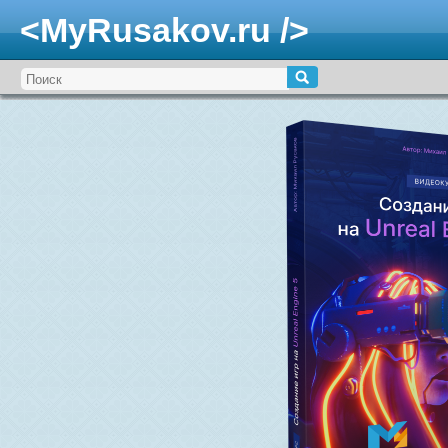
<MyRusakov.ru />