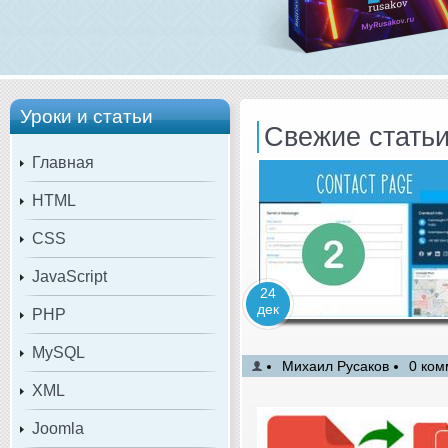
Уроки и статьи
Свежие стать
Главная
HTML
CSS
JavaScript
24
дек
PHP
MySQL
Михаил Русаков
0 ком
XML
Joomla