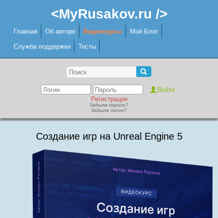
<MyRusakov.ru />
Главная
Об авторе
Видеокурсы
Мой Блог
Служба поддержки
Тесты
Регистрация
Забыли пароль?
Забыли логин?
Создание игр на Unreal Engine 5