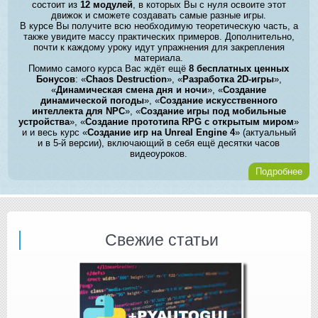
состоит из
12 модулей
, в которых Вы с нуля освоите этот
движок и сможете создавать самые разные игры.
В курсе Вы получите всю необходимую теоретическую часть, а
также увидите массу практических примеров. Дополнительно,
почти к каждому уроку идут упражнения для закрепления
материала.
Помимо самого курса Вас ждёт ещё
8 бесплатных ценных
Бонусов
: «
Chaos Destruction
», «
Разработка 2D-игры
»,
«
Динамическая смена дня и ночи
», «
Создание
динамической погоды
», «
Создание искусственного
интеллекта для NPC
», «
Создание игры под мобильные
устройства
», «
Создание прототипа RPG с открытым миром
»
и и весь курс «
Создание игр на Unreal Engine 4
» (актуальный
и в 5-й версии), включающий в себя ещё десятки часов
видеоуроков.
Подробнее
Свежие статьи