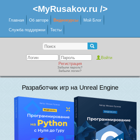
<MyRusakov.ru />
Главная
Об авторе
Видеокурсы
Мой Блог
Служба поддержки
Тесты
Регистрация
Забыли пароль?
Забыли логин?
Разработчик игр на Unreal Engine